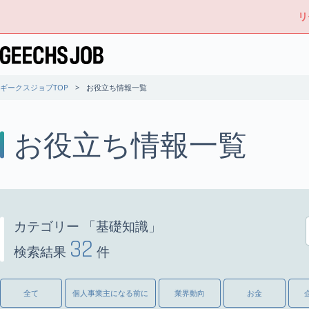
リ
ギークスジョブTOP
お役立ち情報一覧
お役立ち情報一覧
カテゴリー 「基礎知識」
32
検索結果
件
全て
個人事業主になる前に
業界動向
お金