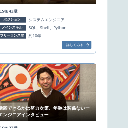
K.S
43歳
様
ポジション
システムエンジニア
メインスキル
SQL、Shell、Python
フリーランス歴
約10年
詳しくみる
活躍できるかは努力次第、年齢は関係ないー
エンジニアインタビュー
K.S
37歳