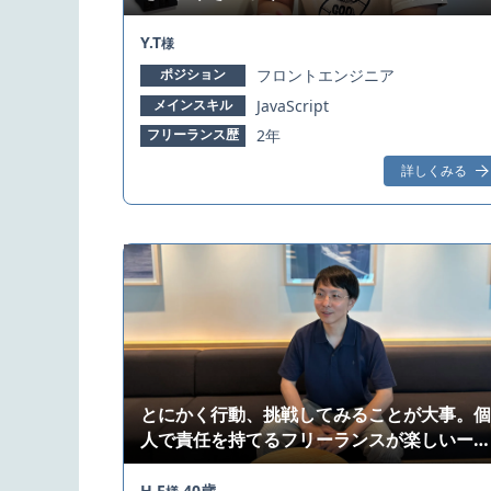
ー
Y.T
様
ポジション
フロントエンジニア
メインスキル
JavaScript
フリーランス歴
2年
詳しくみる
とにかく行動、挑戦してみることが大事。個
人で責任を持てるフリーランスが楽しいーエ
ンジニアインタビュー
H.F
40歳