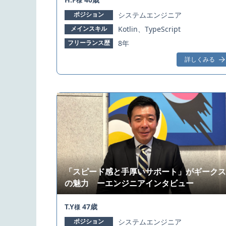
様
ポジション
システムエンジニア
メインスキル
Kotlin、TypeScript
フリーランス歴
8年
詳しくみる
「スピード感と手厚いサポート」がギークス
の魅力 ーエンジニアインタビュー
T.Y
47歳
様
ポジション
システムエンジニア