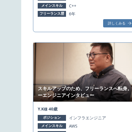
メインスキル
C++
フリーランス歴
6年
詳しくみる
スキルアップのため、フリーランスへ転身。
ーエンジニアインタビュー
Y.K
40歳
様
ポジション
インフラエンジニア
メインスキル
AWS