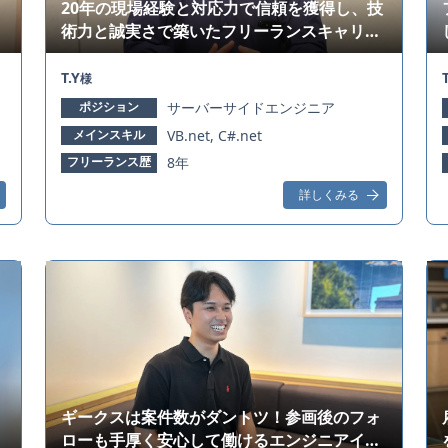
20年の現場経験と対応力で信頼を獲得し、技
術力と誠実さで築いたフリーランスキャリア
－エンジニアインタビュー
T.Y
T
様
ポジション
サーバーサイドエンジニア
メインスキル
VB.net, C#.net
フリーランス歴
8年
詳しくみる
ギークスは案件数がダントツ！参画後のフォ
ローも手厚く安心して働けるエンジニアイン