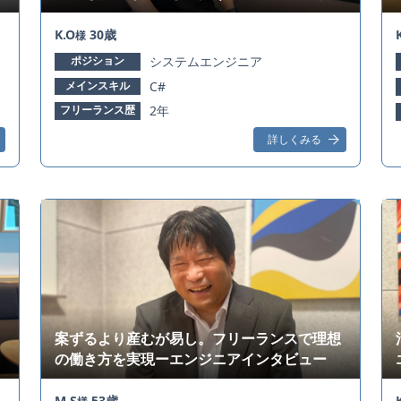
タビュー
K.O
30歳
様
ポジション
システムエンジニア
メインスキル
C#
フリーランス歴
2年
詳しくみる
案ずるより産むが易し。フリーランスで理想
の働き方を実現ーエンジニアインタビュー
M.S
53歳