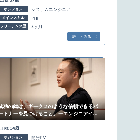
様
ポジション
システムエンジニア
メインスキル
PHP
フリーランス歴
8ヶ月
詳しくみる
成功の鍵は、ギークスのような信頼できるパ
ートナーを見つけること。ーエンジニアイン
タビュー
T.H
34歳
様
ポジション
開発PM