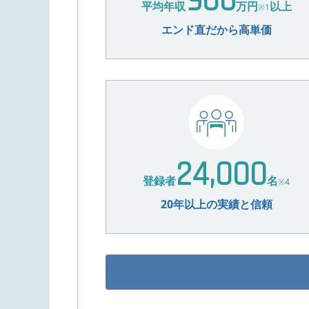
906
平均年収
万円
以上
※1
エンド直だから高単価
24,000
登録者
名
※4
20年以上の実績と信頼