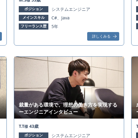
様
ポジション
システムエンジニア
メインスキル
C#、Java
フリーランス歴
5年
詳しくみる
裁量がある環境で、理想の働き方を実現する
ーエンジニアインタビュー
T.T
43歳
様
ポジション
システムエンジニア