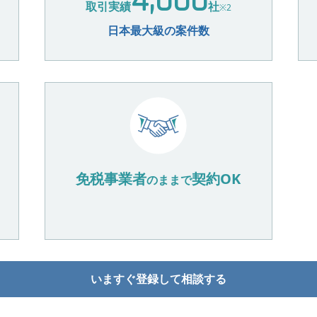
4,000
取引実績
社
※2
日本最大級の案件数
免税事業者
契約OK
のままで
いますぐ登録して相談する