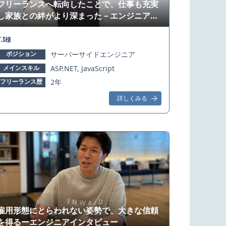
フリーランスへ転向したことで、仕事も充実
し家族との絆がより深まった－エンジニアイ
ンタビュー
.I
様
ポジション
サーバーサイドエンジニア
メインスキル
ASP.NET, JavaScript
フリーランス歴
2年
詳しくみる
雇用形態にとらわれない姿勢で、大きな信頼
を得るーエンジニアインタビュー