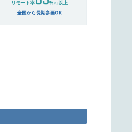
83
リモート率
%
以上
※3
全国から長期参画OK