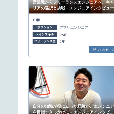
営業職からフリーランスエンジニアへ、キャ
リアの選択と挑戦－エンジニアインタビュー
Y.I
様
ポジション
アプリエンジニア
メインスキル
swift
フリーランス歴
2年
詳しくみる
自分の知識が役に立った経験が、エンジニア
を目指すきっかけに－エンジニアインタビュ