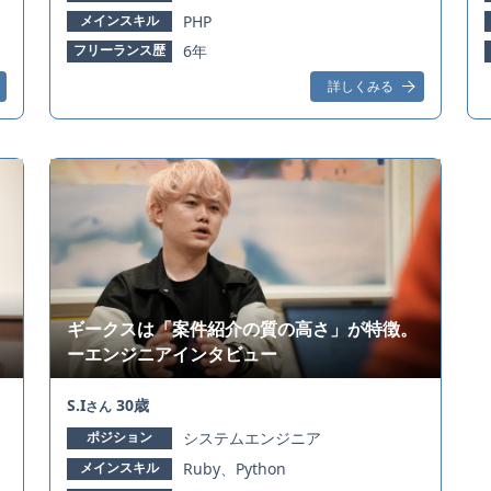
メインスキル
PHP
フリーランス歴
6年
詳しくみる
ギークスは「案件紹介の質の高さ」が特徴。
ーエンジニアインタビュー
S.I
30歳
さん
ポジション
システムエンジニア
メインスキル
Ruby、Python