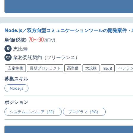
Node.js／双方向型コミュニケーションツールの開発案件・
70
90
単価(税抜)
〜
万円/月
恵比寿
業務委託契約（フリーランス）
安定稼働
長期プロジェクト
高単価
大規模
ベテラ
BtoB
募集スキル
Node.js
ポジション
システムエンジニア（SE）
プログラマ（PG）