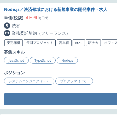
Node.js／決済領域における新規事業の開発案件・求人
70
90
単価(税抜)
〜
万円/月
渋谷
業務委託契約（フリーランス）
安定稼働
長期プロジェクト
高単価
駅チカ
オフィ
BtoC
募集スキル
JavaScript
TypeScript
Node.js
ポジション
システムエンジニア（SE）
プログラマ（PG）