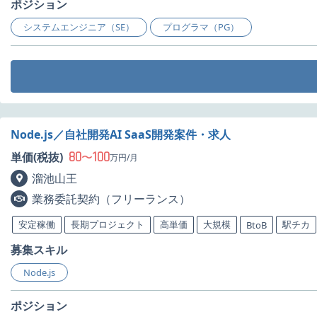
ポジション
システムエンジニア（SE）
プログラマ（PG）
Node.js／自社開発AI SaaS開発案件・求人
80
100
単価(税抜)
〜
万円/月
溜池山王
業務委託契約（フリーランス）
安定稼働
長期プロジェクト
高単価
大規模
駅チカ
BtoB
募集スキル
Node.js
ポジション