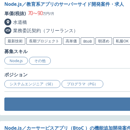
Node.js／教育系アプリのサーバーサイド開発案件・求人
70
90
単価(税抜)
〜
万円/月
水道橋
業務委託契約（フリーランス）
最新技術
長期プロジェクト
高単価
朝遅め
私服OK
BtoB
募集スキル
Node.js
その他
ポジション
システムエンジニア（SE）
プログラマ（PG）
Node.js／カーサービスアプリ（BtoC ）の機能追加開発案