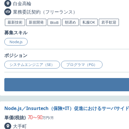
白金高輪
業務委託契約（フリーランス）
最新技術
新規開発
朝遅め
私服OK
若手歓迎
BtoB
募集スキル
Node.js
ポジション
システムエンジニア（SE）
プログラマ（PG）
Node.js／Insurtech（保険×IT）促進におけるサーバサ
70
90
単価(税抜)
〜
万円/月
大手町