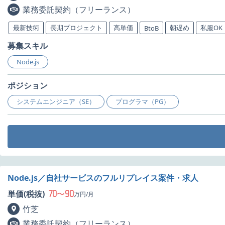
業務委託契約（フリーランス）
最新技術
長期プロジェクト
高単価
朝遅め
私服OK
BtoB
募集スキル
Node.js
ポジション
システムエンジニア（SE）
プログラマ（PG）
Node.js／自社サービスのフルリプレイス案件・求人
70
90
単価(税抜)
〜
万円/月
竹芝
業務委託契約（フリーランス）