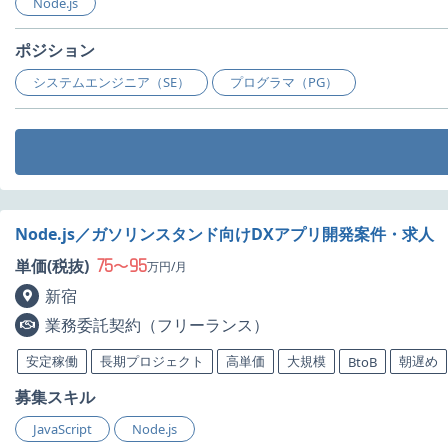
Node.js
ポジション
システムエンジニア（SE）
プログラマ（PG）
Node.js／ガソリンスタンド向けDXアプリ開発案件・求人
75
95
単価(税抜)
〜
万円/月
新宿
業務委託契約（フリーランス）
安定稼働
長期プロジェクト
高単価
大規模
朝遅め
BtoB
募集スキル
JavaScript
Node.js