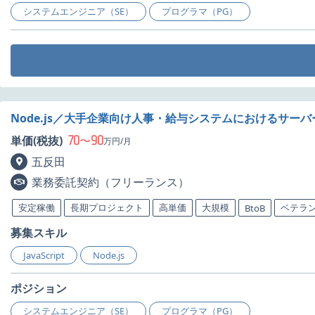
システムエンジニア（SE）
プログラマ（PG）
Node.js／大手企業向け人事・給与システムにおけるサー
70
90
単価(税抜)
〜
万円/月
五反田
業務委託契約（フリーランス）
安定稼働
長期プロジェクト
高単価
大規模
ベテラ
BtoB
募集スキル
JavaScript
Node.js
ポジション
システムエンジニア（SE）
プログラマ（PG）