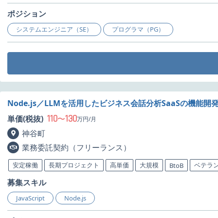
ポジション
システムエンジニア（SE）
プログラマ（PG）
Node.js／LLMを活用したビジネス会話分析SaaSの機能
110
130
単価(税抜)
〜
万円/月
神谷町
業務委託契約（フリーランス）
安定稼働
長期プロジェクト
高単価
大規模
ベテラ
BtoB
募集スキル
JavaScript
Node.js