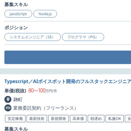
募集スキル
JavaScript
Node.js
ポジション
システムエンジニア（SE）
プログラマ（PG）
Typescript／AIボイスボット開発のフルスタックエンジ
80
100
単価(税抜)
〜
万円/月
麹町
業務委託契約（フリーランス）
安定稼働
最新技術
新規開発
高単価
朝遅め
私服OK
募集スキル