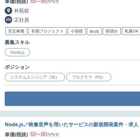
65
85
単価(税抜)
〜
万円/月
外苑前
正社員
安定稼働
長期プロジェクト
小規模
朝遅め
私服OK
BtoB
募集スキル
Node.js
ポジション
システムエンジニア（SE）
プログラマ（PG）
Node.js／映像音声を用いたサービスの新規開発案件・求人
60
80
単価(税抜)
〜
万円/月