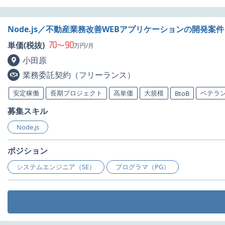
Node.js／不動産業務改善WEBアプリケーションの開発案
70
90
単価(税抜)
〜
万円/月
小田原
業務委託契約（フリーランス）
安定稼働
長期プロジェクト
高単価
大規模
ベテラ
BtoB
募集スキル
Node.js
ポジション
システムエンジニア（SE）
プログラマ（PG）