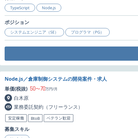
TypeScript
Node.js
ポジション
システムエンジニア（SE）
プログラマ（PG）
Node.js／倉庫制御システムの開発案件・求人
50
70
単価(税抜)
〜
万円/月
白木原
業務委託契約（フリーランス）
安定稼働
ベテラン歓迎
BtoB
募集スキル