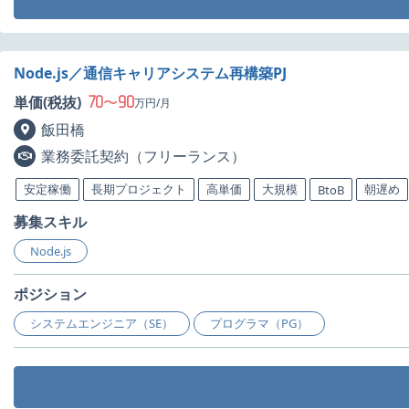
Node.js／通信キャリアシステム再構築PJ
70
90
単価(税抜)
〜
万円/月
飯田橋
業務委託契約（フリーランス）
安定稼働
長期プロジェクト
高単価
大規模
朝遅め
BtoB
募集スキル
Node.js
ポジション
システムエンジニア（SE）
プログラマ（PG）