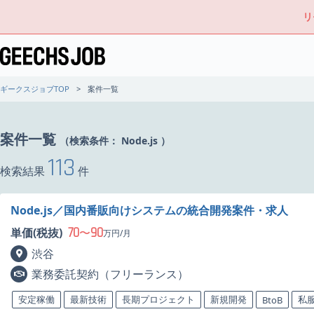
リ
ギークスジョブTOP
案件一覧
案件一覧
（検索条件：
Node.js
）
113
検索結果
件
Node.js／国内番販向けシステムの統合開発案件・求人
70
90
単価(税抜)
〜
万円/月
渋谷
業務委託契約（フリーランス）
安定稼働
最新技術
長期プロジェクト
新規開発
私服
BtoB