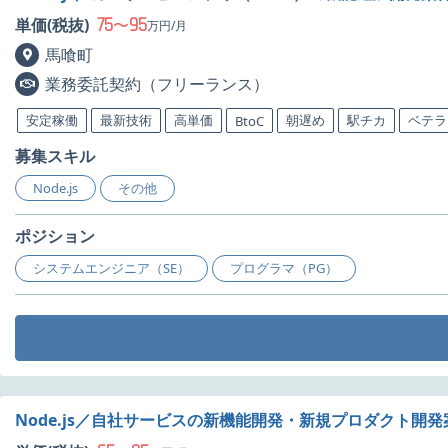
75
95
単価(税抜)
〜
万円/月
馬喰町
業務委託契約（フリーランス）
安定稼働
最新技術
高単価
朝遅め
駅チカ
ベテラ
BtoC
募集スキル
Node.js
その他
ポジション
システムエンジニア（SE）
プログラマ（PG）
Node.js／自社サービスの新機能開発・新規プロダクト開