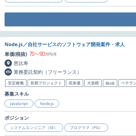
Node.js／自社サービスのソフトウェア開発案件・求人
70
90
単価(税抜)
〜
万円/月
恵比寿
業務委託契約（フリーランス）
安定稼働
長期プロジェクト
高単価
大規模
ベテラ
BtoB
募集スキル
JavaScript
Node.js
ポジション
システムエンジニア（SE）
プログラマ（PG）