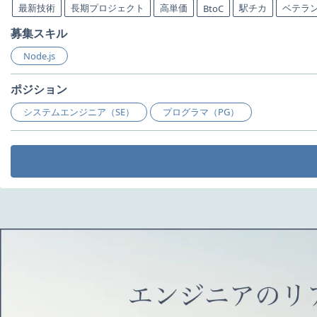
最新技術
長期プロジェクト
高単価
駅チカ
ベテラ
BtoC
募集スキル
Node.js
ポジション
システムエンジニア（SE）
プログラマ（PG）