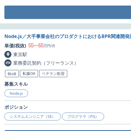
Node.js／大手事業会社のプロダクトにおけるBPR関連開
55
65
単価(税抜)
〜
万円/月
東京駅
業務委託契約（フリーランス）
私服OK
ベテラン歓迎
BtoB
募集スキル
Node.js
ポジション
システムエンジニア（SE）
プログラマ（PG）