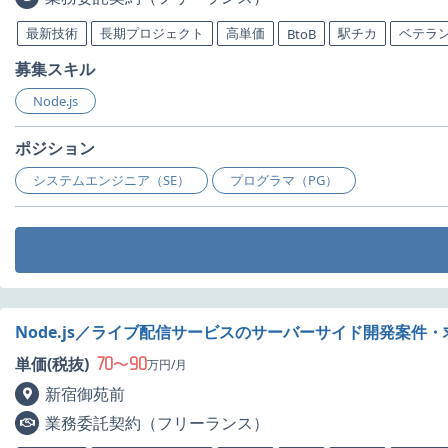
最新技術
長期プロジェクト
高単価
駅チカ
ベテラ
BtoB
募集スキル
Node.js
ポジション
システムエンジニア（SE）
プログラマ（PG）
Node.js／ライブ配信サービスのサーバーサイド開発案件・
70
90
単価(税抜)
〜
万円/月
新宿御苑前
業務委託契約（フリーランス）