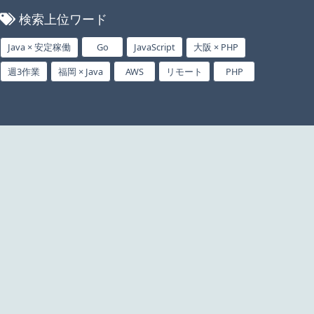
検索上位ワード
Java × 安定稼働
Go
JavaScript
大阪 × PHP
週3作業
福岡 × Java
AWS
リモート
PHP