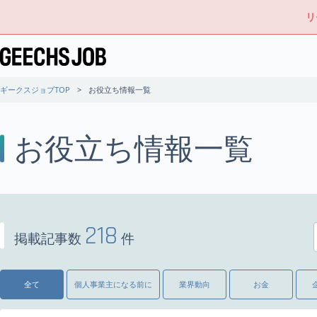
リ
ギークスジョブTOP
お役立ち情報一覧
お役立ち情報一覧
218
掲載記事数
件
全て
個人事業主になる前に
業界動向
お金