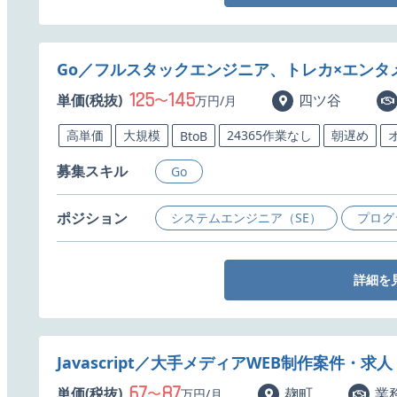
Go／フルスタックエンジニア、トレカ×エンタ
125
145
単価(税抜)
〜
四ツ谷
万円/月
高単価
大規模
24365作業なし
朝遅め
BtoB
募集スキル
Go
ポジション
システムエンジニア（SE）
プログ
詳細を
Javascript／大手メディアWEB制作案件・求人
67
87
単価(税抜)
〜
麹町
業
万円/月