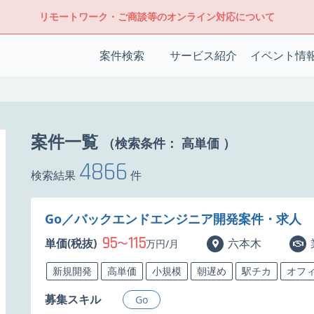
リモートワーク・ご商談等のオンライン対応について
案件検索
サービス紹介
イベント情
案件一覧
（検索条件：
高単価
）
4866
検索結果
件
Go／バックエンドエンジニア開発案件・求人
95
115
単価(税抜)
〜
六本木
万円/月
新規開発
高単価
小規模
朝遅め
駅チカ
オフ
募集スキル
Go