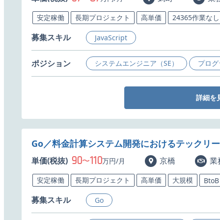
安定稼働
長期プロジェクト
高単価
24365作業なし
募集スキル
JavaScript
ポジション
システムエンジニア（SE）
プログ
詳細を
Go／料金計算システム開発におけるテックリ
90
110
単価(税抜)
〜
京橋
業
万円/月
安定稼働
長期プロジェクト
高単価
大規模
BtoB
募集スキル
Go