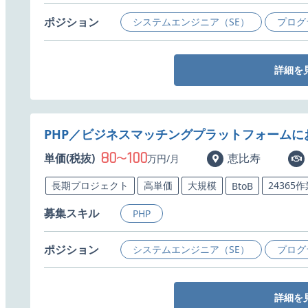
ポジション
システムエンジニア（SE）
プログ
詳細を
PHP／ビジネスマッチングプラットフォームに
80
100
単価(税抜)
〜
恵比寿
万円/月
長期プロジェクト
高単価
大規模
24365
BtoB
募集スキル
PHP
ポジション
システムエンジニア（SE）
プログ
詳細を