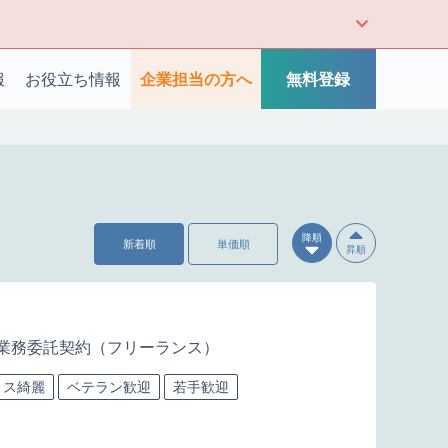
報
お役立ち情報
企業担当の方へ
無料登録
降順
新着順
単価順
昇順
業務委託契約（フリーランス）
ィス綺麗
ベテラン歓迎
若手歓迎