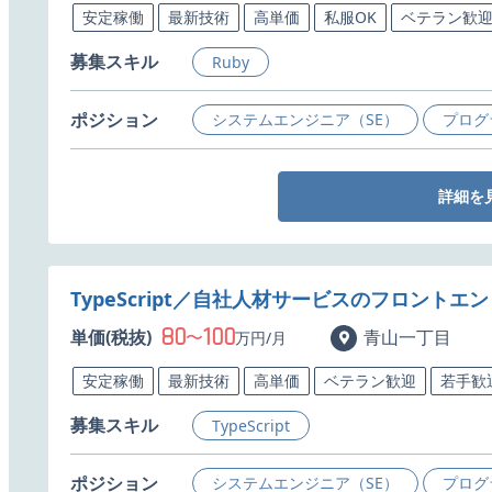
安定稼働
最新技術
高単価
私服OK
ベテラン歓
募集スキル
Ruby
ポジション
システムエンジニア（SE）
プログ
詳細を
TypeScript／自社人材サービスのフロント
80
100
単価(税抜)
〜
青山一丁目
万円/月
安定稼働
最新技術
高単価
ベテラン歓迎
若手歓
募集スキル
TypeScript
ポジション
システムエンジニア（SE）
プログ