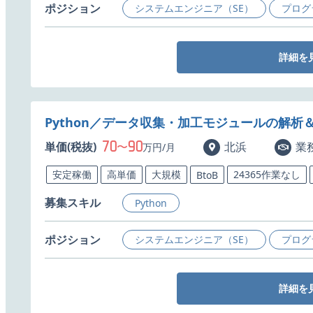
ポジション
システムエンジニア（SE）
プログ
詳細を
Python／データ収集・加工モジュールの解
70
90
単価(税抜)
〜
北浜
業
万円/月
安定稼働
高単価
大規模
24365作業なし
BtoB
募集スキル
Python
ポジション
システムエンジニア（SE）
プログ
詳細を