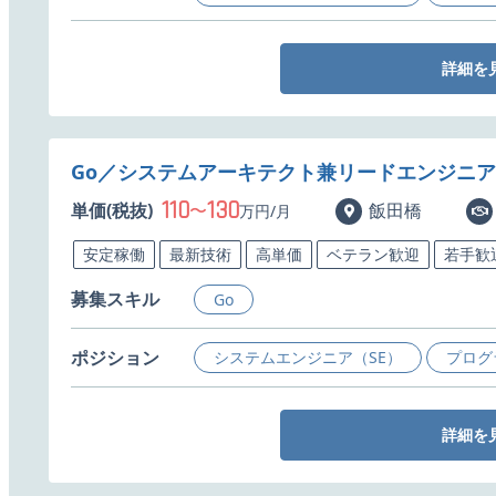
詳細を
Go／システムアーキテクト兼リードエンジニ
110
130
単価(税抜)
〜
飯田橋
万円/月
安定稼働
最新技術
高単価
ベテラン歓迎
若手歓
募集スキル
Go
ポジション
システムエンジニア（SE）
プログ
詳細を