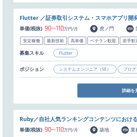
Flutter ／証券取引システム・スマホアプリ
90
110
単価(税抜)
〜
虎ノ門
万円/月
安定稼働
最新技術
高単価
ベテラン歓迎
若手歓
募集スキル
Flutter
ポジション
システムエンジニア（SE）
プログ
詳細を
Ruby／自社人気ランキングコンテンツにおけ
90
110
単価(税抜)
〜
築地
業
万円/月