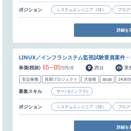
ポジション
システムエンジニア（SE）
プログ
詳細を
LINUX／インフラシステム監視試験要員案件
65
85
単価(税抜)
〜
西台
業
万円/月
安定稼働
長期プロジェクト
大規模
2436
BtoB
募集スキル
サーバ(インフラ)
ポジション
システムエンジニア（SE）
プログ
詳細を