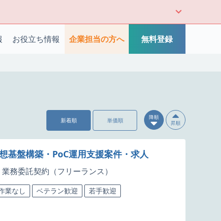
報
お役立ち情報
企業担当の方へ
無料登録
降順
新着順
単価順
昇順
仮想基盤構築・PoC運用支援案件・求人
業務委託契約（フリーランス）
5作業なし
ベテラン歓迎
若手歓迎