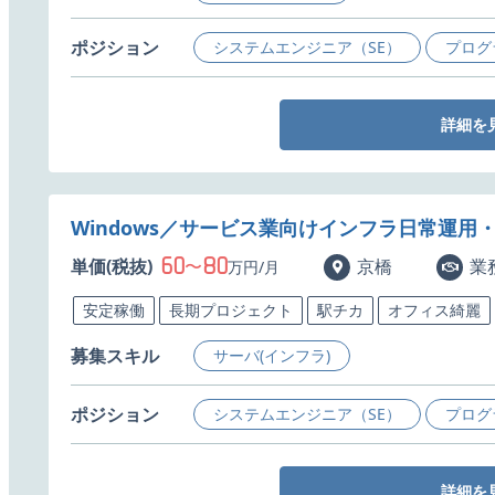
ポジション
システムエンジニア（SE）
プログ
詳細を
Windows／サービス業向けインフラ日常運用
60
80
単価(税抜)
〜
京橋
業
万円/月
安定稼働
長期プロジェクト
駅チカ
オフィス綺麗
募集スキル
サーバ(インフラ)
ポジション
システムエンジニア（SE）
プログ
詳細を