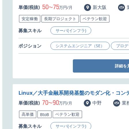
50
75
単価(税抜)
〜
新大阪
万円/月
安定稼働
長期プロジェクト
ベテラン歓迎
募集スキル
サーバ(インフラ)
ポジション
システムエンジニア（SE）
プログ
詳細を
Linux／大手金融系開発基盤のモダン化・コ
70
90
単価(税抜)
〜
中野
業
万円/月
高単価
ベテラン歓迎
BtoB
募集スキル
サーバ(インフラ)