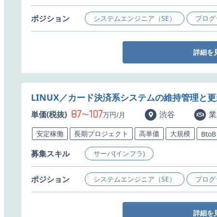
ポジション
システムエンジニア（SE）
プログ
詳細を
LINUX／カード決済系システムの維持管理と
87
107
単価(税抜)
〜
渋谷
業
万円/月
安定稼働
長期プロジェクト
高単価
大規模
BtoB
募集スキル
サーバ(インフラ)
ポジション
システムエンジニア（SE）
プログ
詳細を