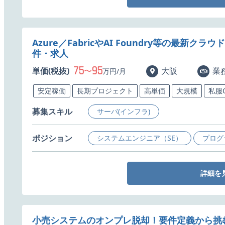
Azure／FabricやAI Foundry等の最
件・求人
75
95
単価(税抜)
〜
大阪
業
万円/月
安定稼働
長期プロジェクト
高単価
大規模
私服
募集スキル
サーバ(インフラ)
ポジション
システムエンジニア（SE）
プログ
詳細を
小売システムのオンプレ脱却！要件定義から挑む