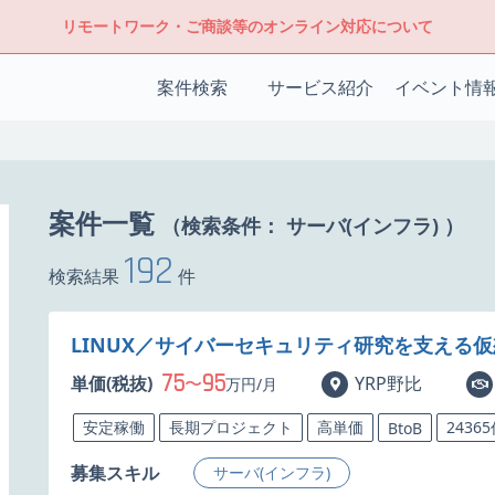
リモートワーク・ご商談等のオンライン対応について
案件検索
サービス紹介
イベント情
案件一覧
（検索条件：
サーバ(インフラ)
）
192
検索結果
件
LINUX／サイバーセキュリティ研究を支える
75
95
単価(税抜)
〜
YRP野比
万円/月
安定稼働
長期プロジェクト
高単価
2436
BtoB
募集スキル
サーバ(インフラ)