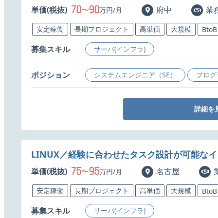
70
90
単価(税抜)
〜
府中
業
万円/月
安定稼働
長期プロジェクト
高単価
大規模
BtoB
募集スキル
サーバ(インフラ)
ポジション
システムエンジニア（SE）
プログ
詳細を
LINUX／経験に合わせたタスク設計が可能な
75
95
単価(税抜)
〜
名古屋
万円/月
安定稼働
長期プロジェクト
高単価
大規模
BtoB
募集スキル
サーバ(インフラ)