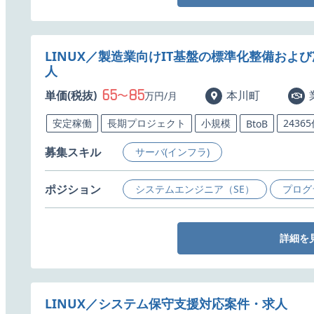
LINUX／製造業向けIT基盤の標準化整備およ
人
65
85
単価(税抜)
〜
本川町
万円/月
安定稼働
長期プロジェクト
小規模
2436
BtoB
募集スキル
サーバ(インフラ)
ポジション
システムエンジニア（SE）
プログ
詳細を
LINUX／システム保守支援対応案件・求人