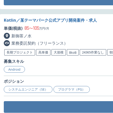
Kotlin／某テーマパーク公式アプリ開発案件・求人
85
105
単価(税抜)
〜
万円/月
新御茶ノ水
業務委託契約（フリーランス）
長期プロジェクト
高単価
大規模
24365作業なし
朝
BtoB
募集スキル
Android
ポジション
システムエンジニア（SE）
プログラマ（PG）