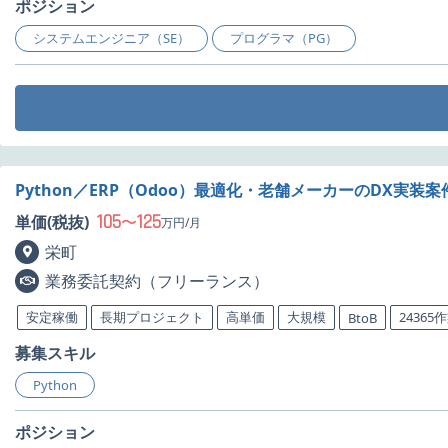
ポジション
システムエンジニア（SE）
プログラマ（PG）
Python／ERP（Odoo）最適化・老舗メーカーのDX実装
105
125
単価(税抜)
〜
万円/月
栄町
業務委託契約（フリーランス）
安定稼働
長期プロジェクト
高単価
大規模
24365
BtoB
募集スキル
Python
ポジション