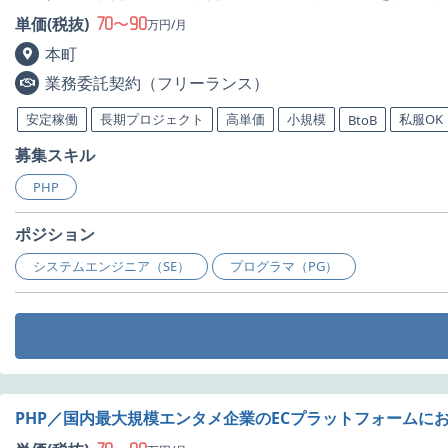
70
90
単価(税抜)
〜
万円/月
本町
業務委託契約（フリーランス）
安定稼働
長期プロジェクト
高単価
小規模
私服OK
BtoB
募集スキル
PHP
ポジション
システムエンジニア（SE）
プログラマ（PG）
PHP／国内最大規模エンタメ企業のECプラットフォームに