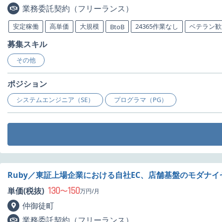
業務委託契約（フリーランス）
安定稼働
高単価
大規模
24365作業なし
ベテラン歓
BtoB
募集スキル
その他
ポジション
システムエンジニア（SE）
プログラマ（PG）
Ruby／東証上場企業における自社EC、店舗基盤のモダナ
130
150
単価(税抜)
〜
万円/月
仲御徒町
業務委託契約（フリーランス）