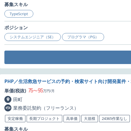
募集スキル
TypeScript
ポジション
システムエンジニア（SE）
プログラマ（PG）
PHP／生活救急サービスの予約・検索サイト向け開発案件
75
95
単価(税抜)
〜
万円/月
田町
業務委託契約（フリーランス）
安定稼働
長期プロジェクト
高単価
大規模
24365作業なし
募集スキル