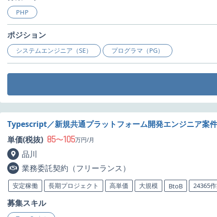
PHP
ポジション
システムエンジニア（SE）
プログラマ（PG）
Typescript／新規共通プラットフォーム開発エンジニア案
85
105
単価(税抜)
〜
万円/月
品川
業務委託契約（フリーランス）
安定稼働
長期プロジェクト
高単価
大規模
24365
BtoB
募集スキル