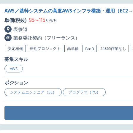
AWS／基幹システムの高度AWSインフラ構築・運用（EC2
95
115
単価(税抜)
〜
万円/月
表参道
業務委託契約（フリーランス）
安定稼働
長期プロジェクト
高単価
24365作業なし
BtoB
募集スキル
AWS
ポジション
システムエンジニア（SE）
プログラマ（PG）