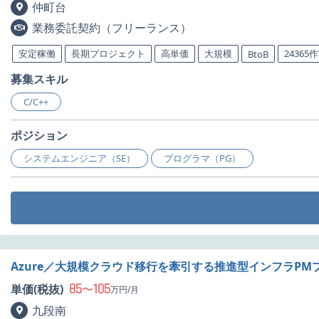
仲町台
業務委託契約（フリーランス）
安定稼働
長期プロジェクト
高単価
大規模
24365
BtoB
募集スキル
C/C++
ポジション
システムエンジニア（SE）
プログラマ（PG）
Azure／大規模クラウド移行を牽引する推進型インフラP
85
105
単価(税抜)
〜
万円/月
九段南