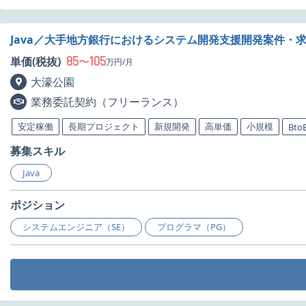
Java／大手地方銀行におけるシステム開発支援開発案件・
85
105
単価(税抜)
〜
万円/月
大濠公園
業務委託契約（フリーランス）
安定稼働
長期プロジェクト
新規開発
高単価
小規模
Bto
募集スキル
Java
ポジション
システムエンジニア（SE）
プログラマ（PG）