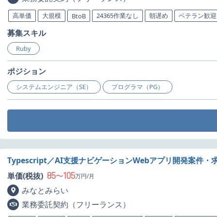
高単価
大規模
24365作業なし
朝遅め
ベテラン歓迎
BtoB
募集スキル
Ruby
ポジション
システムエンジニア（SE）
プログラマ（PG）
Typescript／AI支援ナビゲーションWebアプリ開発案件・
85
105
単価(税抜)
〜
万円/月
みなとみらい
業務委託契約（フリーランス）