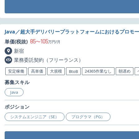
Java／超大手デリバリープラットフォームにおけるプロモ
85
105
単価(税抜)
〜
万円/月
新宿
業務委託契約（フリーランス）
安定稼働
高単価
大規模
24365作業なし
朝遅め
BtoB
募集スキル
Java
ポジション
システムエンジニア（SE）
プログラマ（PG）