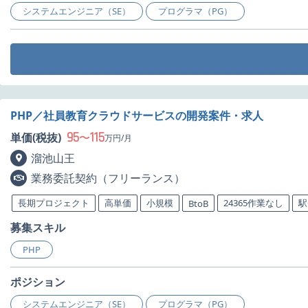
システムエンジニア（SE）
プログラマ（PG）
PHP／社員教育クラウドサービスの開発案件・求人
95
115
単価(税抜)
〜
万円/月
溜池山王
業務委託契約（フリーランス）
長期プロジェクト
高単価
小規模
24365作業なし
駅
BtoB
募集スキル
PHP
ポジション
システムエンジニア（SE）
プログラマ（PG）