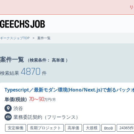
リ
ギークスジョブTOP
案件一覧
案件一覧
（検索条件：
高単価
）
4870
検索結果
件
Typescript／最新モダン環境(Hono/Next.js)で
70
90
単価(税抜)
〜
万円/月
渋谷
業務委託契約（フリーランス）
安定稼働
長期プロジェクト
高単価
大規模
24365
BtoB