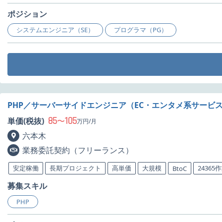
ポジション
システムエンジニア（SE）
プログラマ（PG）
PHP／サーバーサイドエンジニア（EC・エンタメ系サービ
85
105
単価(税抜)
〜
万円/月
六本木
業務委託契約（フリーランス）
安定稼働
長期プロジェクト
高単価
大規模
24365
BtoC
募集スキル
PHP