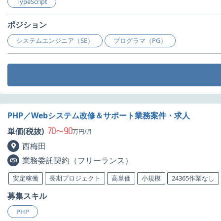
TypeScript
ポジション
システムエンジニア（SE）
プログラマ（PG）
PHP／Webシステム改修＆サポート業務案件・求人
70
90
単価(税抜)
〜
万円/月
西梅田
業務委託契約（フリーランス）
安定稼働
長期プロジェクト
高単価
小規模
24365作業なし
募集スキル
PHP