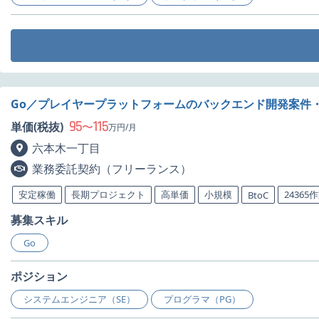
Go／プレイヤープラットフォームのバックエンド開発案件
95
115
単価(税抜)
〜
万円/月
六本木一丁目
業務委託契約（フリーランス）
安定稼働
長期プロジェクト
高単価
小規模
24365
BtoC
募集スキル
Go
ポジション
システムエンジニア（SE）
プログラマ（PG）