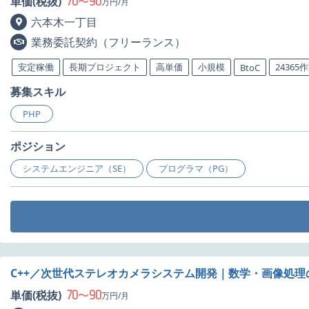
70
90
単価(税抜)
〜
万円/月
六本木一丁目
業務委託契約（フリーランス）
安定稼働
長期プロジェクト
高単価
小規模
24365
BtoC
募集スキル
PHP
ポジション
システムエンジニア（SE）
プログラマ（PG）
C++／次世代ステレオカメラシステム開発｜数学・画像処
70
90
単価(税抜)
〜
万円/月