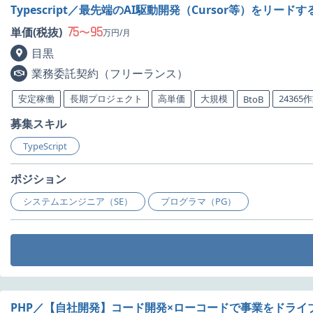
Typescript／最先端のAI駆動開発（Cursor等）をリ
75
95
単価(税抜)
〜
万円/月
目黒
業務委託契約（フリーランス）
安定稼働
長期プロジェクト
高単価
大規模
24365
BtoB
募集スキル
TypeScript
ポジション
システムエンジニア（SE）
プログラマ（PG）
PHP／【自社開発】コード開発×ローコードで事業をドラ