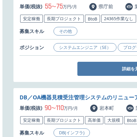
55
75
単価(税抜)
〜
県庁前
万円/月
安定稼働
長期プロジェクト
24365作業なし
BtoB
募集スキル
その他
ポジション
システムエンジニア（SE）
プログ
詳細を
DB／OA機器見積受注管理システムのリニューア
90
110
単価(税抜)
〜
岩本町
万円/月
安定稼働
長期プロジェクト
高単価
大規模
BtoB
募集スキル
DB(インフラ)