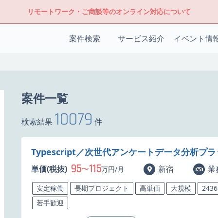
リモートワーク・ご商談等のオンライン対応について
案件検索
サービス紹介
イベント情
案件一覧
10079
検索結果
件
Typescript／次世代アンケートデータ分
95
115
単価(税抜)
〜
新宿
業
万円/月
安定稼働
長期プロジェクト
高単価
大規模
243
若手歓迎