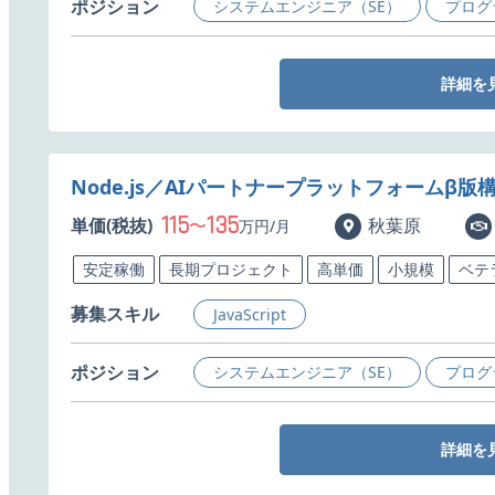
ポジション
システムエンジニア（SE）
プログ
詳細を
Node.js／AIパートナープラットフォームβ
115
135
単価(税抜)
〜
秋葉原
万円/月
安定稼働
長期プロジェクト
高単価
小規模
ベテ
募集スキル
JavaScript
ポジション
システムエンジニア（SE）
プログ
詳細を