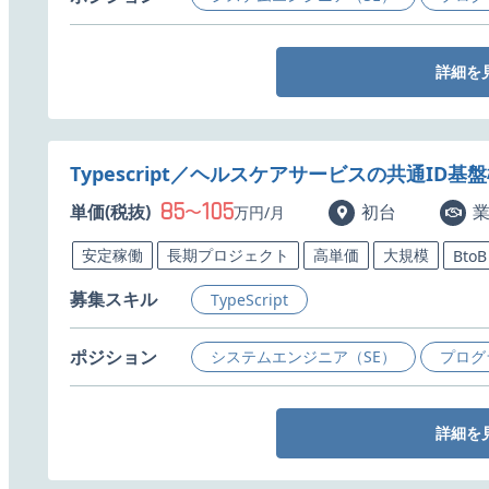
詳細を
Typescript／ヘルスケアサービスの共通ID
85
105
単価(税抜)
〜
初台
万円/月
安定稼働
長期プロジェクト
高単価
大規模
BtoB
募集スキル
TypeScript
ポジション
システムエンジニア（SE）
プログ
詳細を