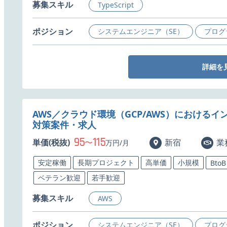
募集スキル
TypeScript
ポジション
システムエンジニア（SE）
プログ
詳細を
AWS／クラウド環境（GCP/AWS）における
対策案件・求人
95
115
単価(税抜)
〜
新宿
業
万円/月
安定稼働
長期プロジェクト
高単価
小規模
BtoB
ベテラン歓迎
若手歓迎
募集スキル
AWS
ポジション
システムエンジニア（SE）
プログ