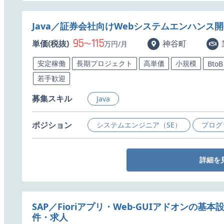
Java／証券会社向けWebシステムエンハンス
95
115
単価(税抜)
〜
神谷町
万円/月
安定稼働
長期プロジェクト
高単価
小規模
BtoB
若手歓迎
募集スキル
Java
ポジション
システムエンジニア（SE）
プログ
詳細を
SAP／Fioriアプリ・Web-GUIアドオンの基本
件・求人