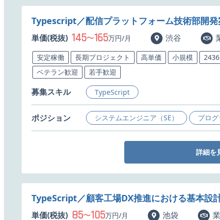
Typescript／配信プラットフォーム技術部開
145
165
単価(税抜)
〜
渋谷
万円/月
安定稼働
長期プロジェクト
高単価
小規模
243
ベテラン歓迎
若手歓迎
募集スキル
TypeScript
ポジション
システムエンジニア（SE）
プログ
詳細を
TypeScript／顧客工場DX推進における基
85
105
単価(税抜)
〜
池袋
万円/月