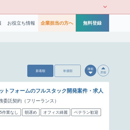
報
お役立ち情報
企業担当の方へ
無料登録
降順
新着順
単価順
昇順
析プラットフォームのフルスタック開発案件・求人
務委託契約（フリーランス）
65作業なし
朝遅め
オフィス綺麗
ベテラン歓迎