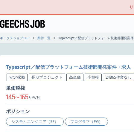
リ
ギークスジョブTOP
案件一覧
Typescript／配信プラットフォーム技術部開発案
Typescript／配信プラットフォーム技術部開発案件・求人
安定稼働
長期プロジェクト
高単価
小規模
24365作業なし
単価税抜
145
165
〜
万円/月
ポジション
システムエンジニア（SE）
プログラマ（PG）