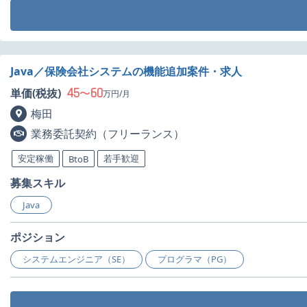
Java／保険会社システムの機能追加案件・求人
45
60
単価(税抜)
〜
万円/月
梅田
業務委託契約（フリーランス）
安定稼働
若手歓迎
BtoB
募集スキル
Java
ポジション
システムエンジニア（SE）
プログラマ（PG）