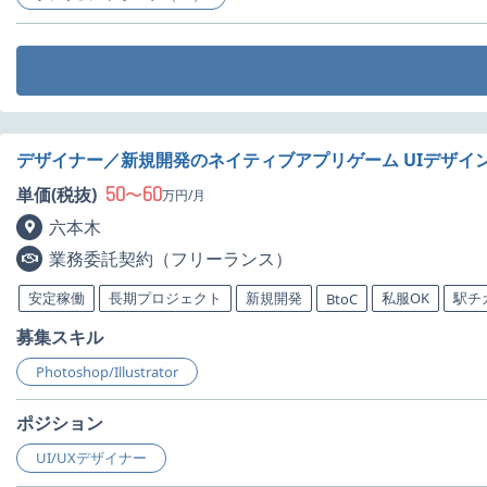
デザイナー／新規開発のネイティブアプリゲーム UIデザイ
50
60
単価(税抜)
〜
万円/月
六本木
業務委託契約（フリーランス）
安定稼働
長期プロジェクト
新規開発
私服OK
駅チ
BtoC
募集スキル
Photoshop/Illustrator
ポジション
UI/UXデザイナー