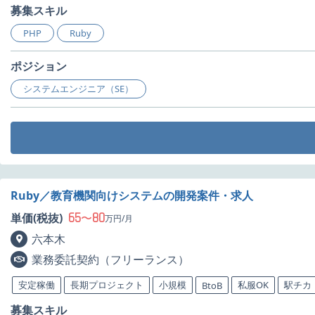
募集スキル
PHP
Ruby
ポジション
システムエンジニア（SE）
Ruby／教育機関向けシステムの開発案件・求人
65
80
単価(税抜)
〜
万円/月
六本木
業務委託契約（フリーランス）
安定稼働
長期プロジェクト
小規模
私服OK
駅チカ
BtoB
募集スキル