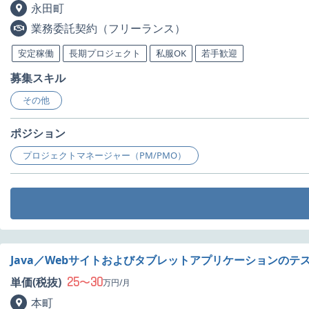
永田町
業務委託契約（フリーランス）
安定稼働
長期プロジェクト
私服OK
若手歓迎
募集スキル
その他
ポジション
プロジェクトマネージャー（PM/PMO）
Java／Webサイトおよびタブレットアプリケーションのテ
25
30
単価(税抜)
〜
万円/月
本町