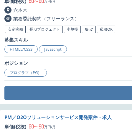
60
80
単価(税抜)
〜
万円/月
六本木
業務委託契約（フリーランス）
安定稼働
長期プロジェクト
小規模
私服OK
BtoC
募集スキル
HTML5/CSS3
JavaScript
ポジション
プログラマ（PG）
PM／O2Oソリューションサービス開発案件・求人
60
90
単価(税抜)
〜
万円/月