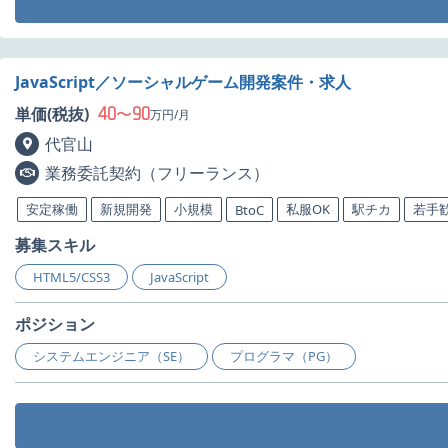
JavaScript／ソーシャルゲーム開発案件・求人
40
90
単価(税抜)
〜
万円/月
代官山
業務委託契約（フリーランス）
安定稼働
新規開発
小規模
私服OK
駅チカ
若手
BtoC
募集スキル
HTML5/CSS3
JavaScript
ポジション
システムエンジニア（SE）
プログラマ（PG）