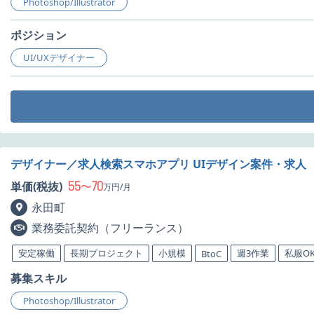
Photoshop/Illustrator
ポジション
UI/UXデザイナー
デザイナー／求人検索スマホアプリ UIデザイン案件・求人
55
70
単価(税抜)
〜
万円/月
永田町
業務委託契約（フリーランス）
安定稼働
長期プロジェクト
小規模
週3作業
私服O
BtoC
募集スキル
Photoshop/Illustrator