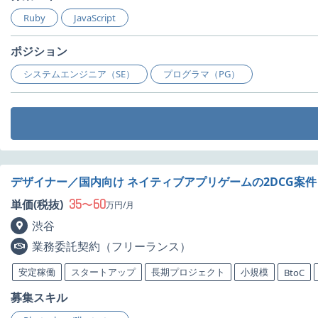
Ruby
JavaScript
ポジション
システムエンジニア（SE）
プログラマ（PG）
デザイナー／国内向け ネイティブアプリゲームの2DCG案
35
60
単価(税抜)
〜
万円/月
渋谷
業務委託契約（フリーランス）
安定稼働
スタートアップ
長期プロジェクト
小規模
BtoC
募集スキル