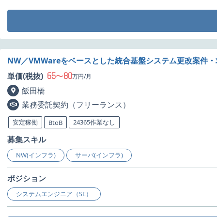
NW／VMWareをベースとした統合基盤システム更改案件・
65
80
単価(税抜)
〜
万円/月
飯田橋
業務委託契約（フリーランス）
安定稼働
24365作業なし
BtoB
募集スキル
NW(インフラ)
サーバ(インフラ)
ポジション
システムエンジニア（SE）