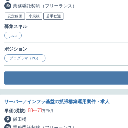
業務委託契約（フリーランス）
安定稼働
小規模
若手歓迎
募集スキル
Java
ポジション
プログラマ（PG）
サーバー／インフラ基盤の拡張構築運用案件・求人
60
70
単価(税抜)
〜
万円/月
飯田橋
業務委託契約（フリーランス）