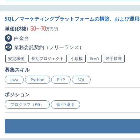
SQL／マーケティングプラットフォームの構築、および運
50
70
単価(税抜)
〜
万円/月
白金台
業務委託契約（フリーランス）
安定稼働
長期プロジェクト
小規模
若手歓迎
BtoB
募集スキル
Java
Python
PHP
SQL
ポジション
プログラマ（PG）
保守/運用