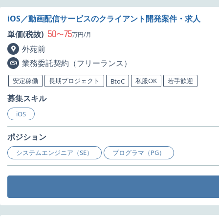
iOS／動画配信サービスのクライアント開発案件・求人
50
75
単価(税抜)
〜
万円/月
外苑前
業務委託契約（フリーランス）
安定稼働
長期プロジェクト
私服OK
若手歓迎
BtoC
募集スキル
iOS
ポジション
システムエンジニア（SE）
プログラマ（PG）