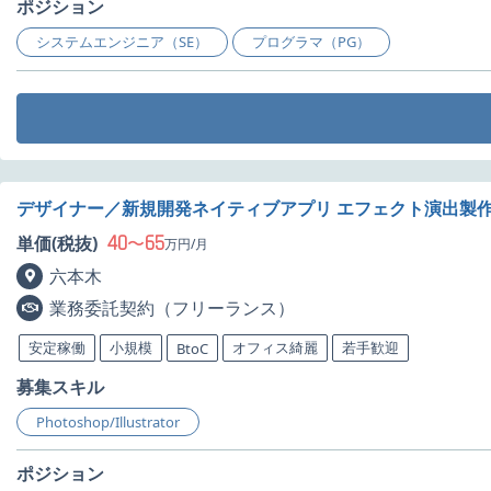
ポジション
システムエンジニア（SE）
プログラマ（PG）
デザイナー／新規開発ネイティブアプリ エフェクト演出製
40
65
単価(税抜)
〜
万円/月
六本木
業務委託契約（フリーランス）
安定稼働
小規模
オフィス綺麗
若手歓迎
BtoC
募集スキル
Photoshop/Illustrator
ポジション