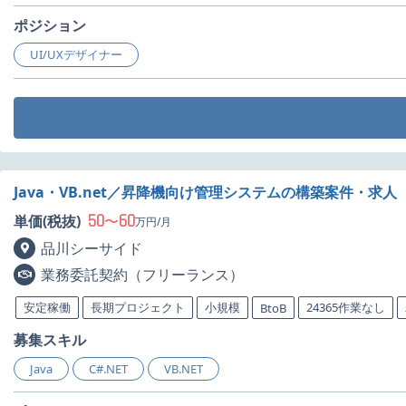
ポジション
UI/UXデザイナー
Java・VB.net／昇降機向け管理システムの構築案件・求人
50
60
単価(税抜)
〜
万円/月
品川シーサイド
業務委託契約（フリーランス）
安定稼働
長期プロジェクト
小規模
24365作業なし
BtoB
募集スキル
Java
C#.NET
VB.NET