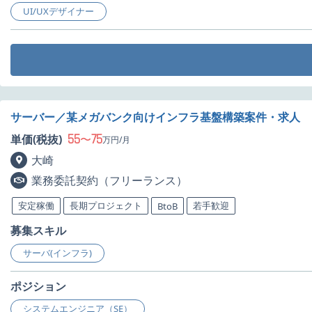
UI/UXデザイナー
サーバー／某メガバンク向けインフラ基盤構築案件・求人
55
75
単価(税抜)
〜
万円/月
大崎
業務委託契約（フリーランス）
安定稼働
長期プロジェクト
若手歓迎
BtoB
募集スキル
サーバ(インフラ)
ポジション
システムエンジニア（SE）