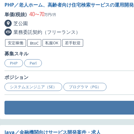
PHP／老人ホーム、高齢者向け住宅検索サービスの運用開
40
70
単価(税抜)
〜
万円/月
芝公園
業務委託契約（フリーランス）
安定稼働
私服OK
若手歓迎
BtoC
募集スキル
PHP
Perl
ポジション
システムエンジニア（SE）
プログラマ（PG）
Java／金融機関向けサービス開発案件・求人