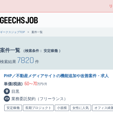
リ
ギークスジョブTOP
案件一覧
案件一覧
（検索条件：
安定稼働
）
7820
検索結果
件
PHP／不動産メディアサイトの機能追加や改善案件・求人
60
70
単価(税抜)
〜
万円/月
目黒
業務委託契約（フリーランス）
安定稼働
長期プロジェクト
小規模
女性に人気
オフィス綺