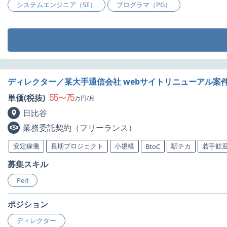
システムエンジニア（SE）
プログラマ（PG）
ディレクター／某大手通信会社 webサイトリニューアル案
55
75
単価(税抜)
〜
万円/月
日比谷
業務委託契約（フリーランス）
安定稼働
長期プロジェクト
小規模
駅チカ
若手歓
BtoC
募集スキル
Perl
ポジション
ディレクター