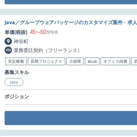
Java／グループウェアパッケージのカスタマイズ案件・求
45
60
単価(税抜)
〜
万円/月
神谷町
業務委託契約（フリーランス）
安定稼働
長期プロジェクト
小規模
オフィス綺麗
BtoB
募集スキル
Java
ポジション