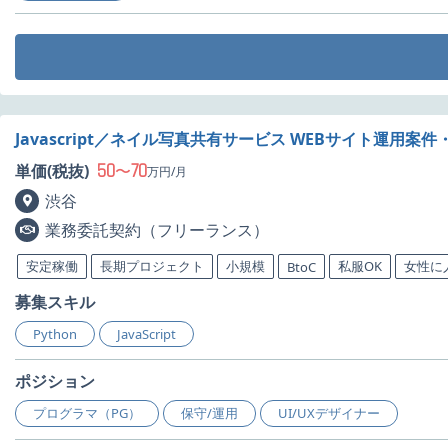
Javascript／ネイル写真共有サービス WEBサイト運用案件
50
70
単価(税抜)
〜
万円/月
渋谷
業務委託契約（フリーランス）
安定稼働
長期プロジェクト
小規模
私服OK
女性に
BtoC
募集スキル
Python
JavaScript
ポジション
プログラマ（PG）
保守/運用
UI/UXデザイナー