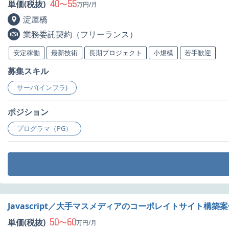
40
55
単価(税抜)
〜
万円/月
淀屋橋
業務委託契約（フリーランス）
安定稼働
最新技術
長期プロジェクト
小規模
若手歓迎
募集スキル
サーバ(インフラ)
ポジション
プログラマ（PG）
Javascript／大手マスメディアのコーポレイトサイト構築
50
60
単価(税抜)
〜
万円/月