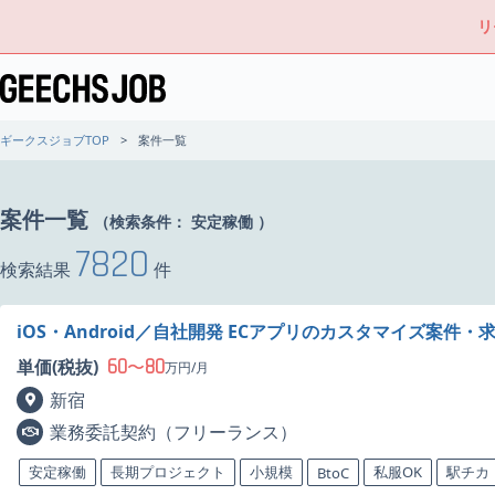
リ
ギークスジョブTOP
案件一覧
案件一覧
（検索条件：
安定稼働
）
7820
検索結果
件
iOS・Android／自社開発 ECアプリのカスタマイズ案件・
60
80
単価(税抜)
〜
万円/月
新宿
業務委託契約（フリーランス）
安定稼働
長期プロジェクト
小規模
私服OK
駅チカ
BtoC