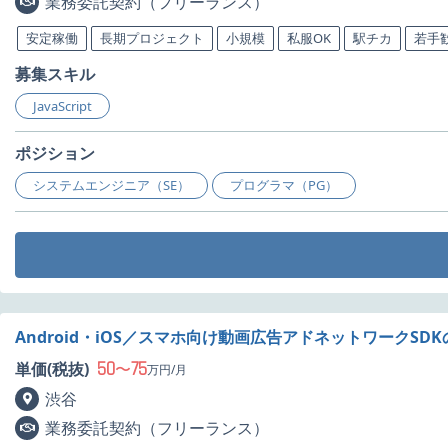
業務委託契約（フリーランス）
安定稼働
長期プロジェクト
小規模
私服OK
駅チカ
若手
募集スキル
JavaScript
ポジション
システムエンジニア（SE）
プログラマ（PG）
Android・iOS／スマホ向け動画広告アドネットワークSD
50
75
単価(税抜)
〜
万円/月
渋谷
業務委託契約（フリーランス）