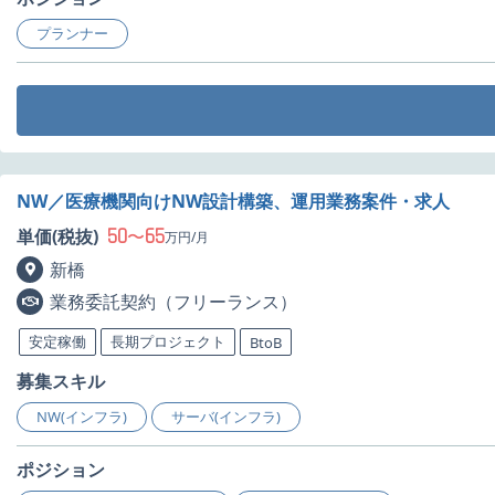
プランナー
NW／医療機関向けNW設計構築、運用業務案件・求人
50
65
単価(税抜)
〜
万円/月
新橋
業務委託契約（フリーランス）
安定稼働
長期プロジェクト
BtoB
募集スキル
NW(インフラ)
サーバ(インフラ)
ポジション