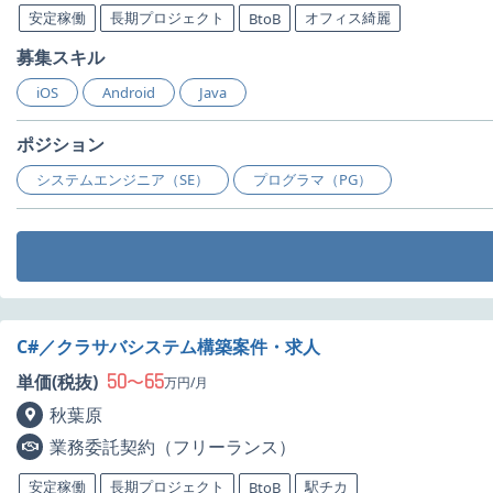
安定稼働
長期プロジェクト
オフィス綺麗
BtoB
募集スキル
iOS
Android
Java
ポジション
システムエンジニア（SE）
プログラマ（PG）
C#／クラサバシステム構築案件・求人
50
65
単価(税抜)
〜
万円/月
秋葉原
業務委託契約（フリーランス）
安定稼働
長期プロジェクト
駅チカ
BtoB