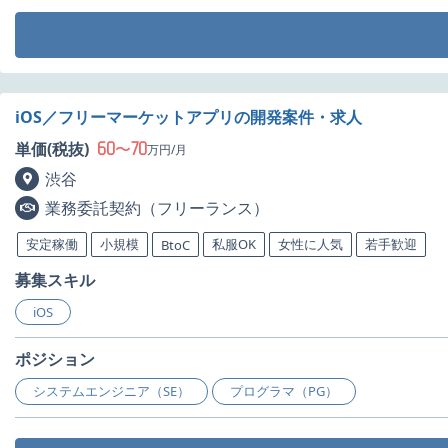
iOS／フリーマーケットアプリの開発案件・求人
60
70
単価(税抜)
〜
万円/月
渋谷
業務委託契約（フリーランス）
安定稼働
小規模
私服OK
女性に人気
若手歓迎
BtoC
募集スキル
iOS
ポジション
システムエンジニア（SE）
プログラマ（PG）