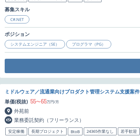
募集スキル
C#.NET
ポジション
システムエンジニア（SE）
プログラマ（PG）
ミドルウェア／流通業向けプロダクト管理システム支援案件
55
65
単価(税抜)
〜
万円/月
外苑前
業務委託契約（フリーランス）
安定稼働
長期プロジェクト
24365作業なし
若手歓迎
BtoB