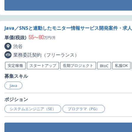
Java／SNSと連動したモニター情報サービス開発案件・求人
55
80
単価(税抜)
〜
万円/月
渋谷
業務委託契約（フリーランス）
安定稼働
スタートアップ
長期プロジェクト
私服OK
BtoC
募集スキル
Java
ポジション
システムエンジニア（SE）
プログラマ（PG）