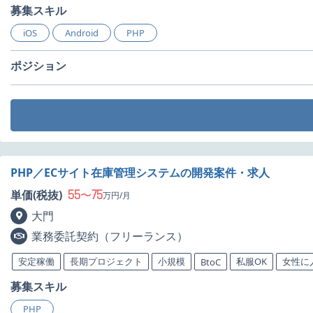
募集スキル
iOS
Android
PHP
ポジション
PHP／ECサイト在庫管理システムの開発案件・求人
55
75
単価(税抜)
〜
万円/月
大門
業務委託契約（フリーランス）
安定稼働
長期プロジェクト
小規模
私服OK
女性に
BtoC
募集スキル
PHP