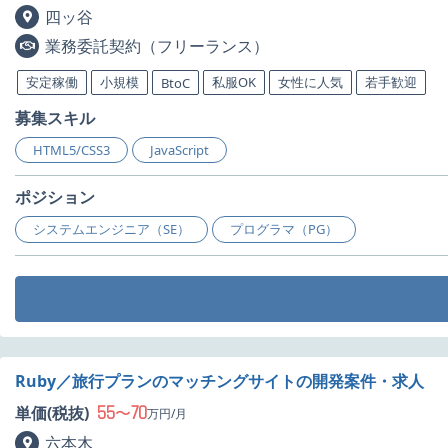
四ッ谷
業務委託契約（フリーランス）
安定稼働
小規模
私服OK
女性に人気
若手歓迎
BtoC
募集スキル
HTML5/CSS3
JavaScript
ポジション
システムエンジニア（SE）
プログラマ（PG）
Ruby／旅行プランのマッチングサイトの開発案件・求人
55
70
単価(税抜)
〜
万円/月
六本木