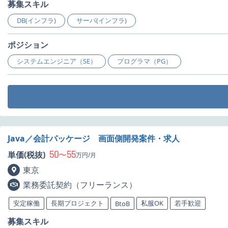
募集スキル
DB(インフラ)
サーバ(インフラ)
ポジション
システムエンジニア（SE）
プログラマ（PG）
Java／会計パッケージ 画面側開発案件・求人
50
55
単価(税抜)
〜
万円/月
東京
業務委託契約（フリーランス）
安定稼働
長期プロジェクト
私服OK
若手歓迎
BtoB
募集スキル