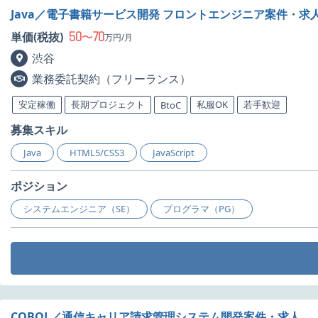
Java／電子書籍サービス開発 フロントエンジニア案件・求
50
70
単価(税抜)
〜
万円/月
渋谷
業務委託契約（フリーランス）
安定稼働
長期プロジェクト
私服OK
若手歓迎
BtoC
募集スキル
Java
HTML5/CSS3
JavaScript
ポジション
システムエンジニア（SE）
プログラマ（PG）
COBOL／通信キャリア請求管理システム開発案件・求人