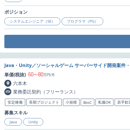
ポジション
システムエンジニア（SE）
プログラマ（PG）
Java・Unity／ソーシャルゲーム サーバーサイド開発案件
60
80
単価(税抜)
〜
万円/月
六本木
業務委託契約（フリーランス）
安定稼働
長期プロジェクト
小規模
私服OK
若手歓
BtoC
募集スキル
Java
Unity