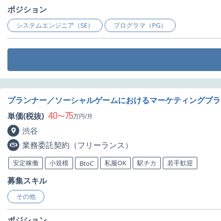
ポジション
システムエンジニア（SE）
プログラマ（PG）
プランナー／ソーシャルゲームにおけるマーケティングプラ
40
75
単価(税抜)
〜
万円/月
渋谷
業務委託契約（フリーランス）
安定稼働
小規模
私服OK
駅チカ
若手歓迎
BtoC
募集スキル
その他
ポジション