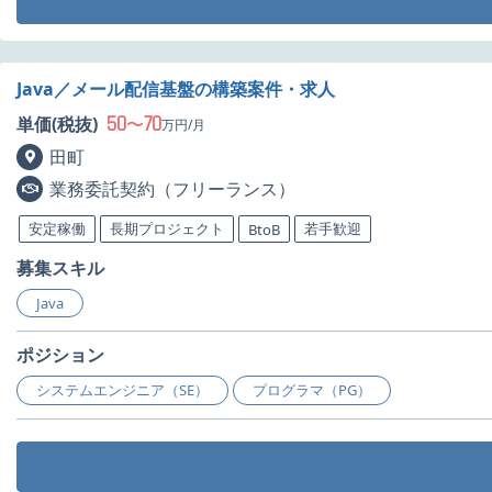
Java／メール配信基盤の構築案件・求人
50
70
単価(税抜)
〜
万円/月
田町
業務委託契約（フリーランス）
安定稼働
長期プロジェクト
若手歓迎
BtoB
募集スキル
Java
ポジション
システムエンジニア（SE）
プログラマ（PG）