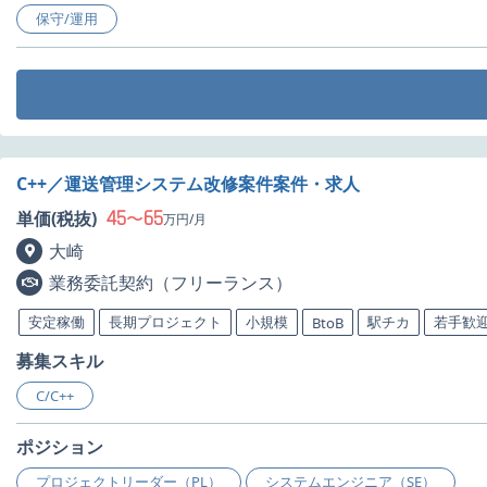
保守/運用
C++／運送管理システム改修案件案件・求人
45
65
単価(税抜)
〜
万円/月
大崎
業務委託契約（フリーランス）
安定稼働
長期プロジェクト
小規模
駅チカ
若手歓
BtoB
募集スキル
C/C++
ポジション
プロジェクトリーダー（PL）
システムエンジニア（SE）