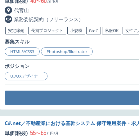
40
60
単価(税抜)
〜
万円/月
代官山
業務委託契約（フリーランス）
安定稼働
長期プロジェクト
小規模
私服OK
女性に
BtoC
募集スキル
HTML5/CSS3
Photoshop/Illustrator
ポジション
UI/UXデザイナー
C#.net／不動産業における基幹システム 保守運用案件・求
55
65
単価(税抜)
〜
万円/月