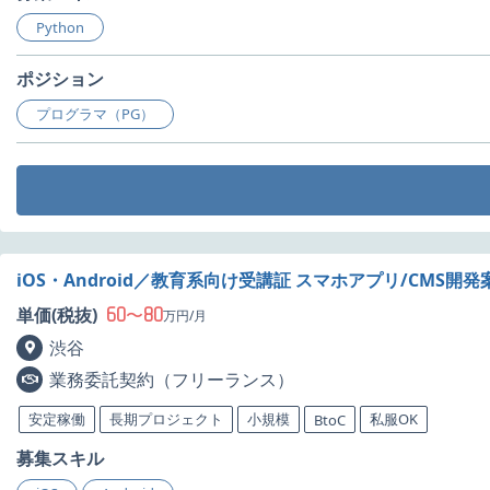
Python
ポジション
プログラマ（PG）
iOS・Android／教育系向け受講証 スマホアプリ/CMS開
60
80
単価(税抜)
〜
万円/月
渋谷
業務委託契約（フリーランス）
安定稼働
長期プロジェクト
小規模
私服OK
BtoC
募集スキル