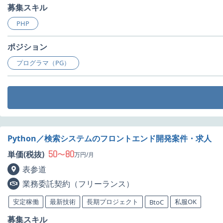
募集スキル
PHP
ポジション
プログラマ（PG）
Python／検索システムのフロントエンド開発案件・求人
50
80
単価(税抜)
〜
万円/月
表参道
業務委託契約（フリーランス）
安定稼働
最新技術
長期プロジェクト
私服OK
BtoC
募集スキル