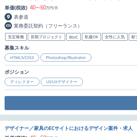
40
60
単価(税抜)
〜
万円/月
表参道
業務委託契約（フリーランス）
安定稼働
長期プロジェクト
私服OK
女性に人気
駅
BtoC
募集スキル
HTML5/CSS3
Photoshop/Illustrator
ポジション
ディレクター
UI/UXデザイナー
デザイナー／家具のECサイトにおけるデザイン案件・求人