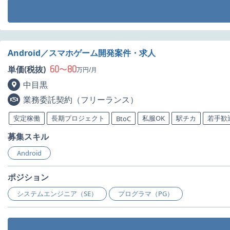
Android／スマホゲーム開発案件・求人
60
80
単価(税抜)
〜
万円/月
中目黒
業務委託契約（フリーランス）
安定稼働
長期プロジェクト
私服OK
駅チカ
若手歓
BtoC
募集スキル
Android
ポジション
システムエンジニア（SE）
プログラマ（PG）