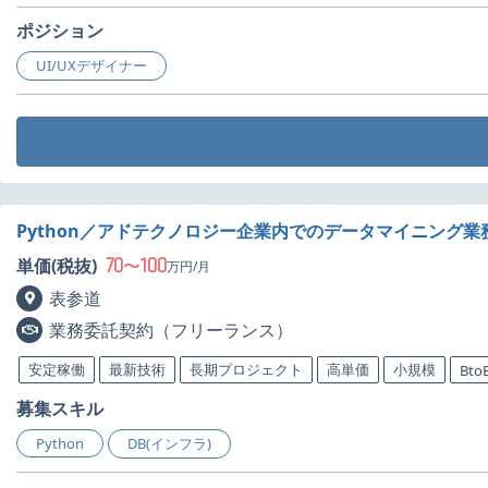
ポジション
UI/UXデザイナー
Python／アドテクノロジー企業内でのデータマイニング業
70
100
単価(税抜)
〜
万円/月
表参道
業務委託契約（フリーランス）
安定稼働
最新技術
長期プロジェクト
高単価
小規模
Bto
募集スキル
Python
DB(インフラ)