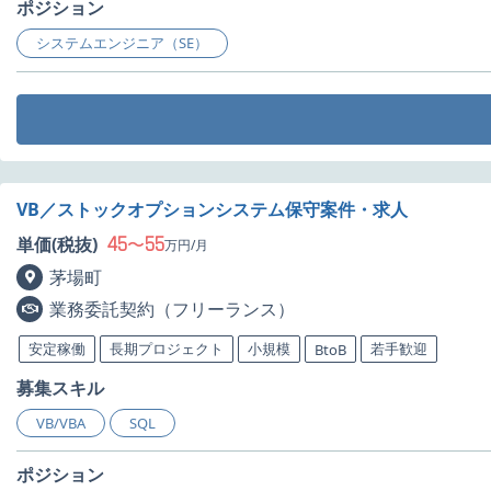
ポジション
システムエンジニア（SE）
VB／ストックオプションシステム保守案件・求人
45
55
単価(税抜)
〜
万円/月
茅場町
業務委託契約（フリーランス）
安定稼働
長期プロジェクト
小規模
若手歓迎
BtoB
募集スキル
VB/VBA
SQL
ポジション