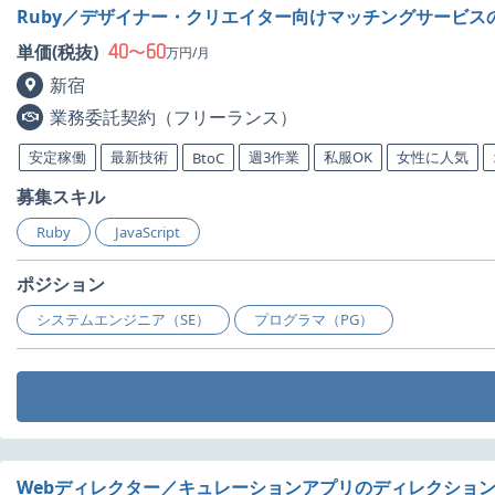
Ruby／デザイナー・クリエイター向けマッチングサービ
40
60
単価(税抜)
〜
万円/月
新宿
業務委託契約（フリーランス）
安定稼働
最新技術
週3作業
私服OK
女性に人気
BtoC
募集スキル
Ruby
JavaScript
ポジション
システムエンジニア（SE）
プログラマ（PG）
Webディレクター／キュレーションアプリのディレクショ