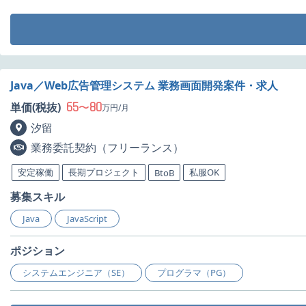
Java／Web広告管理システム 業務画面開発案件・求人
65
80
単価(税抜)
〜
万円/月
汐留
業務委託契約（フリーランス）
安定稼働
長期プロジェクト
私服OK
BtoB
募集スキル
Java
JavaScript
ポジション
システムエンジニア（SE）
プログラマ（PG）