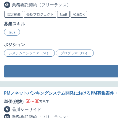
業務委託契約（フリーランス）
安定稼働
長期プロジェクト
私服OK
BtoB
募集スキル
Java
ポジション
システムエンジニア（SE）
プログラマ（PG）
PM／ネットバンキングシステム開発におけるPM募集案件
60
80
単価(税抜)
〜
万円/月
品川シーサイド
業務委託契約（フリーランス）