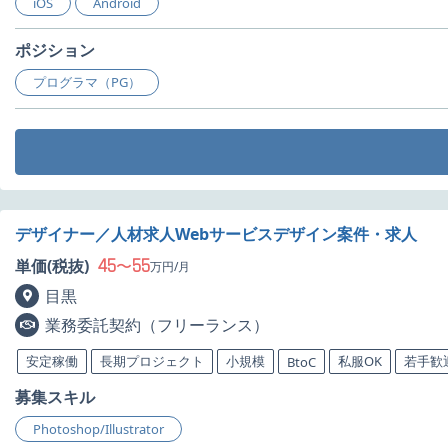
iOS
Android
ポジション
プログラマ（PG）
デザイナー／人材求人Webサービスデザイン案件・求人
45
55
単価(税抜)
〜
万円/月
目黒
業務委託契約（フリーランス）
安定稼働
長期プロジェクト
小規模
私服OK
若手歓
BtoC
募集スキル
Photoshop/Illustrator