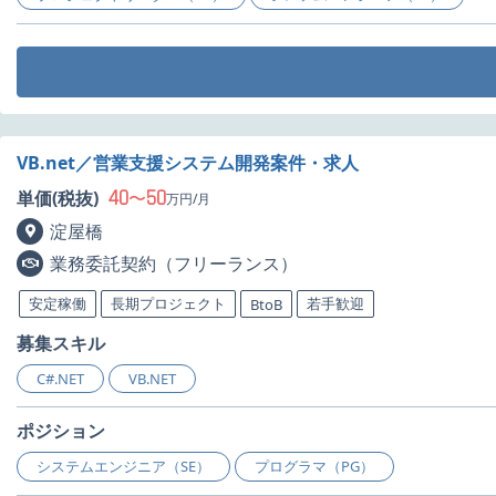
VB.net／営業支援システム開発案件・求人
40
50
単価(税抜)
〜
万円/月
淀屋橋
業務委託契約（フリーランス）
安定稼働
長期プロジェクト
若手歓迎
BtoB
募集スキル
C#.NET
VB.NET
ポジション
システムエンジニア（SE）
プログラマ（PG）