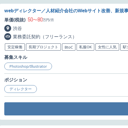
webディレクター／人材紹介会社のWebサイト改善、新規
50
80
単価(税抜)
〜
万円/月
渋谷
業務委託契約（フリーランス）
安定稼働
長期プロジェクト
私服OK
女性に人気
駅
BtoC
募集スキル
Photoshop/Illustrator
ポジション
ディレクター