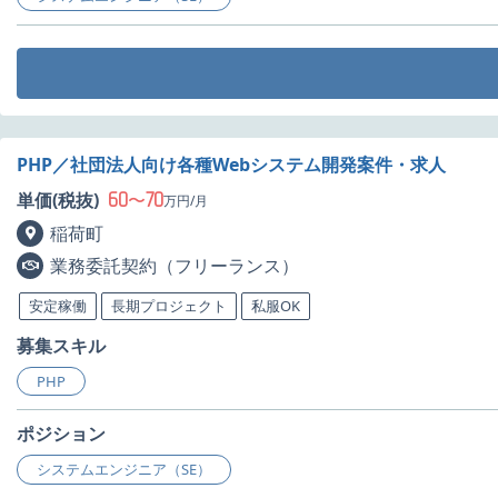
PHP／社団法人向け各種Webシステム開発案件・求人
60
70
単価(税抜)
〜
万円/月
稲荷町
業務委託契約（フリーランス）
安定稼働
長期プロジェクト
私服OK
募集スキル
PHP
ポジション
システムエンジニア（SE）