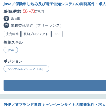
Java／保険申し込み及び電子告知システムの開発案件・求
50
70
単価(税抜)
〜
万円/月
永田町
業務委託契約（フリーランス）
安定稼働
長期プロジェクト
BtoB
募集スキル
Java
ポジション
システムエンジニア（SE）
PHP／某ブランド運営キャンペーンサイトの開発案件・求人