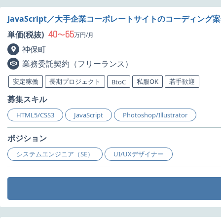
JavaScript／大手企業コーポレートサイトのコーディング
40
65
単価(税抜)
〜
万円/月
神保町
業務委託契約（フリーランス）
安定稼働
長期プロジェクト
私服OK
若手歓迎
BtoC
募集スキル
HTML5/CSS3
JavaScript
Photoshop/Illustrator
ポジション
システムエンジニア（SE）
UI/UXデザイナー