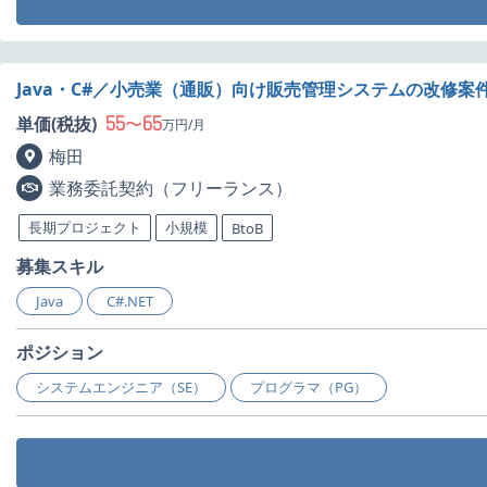
Java・C#／小売業（通販）向け販売管理システムの改修案
55
65
単価(税抜)
〜
万円/月
梅田
業務委託契約（フリーランス）
長期プロジェクト
小規模
BtoB
募集スキル
Java
C#.NET
ポジション
システムエンジニア（SE）
プログラマ（PG）