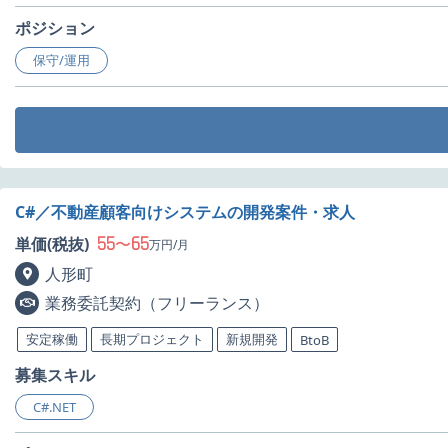
ポジション
保守/運用
C#／不動産顧客向けシステムの開発案件・求人
55
65
単価(税抜)
〜
万円/月
人形町
業務委託契約（フリーランス）
安定稼働
長期プロジェクト
新規開発
BtoB
募集スキル
C#.NET