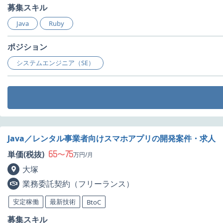
募集スキル
Java
Ruby
ポジション
システムエンジニア（SE）
Java／レンタル事業者向けスマホアプリの開発案件・求人
65
75
単価(税抜)
〜
万円/月
大塚
業務委託契約（フリーランス）
安定稼働
最新技術
BtoC
募集スキル