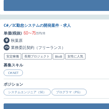
C#／IC勤怠システムの開発案件・求人
60
75
単価(税抜)
〜
万円/月
秋葉原
業務委託契約（フリーランス）
安定稼働
長期プロジェクト
女性に人気
BtoB
募集スキル
C#.NET
ポジション
システムエンジニア（SE）
プログラマ（PG）