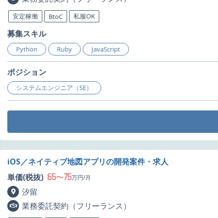
安定稼働
私服OK
BtoC
募集スキル
Python
Ruby
JavaScript
ポジション
システムエンジニア（SE）
iOS／ネイティブ地図アプリの開発案件・求人
65
75
単価(税抜)
〜
万円/月
汐留
業務委託契約（フリーランス）