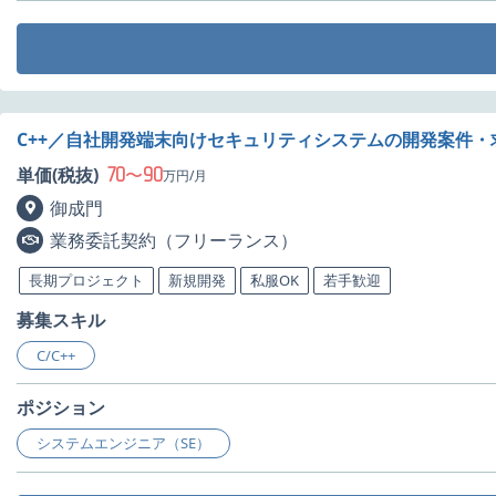
C++／自社開発端末向けセキュリティシステムの開発案件・
70
90
単価(税抜)
〜
万円/月
御成門
業務委託契約（フリーランス）
長期プロジェクト
新規開発
私服OK
若手歓迎
募集スキル
C/C++
ポジション
システムエンジニア（SE）