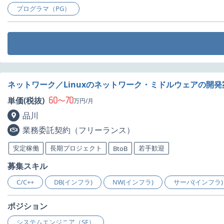
プログラマ（PG）
ネットワーク／Linuxのネットワーク・ミドルウェアの開
60
70
単価(税抜)
〜
万円/月
品川
業務委託契約（フリーランス）
安定稼働
長期プロジェクト
若手歓迎
BtoB
募集スキル
C/C++
DB(インフラ)
NW(インフラ)
サーバ(インフラ)
ポジション
システムエンジニア（SE）