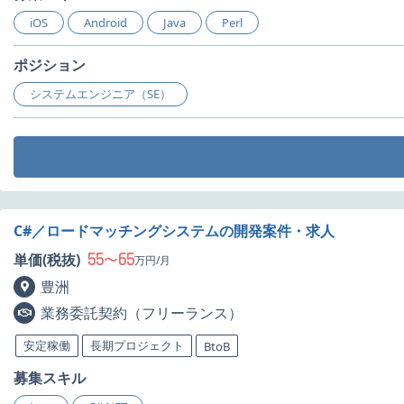
iOS
Android
Java
Perl
ポジション
システムエンジニア（SE）
C#／ロードマッチングシステムの開発案件・求人
55
65
単価(税抜)
〜
万円/月
豊洲
業務委託契約（フリーランス）
安定稼働
長期プロジェクト
BtoB
募集スキル