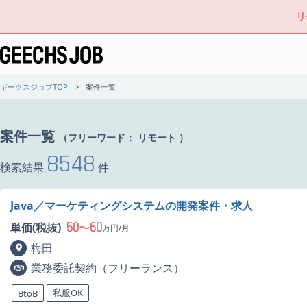
リ
ギークスジョブTOP
案件一覧
案件一覧
（フリーワード：
リモート
）
8548
検索結果
件
Java／マーケティングシステムの開発案件・求人
50
60
単価(税抜)
〜
万円/月
梅田
業務委託契約（フリーランス）
私服OK
BtoB