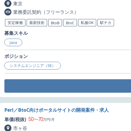
東京
業務委託契約（フリーランス）
安定稼働
最新技術
私服OK
駅チカ
BtoB
BtoC
募集スキル
Java
ポジション
システムエンジニア（SE）
Perl／BtoC向けポータルサイトの開発案件・求人
50
70
単価(税抜)
〜
万円/月
市ヶ谷