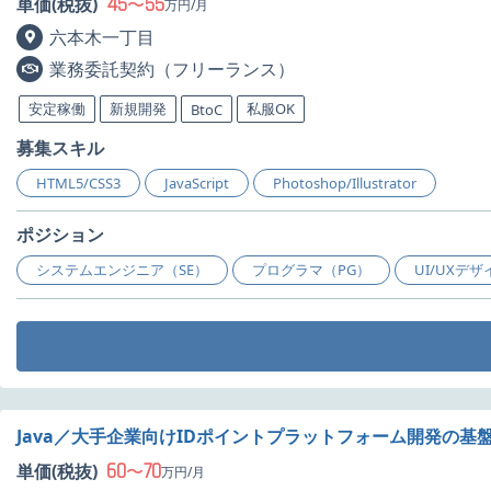
45
55
単価(税抜)
〜
万円/月
六本木一丁目
業務委託契約（フリーランス）
安定稼働
新規開発
私服OK
BtoC
募集スキル
HTML5/CSS3
JavaScript
Photoshop/Illustrator
ポジション
システムエンジニア（SE）
プログラマ（PG）
UI/UXデ
Java／大手企業向けIDポイントプラットフォーム開発の基
60
70
単価(税抜)
〜
万円/月