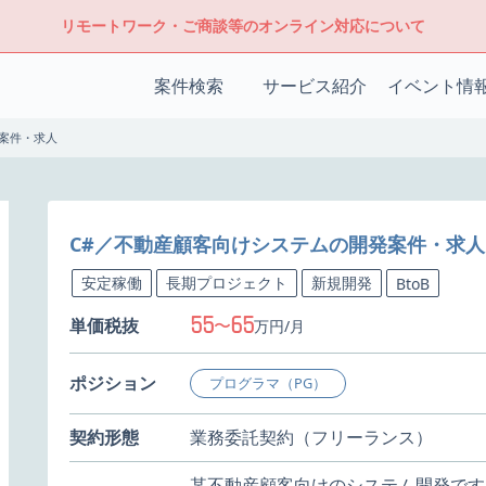
リモートワーク・ご商談等のオンライン対応について
案件検索
サービス紹介
イベント情
案件・求人
C#／不動産顧客向けシステムの開発案件・求人
安定稼働
長期プロジェクト
新規開発
BtoB
55
65
単価税抜
〜
万円/月
ポジション
プログラマ（PG）
契約形態
業務委託契約（フリーランス）
某不動産顧客向けのシステム開発です