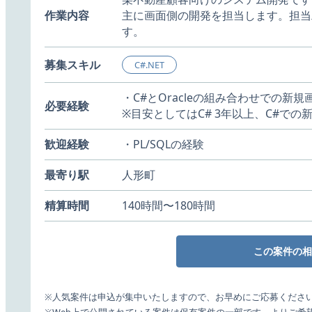
作業内容
主に画面側の開発を担当します。担当
す。
募集スキル
C#.NET
・C#とOracleの組み合わせでの新
必要経験
※目安としてはC# 3年以上、C#での
歓迎経験
・PL/SQLの経験
最寄り駅
人形町
精算時間
140時間〜180時間
この案件の相
※人気案件は申込が集中いたしますので、お早めにご応募くださ