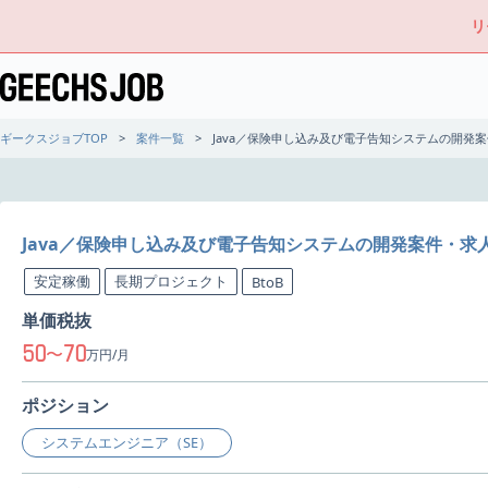
リ
ギークスジョブTOP
案件一覧
Java／保険申し込み及び電子告知システムの開発
Java／保険申し込み及び電子告知システムの開発案件・求
安定稼働
長期プロジェクト
BtoB
単価税抜
50
70
〜
万円/月
ポジション
システムエンジニア（SE）