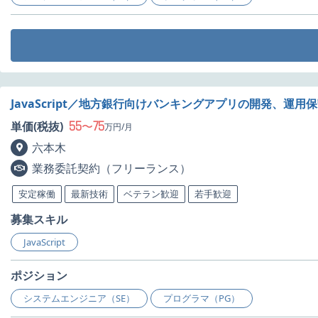
JavaScript／地方銀行向けバンキングアプリの開発、運用
55
75
単価(税抜)
〜
万円/月
六本木
業務委託契約（フリーランス）
安定稼働
最新技術
ベテラン歓迎
若手歓迎
募集スキル
JavaScript
ポジション
システムエンジニア（SE）
プログラマ（PG）