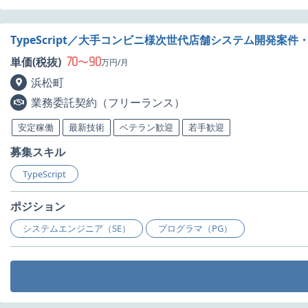
TypeScript／大手コンビニ様次世代店舗システム開発案件
70
90
単価(税抜)
〜
万円/月
浜松町
業務委託契約（フリーランス）
安定稼働
最新技術
ベテラン歓迎
若手歓迎
募集スキル
TypeScript
ポジション
システムエンジニア（SE）
プログラマ（PG）