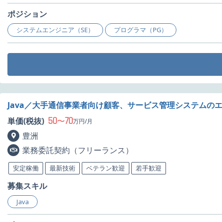
ポジション
システムエンジニア（SE）
プログラマ（PG）
Java／大手通信事業者向け顧客、サービス管理システムの
50
70
単価(税抜)
〜
万円/月
豊洲
業務委託契約（フリーランス）
安定稼働
最新技術
ベテラン歓迎
若手歓迎
募集スキル
Java