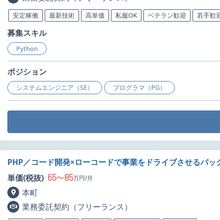
安定稼働
最新技術
高単価
私服OK
ベテラン歓迎
若手歓
募集スキル
Python
ポジション
システムエンジニア（SE）
プログラマ（PG）
PHP／コード開発×ローコードで事業をドライブさせるバッ
65
85
単価(税抜)
〜
万円/月
本町
業務委託契約（フリーランス）