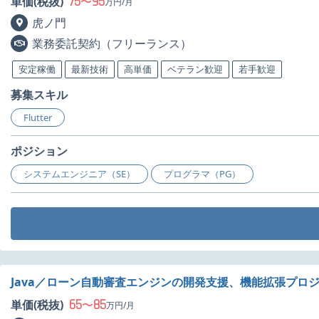
75
95
単価(税抜)
〜
万円/月
虎ノ門
業務委託契約（フリーランス）
安定稼働
最新技術
高単価
ベテラン歓迎
若手歓迎
募集スキル
Flutter
ポジション
システムエンジニア（SE）
プログラマ（PG）
Java／ローン自動審査エンジンの開発支援、機能拡張プロ
65
85
単価(税抜)
〜
万円/月