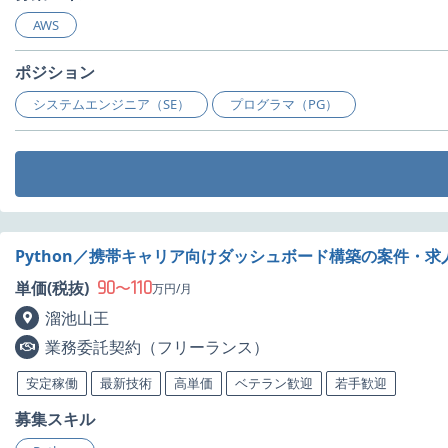
AWS
ポジション
システムエンジニア（SE）
プログラマ（PG）
Python／携帯キャリア向けダッシュボード構築の案件・求
90
110
単価(税抜)
〜
万円/月
溜池山王
業務委託契約（フリーランス）
安定稼働
最新技術
高単価
ベテラン歓迎
若手歓迎
募集スキル