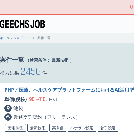
リ
ギークスジョブTOP
案件一覧
案件一覧
（検索条件：
最新技術
）
2456
検索結果
件
PHP／医療、ヘルスケアプラットフォームにおけるAI活用
90
110
単価(税抜)
〜
万円/月
池袋
業務委託契約（フリーランス）
安定稼働
最新技術
高単価
ベテラン歓迎
若手歓迎