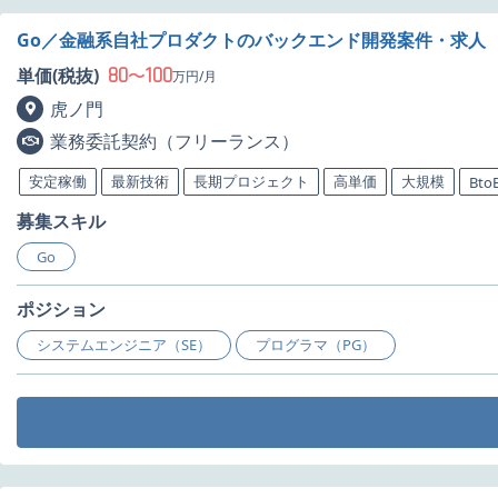
Go／金融系自社プロダクトのバックエンド開発案件・求人
80
100
単価(税抜)
〜
万円/月
虎ノ門
業務委託契約（フリーランス）
安定稼働
最新技術
長期プロジェクト
高単価
大規模
Bto
募集スキル
Go
ポジション
システムエンジニア（SE）
プログラマ（PG）