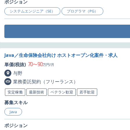
ポジション
システムエンジニア（SE）
プログラマ（PG）
Java／生命保険会社向け ホストオープン化案件・求人
70
90
単価(税抜)
〜
万円/月
与野
業務委託契約（フリーランス）
安定稼働
最新技術
ベテラン歓迎
若手歓迎
募集スキル
Java
ポジション