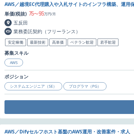
AWS／越境EC代理購入や入札サイトのインフラ構築、運用
75
95
単価(税抜)
〜
万円/月
五反田
業務委託契約（フリーランス）
安定稼働
最新技術
高単価
ベテラン歓迎
若手歓迎
募集スキル
AWS
ポジション
システムエンジニア（SE）
プログラマ（PG）
AWS／Difyセルフホスト基盤のAWS運用・改善案件・求人