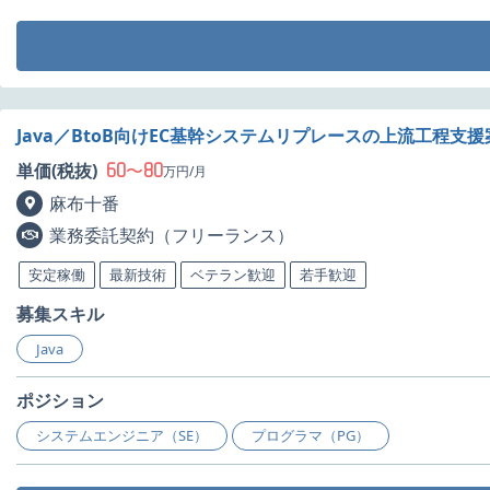
Java／BtoB向けEC基幹システムリプレースの上流工程支
60
80
単価(税抜)
〜
万円/月
麻布十番
業務委託契約（フリーランス）
安定稼働
最新技術
ベテラン歓迎
若手歓迎
募集スキル
Java
ポジション
システムエンジニア（SE）
プログラマ（PG）