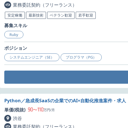
業務委託契約（フリーランス）
安定稼働
最新技術
ベテラン歓迎
若手歓迎
募集スキル
Ruby
ポジション
システムエンジニア（SE）
プログラマ（PG）
Python／急成長SaaSの企業でのAI×自動化推進案件・求人
90
110
単価(税抜)
〜
万円/月
渋谷
業務委託契約（フリーランス）