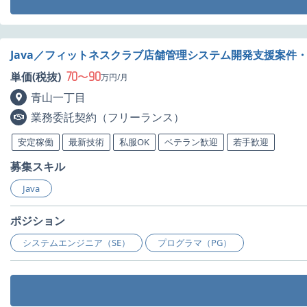
Java／フィットネスクラブ店舗管理システム開発支援案件
70
90
単価(税抜)
〜
万円/月
青山一丁目
業務委託契約（フリーランス）
安定稼働
最新技術
私服OK
ベテラン歓迎
若手歓迎
募集スキル
Java
ポジション
システムエンジニア（SE）
プログラマ（PG）