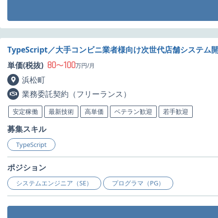
TypeScript／大手コンビニ業者様向け次世代店舗システ
80
100
単価(税抜)
〜
万円/月
浜松町
業務委託契約（フリーランス）
安定稼働
最新技術
高単価
ベテラン歓迎
若手歓迎
募集スキル
TypeScript
ポジション
システムエンジニア（SE）
プログラマ（PG）