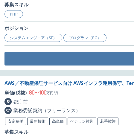
募集スキル
PHP
ポジション
システムエンジニア（SE）
プログラマ（PG）
AWS／不動産保証サービス向け AWSインフラ運用保守、Terr
80
100
単価(税抜)
〜
万円/月
都庁前
業務委託契約（フリーランス）
安定稼働
最新技術
高単価
ベテラン歓迎
若手歓迎
募集スキル