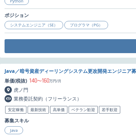
Python
ポジション
システムエンジニア（SE）
プログラマ（PG）
Java／暗号資産ディーリングシステム更改開発エンジニア
140
160
単価(税抜)
〜
万円/月
虎ノ門
業務委託契約（フリーランス）
安定稼働
最新技術
高単価
ベテラン歓迎
若手歓迎
募集スキル
Java