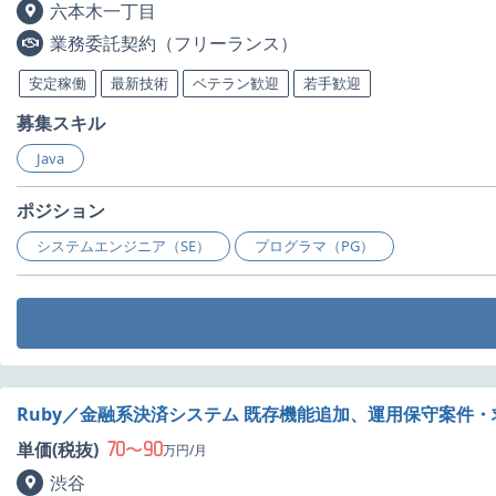
六本木一丁目
業務委託契約（フリーランス）
安定稼働
最新技術
ベテラン歓迎
若手歓迎
募集スキル
Java
ポジション
システムエンジニア（SE）
プログラマ（PG）
Ruby／金融系決済システム 既存機能追加、運用保守案件・
70
90
単価(税抜)
〜
万円/月
渋谷