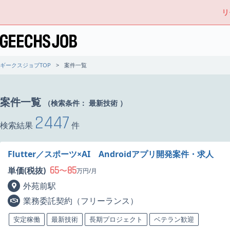
リ
ギークスジョブTOP
案件一覧
案件一覧
（検索条件：
最新技術
）
2447
検索結果
件
Flutter／スポーツ×AI Androidアプリ開発案件・求人
65
85
単価(税抜)
〜
万円/月
外苑前駅
業務委託契約（フリーランス）
安定稼働
最新技術
長期プロジェクト
ベテラン歓迎