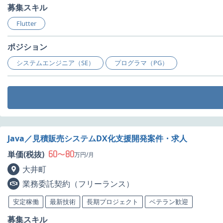
募集スキル
Flutter
ポジション
システムエンジニア（SE）
プログラマ（PG）
Java／見積販売システムDX化支援開発案件・求人
60
80
単価(税抜)
〜
万円/月
大井町
業務委託契約（フリーランス）
安定稼働
最新技術
長期プロジェクト
ベテラン歓迎
募集スキル