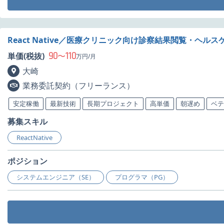
React Native／医療クリニック向け診察結果閲覧・ヘ
90
110
単価(税抜)
〜
万円/月
大崎
業務委託契約（フリーランス）
安定稼働
最新技術
長期プロジェクト
高単価
朝遅め
ベテ
募集スキル
ReactNative
ポジション
システムエンジニア（SE）
プログラマ（PG）