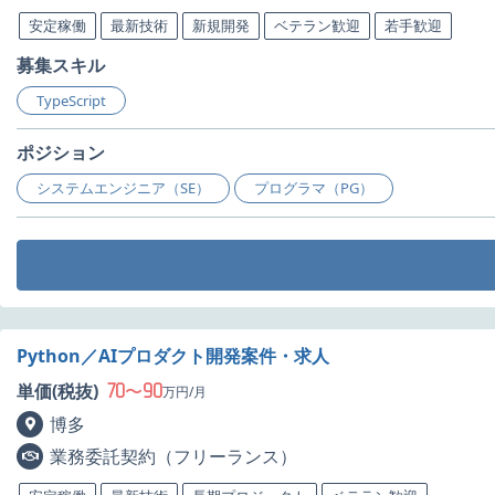
安定稼働
最新技術
新規開発
ベテラン歓迎
若手歓迎
募集スキル
TypeScript
ポジション
システムエンジニア（SE）
プログラマ（PG）
Python／AIプロダクト開発案件・求人
70
90
単価(税抜)
〜
万円/月
博多
業務委託契約（フリーランス）