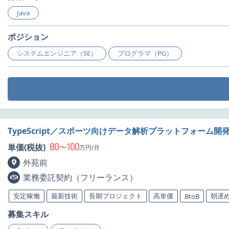
Java
ポジション
システムエンジニア（SE）
プログラマ（PG）
TypeScript／スポーツ向けデータ解析プラットフォーム開
80
100
単価(税抜)
〜
万円/月
外苑前
業務委託契約（フリーランス）
安定稼働
最新技術
長期プロジェクト
高単価
朝遅
BtoB
募集スキル