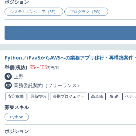
ポジション
システムエンジニア（SE）
プログラマ（PG）
Python／iPaaSからAWSへの業務アプリ移行・再構築案件
85
105
単価(税抜)
〜
万円/月
上野
業務委託契約（フリーランス）
安定稼働
最新技術
長期プロジェクト
高単価
ベテ
BtoB
募集スキル
Python
ポジション