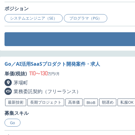
ポジション
システムエンジニア（SE）
プログラマ（PG）
Go／AI活用SaaSプロダクト開発案件・求人
110
130
単価(税抜)
〜
万円/月
茅場町
業務委託契約（フリーランス）
最新技術
長期プロジェクト
高単価
朝遅め
私服OK
BtoB
募集スキル
Go