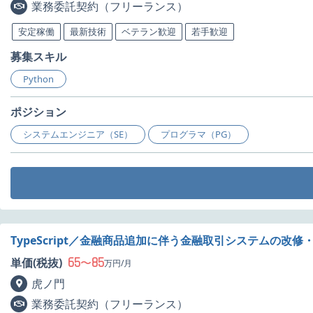
業務委託契約（フリーランス）
安定稼働
最新技術
ベテラン歓迎
若手歓迎
募集スキル
Python
ポジション
システムエンジニア（SE）
プログラマ（PG）
TypeScript／金融商品追加に伴う金融取引システムの改
65
85
単価(税抜)
〜
万円/月
虎ノ門
業務委託契約（フリーランス）