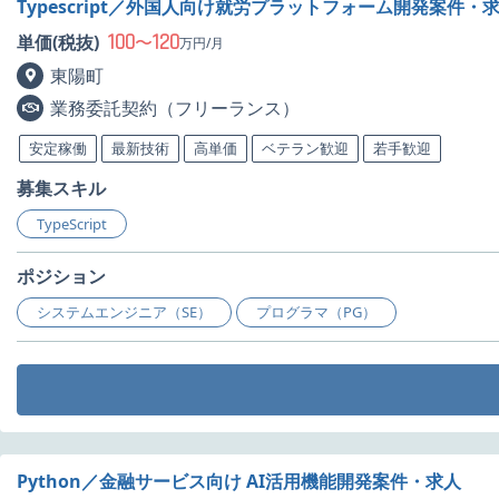
Typescript／外国人向け就労プラットフォーム開発案件・
100
120
単価(税抜)
〜
万円/月
東陽町
業務委託契約（フリーランス）
安定稼働
最新技術
高単価
ベテラン歓迎
若手歓迎
募集スキル
TypeScript
ポジション
システムエンジニア（SE）
プログラマ（PG）
Python／金融サービス向け AI活用機能開発案件・求人