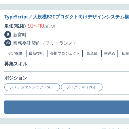
TypeScript／大規模B2Cプロダクト向けデザインシステ
90
110
単価(税抜)
〜
万円/月
新富町
業務委託契約（フリーランス）
安定稼働
最新技術
長期プロジェクト
高単価
朝遅め
私服
募集スキル
ポジション
システムエンジニア（SE）
プログラマ（PG）