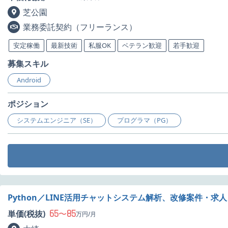
芝公園
業務委託契約（フリーランス）
安定稼働
最新技術
私服OK
ベテラン歓迎
若手歓迎
募集スキル
Android
ポジション
システムエンジニア（SE）
プログラマ（PG）
Python／LINE活用チャットシステム解析、改修案件・求人
65
85
単価(税抜)
〜
万円/月