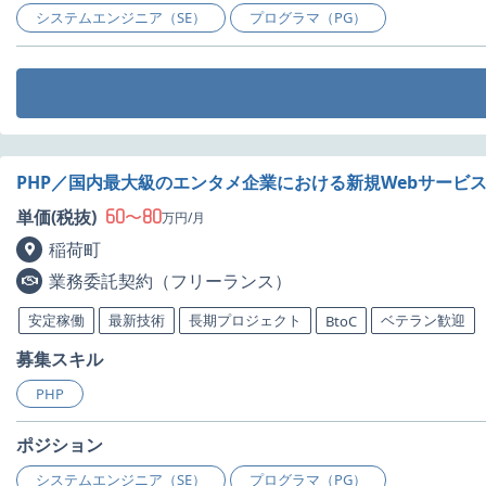
システムエンジニア（SE）
プログラマ（PG）
PHP／国内最大級のエンタメ企業における新規Webサービ
60
80
単価(税抜)
〜
万円/月
稲荷町
業務委託契約（フリーランス）
安定稼働
最新技術
長期プロジェクト
ベテラン歓迎
BtoC
募集スキル
PHP
ポジション
システムエンジニア（SE）
プログラマ（PG）