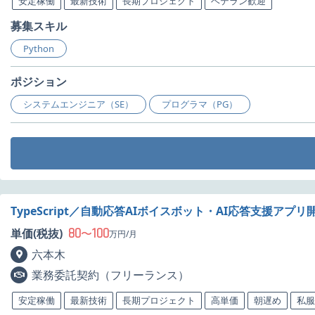
安定稼働
最新技術
長期プロジェクト
ベテラン歓迎
募集スキル
Python
ポジション
システムエンジニア（SE）
プログラマ（PG）
TypeScript／自動応答AIボイスボット・AI応答支援アプ
80
100
単価(税抜)
〜
万円/月
六本木
業務委託契約（フリーランス）
安定稼働
最新技術
長期プロジェクト
高単価
朝遅め
私服