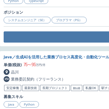
Python
TypeScript
ポジション
システムエンジニア（SE）
プログラマ（PG）
Java／生成AIを活用した業務プロセス高度化・自動化ツー
75
95
単価(税抜)
〜
万円/月
品川
業務委託契約（フリーランス）
安定稼働
最新技術
長期プロジェクト
私服OK
駅チ
BtoB
募集スキル
Java
Python