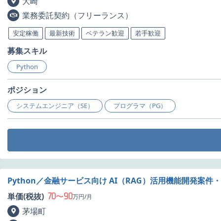
大崎
業務委託契約（フリーランス）
安定稼働
最新技術
ベテラン歓迎
若手歓迎
募集スキル
Python
ポジション
システムエンジニア（SE）
プログラマ（PG）
Python／金融サービス向け AI（RAG）活用機能開発案件
70
90
単価(税抜)
〜
万円/月
茅場町