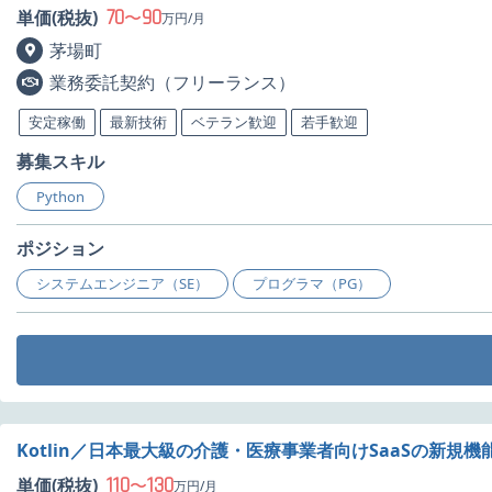
70
90
単価(税抜)
〜
万円/月
茅場町
業務委託契約（フリーランス）
安定稼働
最新技術
ベテラン歓迎
若手歓迎
募集スキル
Python
ポジション
システムエンジニア（SE）
プログラマ（PG）
Kotlin／日本最大級の介護・医療事業者向けSaaSの新規
110
130
単価(税抜)
〜
万円/月