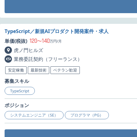
TypeScript／新規AIプロダクト開発案件・求人
120
140
単価(税抜)
〜
万円/月
虎ノ門ヒルズ
業務委託契約（フリーランス）
安定稼働
最新技術
ベテラン歓迎
募集スキル
TypeScript
ポジション
システムエンジニア（SE）
プログラマ（PG）