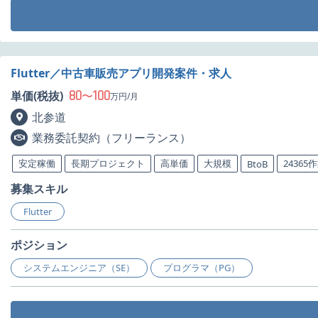
Flutter／中古車販売アプリ開発案件・求人
80
100
単価(税抜)
〜
万円/月
北参道
業務委託契約（フリーランス）
安定稼働
長期プロジェクト
高単価
大規模
24365
BtoB
募集スキル
Flutter
ポジション
システムエンジニア（SE）
プログラマ（PG）