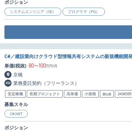
ポジション
システムエンジニア（SE）
プログラマ（PG）
C#／建設業向けクラウド型情報共有システムの新規機能開
80
100
単価(税抜)
〜
万円/月
京橋
業務委託契約（フリーランス）
安定稼働
長期プロジェクト
高単価
小規模
24365
BtoB
募集スキル
C#.NET
ポジション