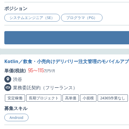
ポジション
システムエンジニア（SE）
プログラマ（PG）
Kotlin／飲食・小売向けデリバリー注文管理のモバイルア
95
115
単価(税抜)
〜
万円/月
渋谷
業務委託契約（フリーランス）
安定稼働
長期プロジェクト
高単価
小規模
24365作業なし
募集スキル
Android