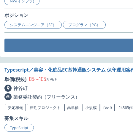
NW(インフラ)
ポジション
システムエンジニア（SE）
プログラマ（PG）
Typescript／美容・化粧品EC基幹通販システム 保守運用
85
105
単価(税抜)
〜
万円/月
神谷町
業務委託契約（フリーランス）
安定稼働
長期プロジェクト
高単価
小規模
24365
BtoB
募集スキル
TypeScript