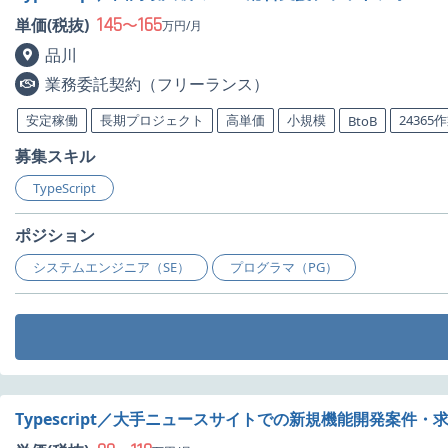
145
165
単価(税抜)
〜
万円/月
品川
業務委託契約（フリーランス）
安定稼働
長期プロジェクト
高単価
小規模
24365
BtoB
募集スキル
TypeScript
ポジション
システムエンジニア（SE）
プログラマ（PG）
Typescript／大手ニュースサイトでの新規機能開発案件・