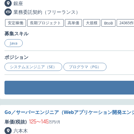
銀座
業務委託契約（フリーランス）
安定稼働
長期プロジェクト
高単価
大規模
24365
BtoB
募集スキル
Java
ポジション
システムエンジニア（SE）
プログラマ（PG）
Go／サーバーエンジニア（Webアプリケーション開発エン
125
145
単価(税抜)
〜
万円/月
六本木