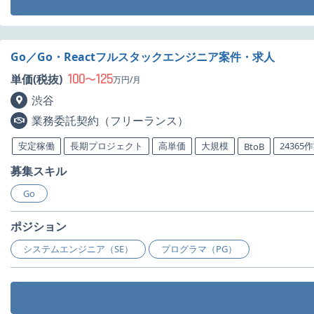
Go／Go・Reactフルスタックエンジニア案件・求人
100
125
単価(税抜)
〜
万円/月
渋谷
業務委託契約（フリーランス）
安定稼働
長期プロジェクト
高単価
大規模
24365
BtoB
募集スキル
Go
ポジション
システムエンジニア（SE）
プログラマ（PG）