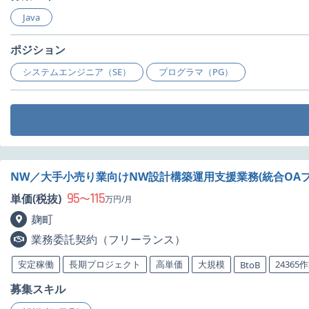
Java
ポジション
システムエンジニア（SE）
プログラマ（PG）
NW／大手小売り業向けNW設計構築運用支援業務(統合OA
95
115
単価(税抜)
〜
万円/月
麹町
業務委託契約（フリーランス）
安定稼働
長期プロジェクト
高単価
大規模
24365
BtoB
募集スキル