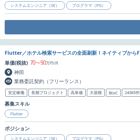
システムエンジニア（SE）
プログラマ（PG）
Flutter／ホテル検索サービスの全面刷新！ネイティブから
70
90
単価(税抜)
〜
万円/月
神田
業務委託契約（フリーランス）
安定稼働
長期プロジェクト
高単価
大規模
24365
BtoC
募集スキル
Flutter
ポジション
システムエンジニア（SE）
プログラマ（PG）