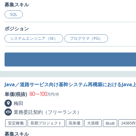
募集スキル
SQL
ポジション
システムエンジニア（SE）
プログラマ（PG）
Java／道路サービス向け基幹システム再構築におけるJav
80
100
単価(税抜)
〜
万円/月
梅田
業務委託契約（フリーランス）
安定稼働
長期プロジェクト
高単価
大規模
24365
BtoB
募集スキル