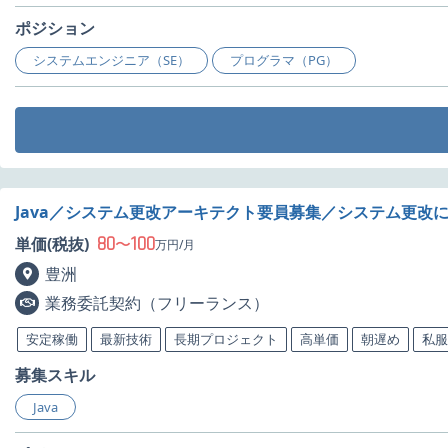
ポジション
システムエンジニア（SE）
プログラマ（PG）
Java／システム更改アーキテクト要員募集／システム更改
80
100
単価(税抜)
〜
万円/月
豊洲
業務委託契約（フリーランス）
安定稼働
最新技術
長期プロジェクト
高単価
朝遅め
私服
募集スキル
Java