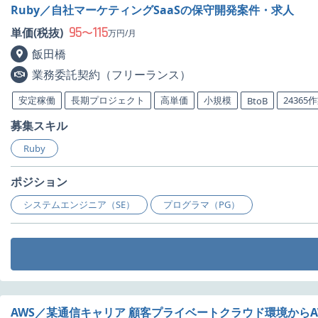
Ruby／自社マーケティングSaaSの保守開発案件・求人
95
115
単価(税抜)
〜
万円/月
飯田橋
業務委託契約（フリーランス）
安定稼働
長期プロジェクト
高単価
小規模
24365
BtoB
募集スキル
Ruby
ポジション
システムエンジニア（SE）
プログラマ（PG）
AWS／某通信キャリア 顧客プライベートクラウド環境から