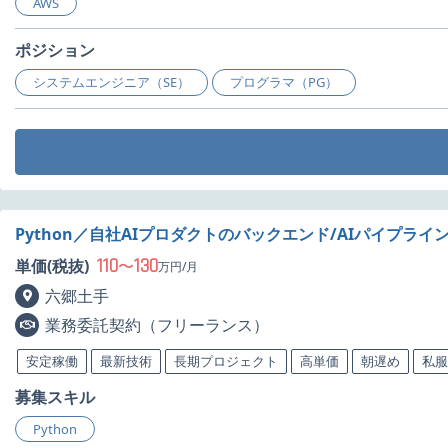
AWS
ポジション
システムエンジニア（SE）
プログラマ（PG）
Python／自社AIプロダクトのバックエンド/AIパイプラ
110
130
単価(税抜)
〜
万円/月
六郷土手
業務委託契約（フリーランス）
安定稼働
最新技術
長期プロジェクト
高単価
朝遅め
私服
募集スキル
Python