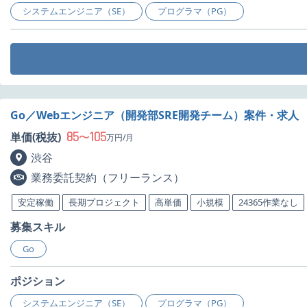
システムエンジニア（SE）
プログラマ（PG）
Go／Webエンジニア（開発部SRE開発チーム）案件・求人
85
105
単価(税抜)
〜
万円/月
渋谷
業務委託契約（フリーランス）
安定稼働
長期プロジェクト
高単価
小規模
24365作業なし
募集スキル
Go
ポジション
システムエンジニア（SE）
プログラマ（PG）