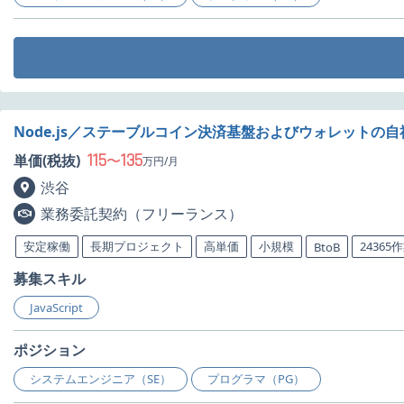
Node.js／ステーブルコイン決済基盤およびウォレットの
115
135
単価(税抜)
〜
万円/月
渋谷
業務委託契約（フリーランス）
安定稼働
長期プロジェクト
高単価
小規模
24365
BtoB
募集スキル
JavaScript
ポジション
システムエンジニア（SE）
プログラマ（PG）