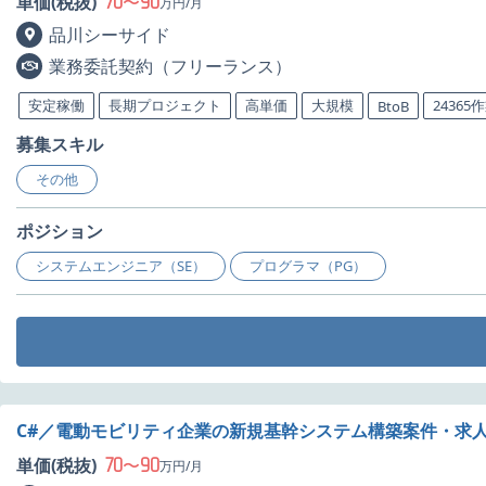
70
90
単価(税抜)
〜
万円/月
品川シーサイド
業務委託契約（フリーランス）
安定稼働
長期プロジェクト
高単価
大規模
24365
BtoB
募集スキル
その他
ポジション
システムエンジニア（SE）
プログラマ（PG）
C#／電動モビリティ企業の新規基幹システム構築案件・求
70
90
単価(税抜)
〜
万円/月