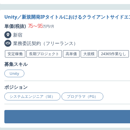
Unity／新規開発IPタイトルにおけるクライアントサイド
75
95
単価(税抜)
〜
万円/月
新宿
業務委託契約（フリーランス）
安定稼働
長期プロジェクト
高単価
大規模
24365作業なし
募集スキル
Unity
ポジション
システムエンジニア（SE）
プログラマ（PG）