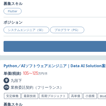
募集スキル
Flutter
ポジション
システムエンジニア（SE）
プログラマ（PG）
Python／AIソフトウェアエンジニア｜Data AI Solutio
105
125
単価(税抜)
〜
万円/月
九段下
業務委託契約（フリーランス）
安定稼働
最新技術
長期プロジェクト
高単価
小規模
Bto
募集スキル