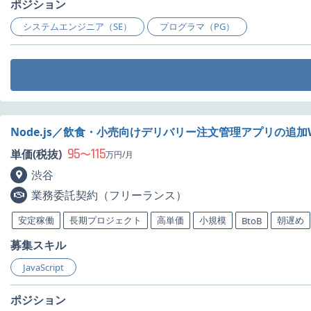
ポジション
システムエンジニア（SE）
プログラマ（PG）
Node.js／飲食・小売向けデリバリー注文管理アプリの追加
95
115
単価(税抜)
〜
万円/月
渋谷
業務委託契約（フリーランス）
安定稼働
長期プロジェクト
高単価
小規模
朝遅め
BtoB
募集スキル
JavaScript
ポジション