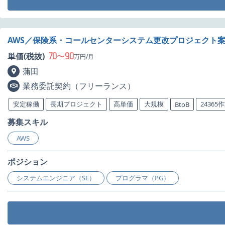
AWS／保険系・コールセンターシステム更改プロジェクト
70
90
単価(税抜)
〜
万円/月
蒲田
業務委託契約（フリーランス）
安定稼働
長期プロジェクト
高単価
大規模
24365
BtoB
募集スキル
AWS
ポジション
システムエンジニア（SE）
プログラマ（PG）