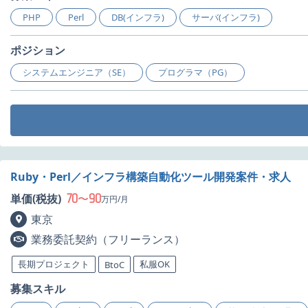
PHP
Perl
DB(インフラ)
サーバ(インフラ)
ポジション
システムエンジニア（SE）
プログラマ（PG）
Ruby・Perl／インフラ構築自動化ツール開発案件・求人
70
90
単価(税抜)
〜
万円/月
東京
業務委託契約（フリーランス）
長期プロジェクト
私服OK
BtoC
募集スキル