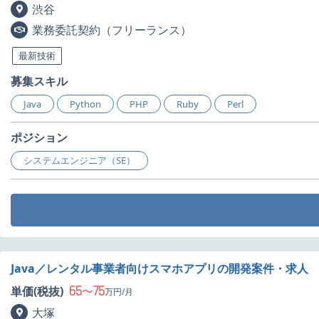
渋谷
業務委託契約（フリーランス）
最新技術
募集スキル
Java
Python
PHP
Ruby
Perl
ポジション
システムエンジニア（SE）
Java／レンタル事業者向けスマホアプリの開発案件・求人
65
75
単価(税抜)
〜
万円/月
大塚