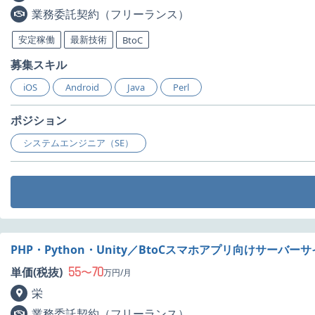
業務委託契約（フリーランス）
安定稼働
最新技術
BtoC
募集スキル
iOS
Android
Java
Perl
ポジション
システムエンジニア（SE）
PHP・Python・Unity／BtoCスマホアプリ向けサーバ
55
70
単価(税抜)
〜
万円/月
栄
業務委託契約（フリーランス）