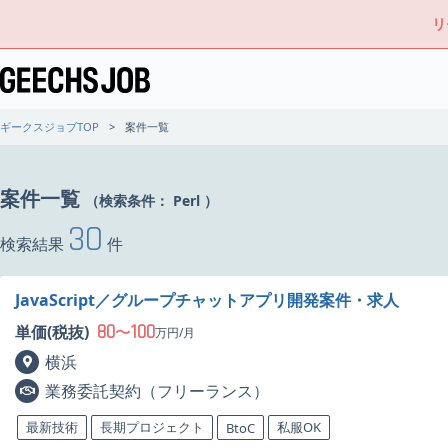
リ
ギークスジョブTOP
案件一覧
案件一覧
（検索条件：
Perl
）
30
検索結果
件
JavaScript／グループチャットアプリ開発案件・求人
80
100
単価(税抜)
〜
万円/月
横浜
業務委託契約（フリーランス）
最新技術
長期プロジェクト
私服OK
BtoC