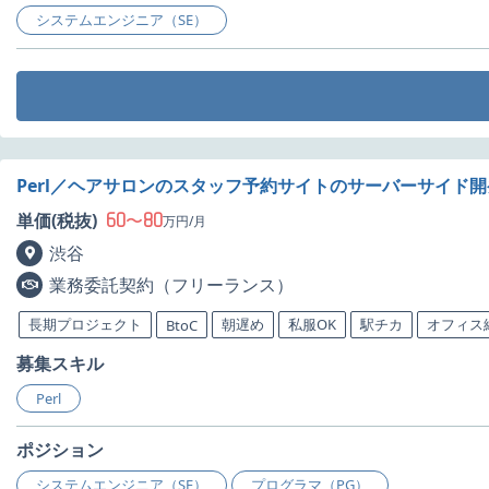
システムエンジニア（SE）
Perl／ヘアサロンのスタッフ予約サイトのサーバーサイド
60
80
単価(税抜)
〜
万円/月
渋谷
業務委託契約（フリーランス）
長期プロジェクト
朝遅め
私服OK
駅チカ
オフィス
BtoC
募集スキル
Perl
ポジション
システムエンジニア（SE）
プログラマ（PG）