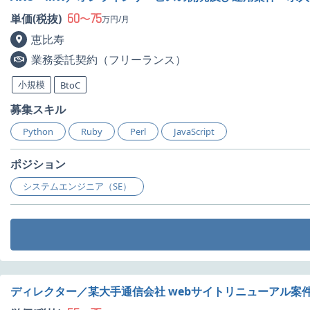
60
75
単価(税抜)
〜
万円/月
恵比寿
業務委託契約（フリーランス）
小規模
BtoC
募集スキル
Python
Ruby
Perl
JavaScript
ポジション
システムエンジニア（SE）
ディレクター／某大手通信会社 webサイトリニューアル案