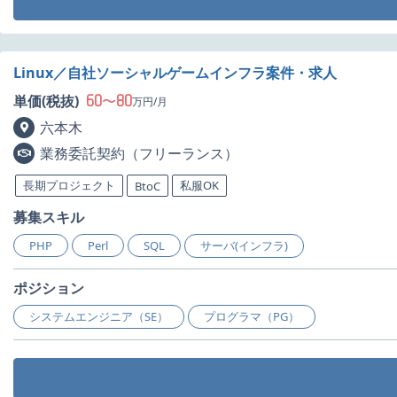
Linux／自社ソーシャルゲームインフラ案件・求人
60
80
単価(税抜)
〜
万円/月
六本木
業務委託契約（フリーランス）
長期プロジェクト
私服OK
BtoC
募集スキル
PHP
Perl
SQL
サーバ(インフラ)
ポジション
システムエンジニア（SE）
プログラマ（PG）