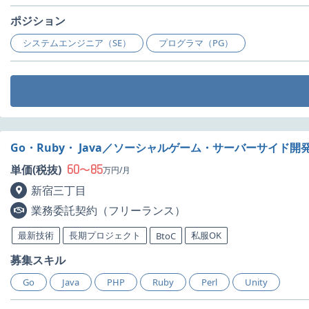
ポジション
システムエンジニア（SE）
プログラマ（PG）
Go・Ruby・ Java／ソーシャルゲーム・サーバーサイ
60
85
単価(税抜)
〜
万円/月
新宿三丁目
業務委託契約（フリーランス）
最新技術
長期プロジェクト
私服OK
BtoC
募集スキル
Go
Java
PHP
Ruby
Perl
Unity