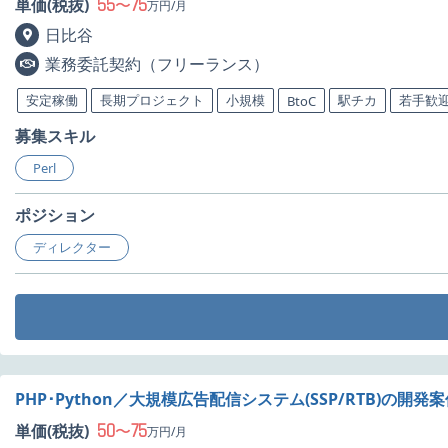
55
75
単価(税抜)
〜
万円/月
日比谷
業務委託契約（フリーランス）
安定稼働
長期プロジェクト
小規模
駅チカ
若手歓
BtoC
募集スキル
Perl
ポジション
ディレクター
PHP･Python／大規模広告配信システム(SSP/RTB)の開発
50
75
単価(税抜)
〜
万円/月