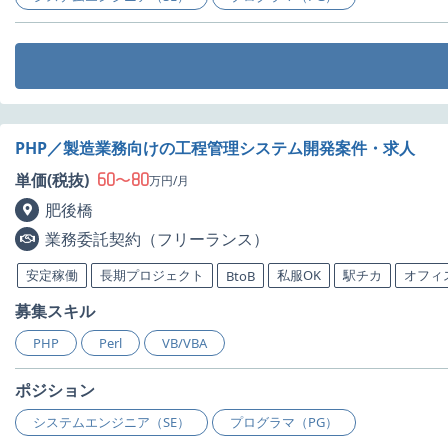
PHP／製造業務向けの工程管理システム開発案件・求人
60
80
単価(税抜)
〜
万円/月
肥後橋
業務委託契約（フリーランス）
安定稼働
長期プロジェクト
私服OK
駅チカ
オフィ
BtoB
募集スキル
PHP
Perl
VB/VBA
ポジション
システムエンジニア（SE）
プログラマ（PG）