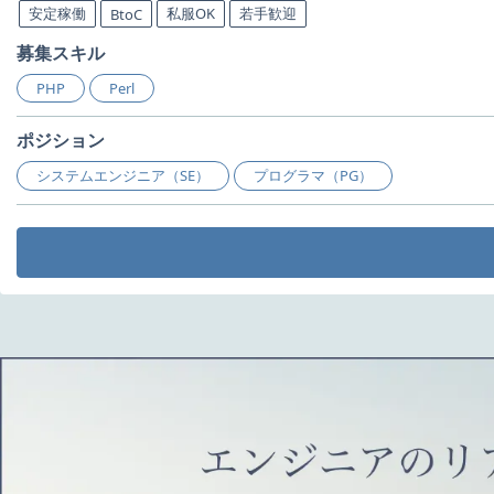
安定稼働
私服OK
若手歓迎
BtoC
募集スキル
PHP
Perl
ポジション
システムエンジニア（SE）
プログラマ（PG）