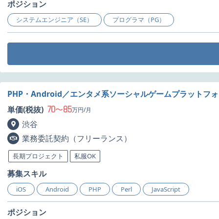
ポジション
システムエンジニア（SE）
プログラマ（PG）
PHP・Android／エンタメ系ソーシャルゲームプラット
70
85
単価(税抜)
〜
万円/月
渋谷
業務委託契約（フリーランス）
長期プロジェクト
私服OK
募集スキル
iOS
Android
PHP
Perl
JavaScript
ポジション