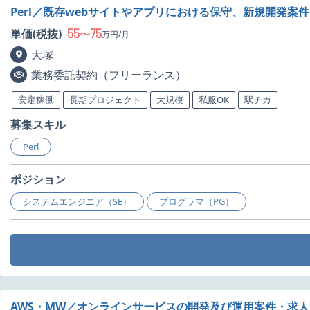
Perl／既存webサイトやアプリにおける保守、新規開発案
55
75
単価(税抜)
〜
万円/月
大塚
業務委託契約（フリーランス）
安定稼働
長期プロジェクト
大規模
私服OK
駅チカ
募集スキル
Perl
ポジション
システムエンジニア（SE）
プログラマ（PG）
AWS・MW／オンラインサービスの開発及び運用案件・求人