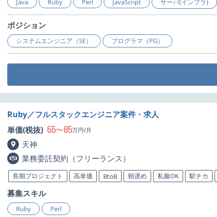
Java
Ruby
Perl
JavaScript
サーバ(インフラ)
ポジション
システムエンジニア（SE）
プログラマ（PG）
Ruby／フルスタックエンジニア案件・求人
65
85
単価(税抜)
〜
万円/月
天神
業務委託契約（フリーランス）
長期プロジェクト
高単価
朝遅め
私服OK
駅チカ
BtoB
募集スキル
Ruby
Perl