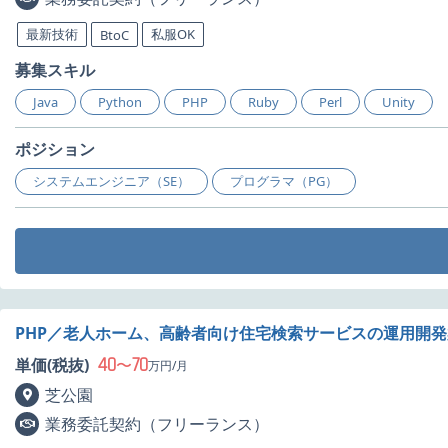
最新技術
私服OK
BtoC
募集スキル
Java
Python
PHP
Ruby
Perl
Unity
ポジション
システムエンジニア（SE）
プログラマ（PG）
PHP／老人ホーム、高齢者向け住宅検索サービスの運用開
40
70
単価(税抜)
〜
万円/月
芝公園
業務委託契約（フリーランス）