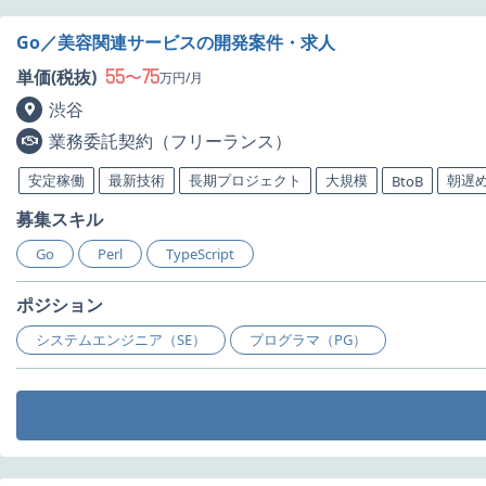
Go／美容関連サービスの開発案件・求人
55
75
単価(税抜)
〜
万円/月
渋谷
業務委託契約（フリーランス）
安定稼働
最新技術
長期プロジェクト
大規模
朝遅
BtoB
募集スキル
Go
Perl
TypeScript
ポジション
システムエンジニア（SE）
プログラマ（PG）