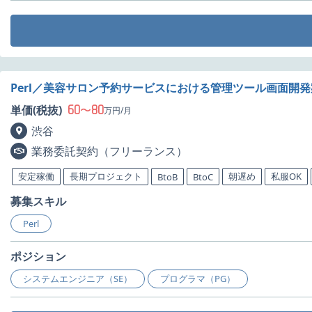
Perl／美容サロン予約サービスにおける管理ツール画面開
60
80
単価(税抜)
〜
万円/月
渋谷
業務委託契約（フリーランス）
安定稼働
長期プロジェクト
朝遅め
私服OK
BtoB
BtoC
募集スキル
Perl
ポジション
システムエンジニア（SE）
プログラマ（PG）