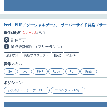
Perl・PHP／ソーシャルゲーム・サーバーサイド開発（サ
55
80
単価(税抜)
〜
万円/月
新宿三丁目
業務委託契約（フリーランス）
最新技術
長期プロジェクト
私服OK
BtoC
募集スキル
Go
Java
PHP
Ruby
Perl
Unity
ポジション
システムエンジニア（SE）
プログラマ（PG）