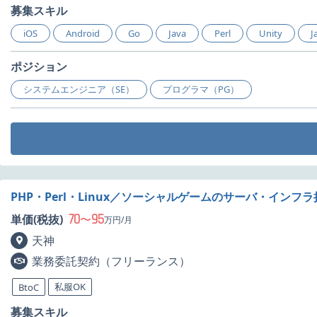
募集スキル
iOS
Android
Go
Java
Perl
Unity
J
ポジション
システムエンジニア（SE）
プログラマ（PG）
PHP・Perl・Linux／ソーシャルゲームのサーバ・インフ
70
95
単価(税抜)
〜
万円/月
天神
業務委託契約（フリーランス）
私服OK
BtoC
募集スキル