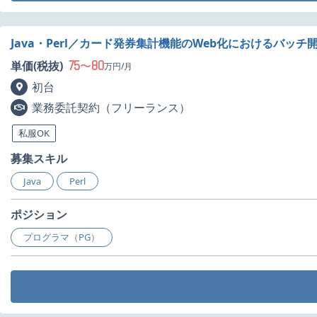
Java・Perl／カード発券集計機能のWeb化におけるバッ
75
80
単価(税抜)
〜
万円/月
初台
業務委託契約（フリーランス）
私服OK
募集スキル
Java
Perl
ポジション
プログラマ（PG）