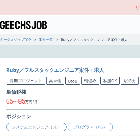
リ
ギークスジョブTOP
案件一覧
Ruby／フルスタックエンジニア案件・求人
Ruby／フルスタックエンジニア案件・求人
長期プロジェクト
高単価
朝遅め
私服OK
駅チカ
BtoB
単価税抜
65
85
〜
万円/月
ポジション
システムエンジニア（SE）
プログラマ（PG）