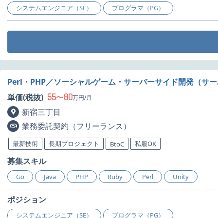
システムエンジニア（SE）
プログラマ（PG）
Perl・PHP／ソーシャルゲーム・サーバーサイド開発（サ
55
80
単価(税抜)
〜
万円/月
新宿三丁目
業務委託契約（フリーランス）
最新技術
長期プロジェクト
私服OK
BtoC
募集スキル
Go
Java
PHP
Ruby
Perl
Unity
ポジション
システムエンジニア（SE）
プログラマ（PG）