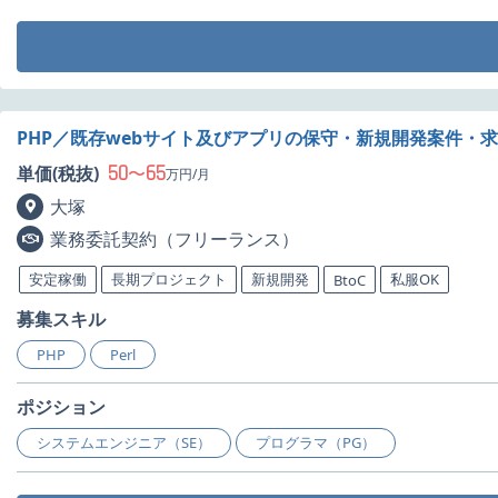
PHP／既存webサイト及びアプリの保守・新規開発案件・
50
65
単価(税抜)
〜
万円/月
大塚
業務委託契約（フリーランス）
安定稼働
長期プロジェクト
新規開発
私服OK
BtoC
募集スキル
PHP
Perl
ポジション
システムエンジニア（SE）
プログラマ（PG）