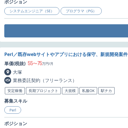
ポジション
システムエンジニア（SE）
プログラマ（PG）
Perl／既存webサイトやアプリにおける保守、新規開発案
55
75
単価(税抜)
〜
万円/月
大塚
業務委託契約（フリーランス）
安定稼働
長期プロジェクト
大規模
私服OK
駅チカ
募集スキル
Perl
ポジション