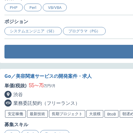
PHP
Perl
VB/VBA
ポジション
システムエンジニア（SE）
プログラマ（PG）
Go／美容関連サービスの開発案件・求人
55
75
単価(税抜)
〜
万円/月
渋谷
業務委託契約（フリーランス）
安定稼働
最新技術
長期プロジェクト
大規模
朝遅
BtoB
募集スキル