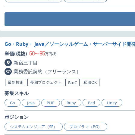
Go・Ruby・ Java／ソーシャルゲーム・サーバーサイ
60
85
単価(税抜)
〜
万円/月
新宿三丁目
業務委託契約（フリーランス）
最新技術
長期プロジェクト
私服OK
BtoC
募集スキル
Go
Java
PHP
Ruby
Perl
Unity
ポジション
システムエンジニア（SE）
プログラマ（PG）