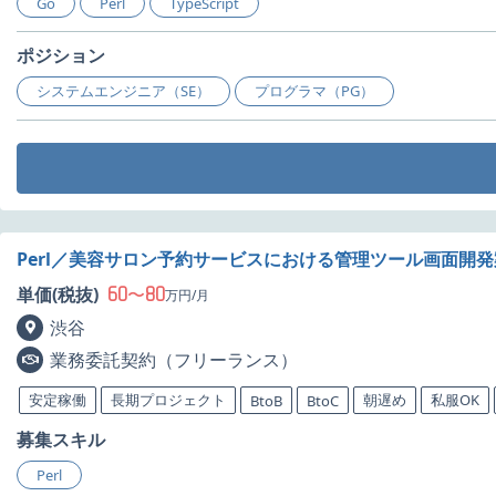
Go
Perl
TypeScript
ポジション
システムエンジニア（SE）
プログラマ（PG）
Perl／美容サロン予約サービスにおける管理ツール画面開
60
80
単価(税抜)
〜
万円/月
渋谷
業務委託契約（フリーランス）
安定稼働
長期プロジェクト
朝遅め
私服OK
BtoB
BtoC
募集スキル
Perl