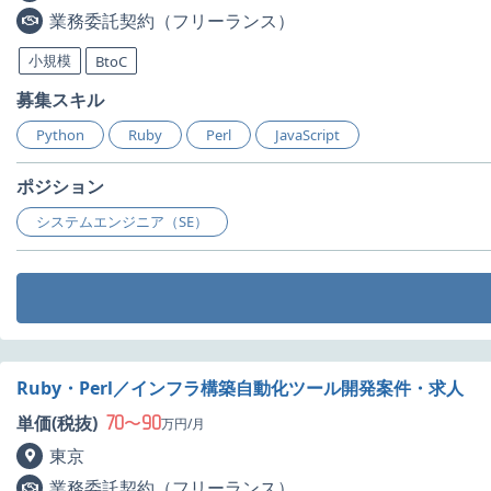
業務委託契約（フリーランス）
小規模
BtoC
募集スキル
Python
Ruby
Perl
JavaScript
ポジション
システムエンジニア（SE）
Ruby・Perl／インフラ構築自動化ツール開発案件・求人
70
90
単価(税抜)
〜
万円/月
東京
業務委託契約（フリーランス）