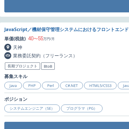
JavaScript／機材保守管理システムにおけるフロントエン
40
55
単価(税抜)
〜
万円/月
天神
業務委託契約（フリーランス）
長期プロジェクト
BtoB
募集スキル
Java
PHP
Perl
C#.NET
HTML5/CSS3
Jav
ポジション
システムエンジニア（SE）
プログラマ（PG）