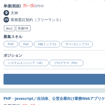
70
95
単価(税抜)
〜
万円/月
天神
業務委託契約（フリーランス）
私服OK
BtoC
募集スキル
PHP
Perl
DB(インフラ)
サーバ(インフラ)
ポジション
システムエンジニア（SE）
プログラマ（PG）
PHP・javascript／自治体、公営企業向け業務Webア