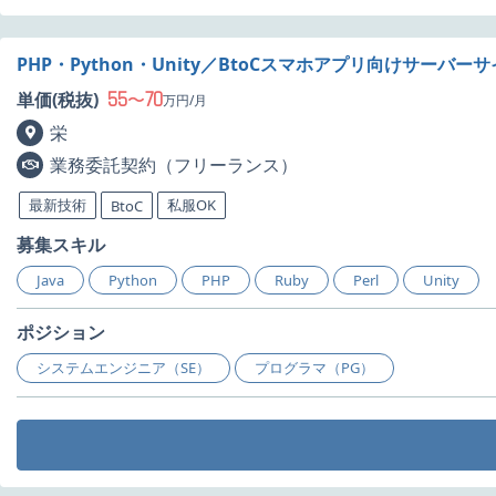
PHP・Python・Unity／BtoCスマホアプリ向けサーバ
55
70
単価(税抜)
〜
万円/月
栄
業務委託契約（フリーランス）
最新技術
私服OK
BtoC
募集スキル
Java
Python
PHP
Ruby
Perl
Unity
ポジション
システムエンジニア（SE）
プログラマ（PG）