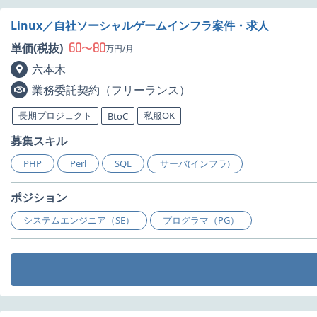
Linux／自社ソーシャルゲームインフラ案件・求人
60
80
単価(税抜)
〜
万円/月
六本木
業務委託契約（フリーランス）
長期プロジェクト
私服OK
BtoC
募集スキル
PHP
Perl
SQL
サーバ(インフラ)
ポジション
システムエンジニア（SE）
プログラマ（PG）