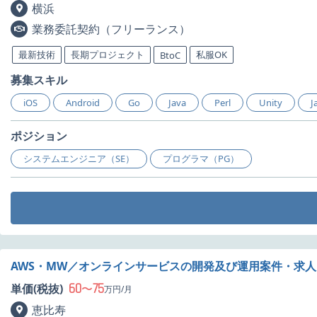
横浜
業務委託契約（フリーランス）
最新技術
長期プロジェクト
私服OK
BtoC
募集スキル
iOS
Android
Go
Java
Perl
Unity
J
ポジション
システムエンジニア（SE）
プログラマ（PG）
AWS・MW／オンラインサービスの開発及び運用案件・求人
60
75
単価(税抜)
〜
万円/月
恵比寿