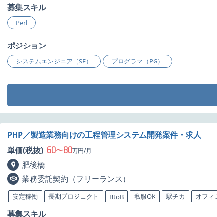
募集スキル
Perl
ポジション
システムエンジニア（SE）
プログラマ（PG）
PHP／製造業務向けの工程管理システム開発案件・求人
60
80
単価(税抜)
〜
万円/月
肥後橋
業務委託契約（フリーランス）
安定稼働
長期プロジェクト
私服OK
駅チカ
オフィ
BtoB
募集スキル