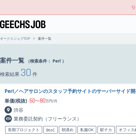
リ
ギークスジョブTOP
案件一覧
案件一覧
（検索条件：
Perl
）
30
検索結果
件
Perl／ヘアサロンのスタッフ予約サイトのサーバーサイド
60
80
単価(税抜)
〜
万円/月
渋谷
業務委託契約（フリーランス）
長期プロジェクト
朝遅め
私服OK
駅チカ
オフィス
BtoC