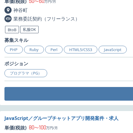
50
60
単価(税抜)
〜
万円/月
神谷町
業務委託契約（フリーランス）
私服OK
BtoB
募集スキル
PHP
Ruby
Perl
HTML5/CSS3
JavaScript
ポジション
プログラマ（PG）
JavaScript／グループチャットアプリ開発案件・求人
80
100
単価(税抜)
〜
万円/月