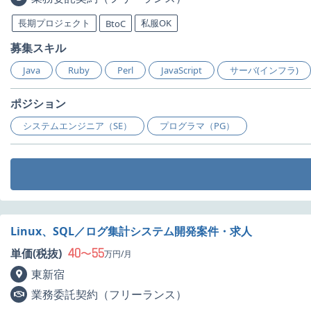
長期プロジェクト
私服OK
BtoC
募集スキル
Java
Ruby
Perl
JavaScript
サーバ(インフラ)
ポジション
システムエンジニア（SE）
プログラマ（PG）
Linux、SQL／ログ集計システム開発案件・求人
40
55
単価(税抜)
〜
万円/月
東新宿
業務委託契約（フリーランス）