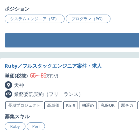
ポジション
システムエンジニア（SE）
プログラマ（PG）
Ruby／フルスタックエンジニア案件・求人
65
85
単価(税抜)
〜
万円/月
天神
業務委託契約（フリーランス）
長期プロジェクト
高単価
朝遅め
私服OK
駅チカ
BtoB
募集スキル
Ruby
Perl