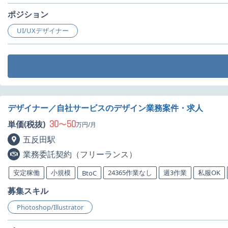
ポジション
UI/UXデザイナー
デザイナー／自社サービスのデザイン業務案件・求人
30
50
単価(税抜)
〜
万円/月
五反田駅
業務委託契約（フリーランス）
安定稼働
小規模
24365作業なし
週3作業
私服OK
BtoC
募集スキル
Photoshop/Illustrator