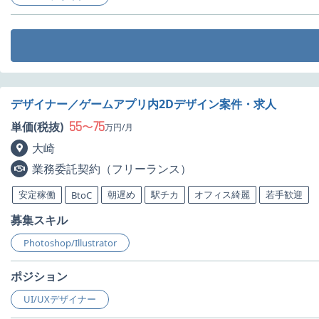
デザイナー／ゲームアプリ内2Dデザイン案件・求人
55
75
単価(税抜)
〜
万円/月
大崎
業務委託契約（フリーランス）
安定稼働
朝遅め
駅チカ
オフィス綺麗
若手歓迎
BtoC
募集スキル
Photoshop/Illustrator
ポジション
UI/UXデザイナー