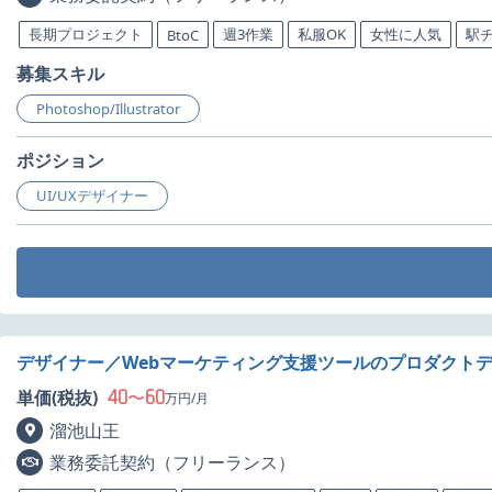
長期プロジェクト
週3作業
私服OK
女性に人気
駅
BtoC
募集スキル
Photoshop/Illustrator
ポジション
UI/UXデザイナー
デザイナー／Webマーケティング支援ツールのプロダクト
40
60
単価(税抜)
〜
万円/月
溜池山王
業務委託契約（フリーランス）