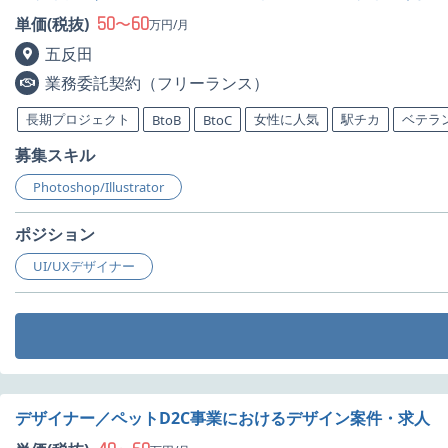
50
60
単価(税抜)
〜
万円/月
五反田
業務委託契約（フリーランス）
長期プロジェクト
女性に人気
駅チカ
ベテラ
BtoB
BtoC
募集スキル
Photoshop/Illustrator
ポジション
UI/UXデザイナー
デザイナー／ペットD2C事業におけるデザイン案件・求人