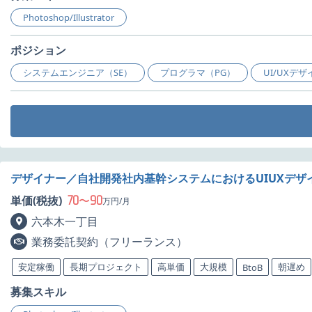
Photoshop/Illustrator
ポジション
システムエンジニア（SE）
プログラマ（PG）
UI/UXデ
デザイナー／自社開発社内基幹システムにおけるUIUXデザ
70
90
単価(税抜)
〜
万円/月
六本木一丁目
業務委託契約（フリーランス）
安定稼働
長期プロジェクト
高単価
大規模
朝遅め
BtoB
募集スキル