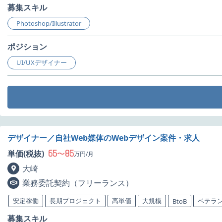
募集スキル
Photoshop/Illustrator
ポジション
UI/UXデザイナー
デザイナー／自社Web媒体のWebデザイン案件・求人
65
85
単価(税抜)
〜
万円/月
大崎
業務委託契約（フリーランス）
安定稼働
長期プロジェクト
高単価
大規模
ベテラ
BtoB
募集スキル