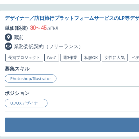
デザイナー／訪日旅行プラットフォームサービスのLP等デ
30
45
単価(税抜)
〜
万円/月
蔵前
業務委託契約（フリーランス）
長期プロジェクト
週3作業
私服OK
女性に人気
ベ
BtoC
募集スキル
Photoshop/Illustrator
ポジション
UI/UXデザイナー