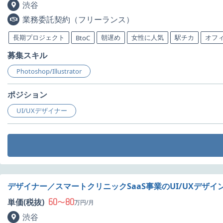
渋谷
業務委託契約（フリーランス）
長期プロジェクト
朝遅め
女性に人気
駅チカ
オフ
BtoC
募集スキル
Photoshop/Illustrator
ポジション
UI/UXデザイナー
デザイナー／スマートクリニックSaaS事業のUI/UXデザイ
60
80
単価(税抜)
〜
万円/月
渋谷