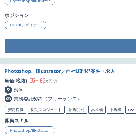
Photoshop/Illustrator
ポジション
UI/UXデザイナー
Photoshop、Illustrator／自社UI開発案件・求人
65
85
単価(税抜)
〜
万円/月
渋谷
業務委託契約（フリーランス）
安定稼働
長期プロジェクト
新規開発
高単価
小規模
Bto
募集スキル
Photoshop/Illustrator