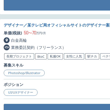
デザイナー／某テレビ局オフィシャルサイトのデザイナー案
50
70
単価(税抜)
〜
万円/月
白金高輪
業務委託契約（フリーランス）
長期プロジェクト
私服OK
女性に人気
駅チカ
ベテ
BtoC
募集スキル
Photoshop/Illustrator
ポジション
UI/UXデザイナー