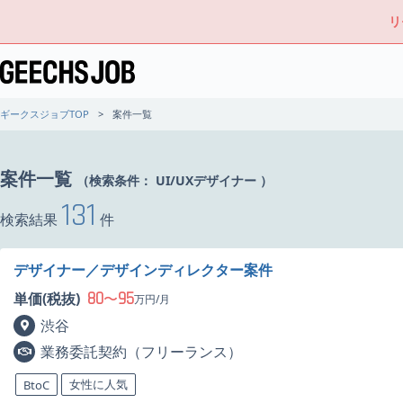
リ
ギークスジョブTOP
案件一覧
案件一覧
（検索条件：
UI/UXデザイナー
）
131
検索結果
件
デザイナー／デザインディレクター案件
80
95
単価(税抜)
〜
万円/月
渋谷
業務委託契約（フリーランス）
女性に人気
BtoC