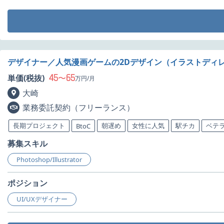
デザイナー／人気漫画ゲームの2Dデザイン（イラストディレ
45
65
単価(税抜)
〜
万円/月
大崎
業務委託契約（フリーランス）
長期プロジェクト
朝遅め
女性に人気
駅チカ
ベテ
BtoC
募集スキル
Photoshop/Illustrator
ポジション
UI/UXデザイナー