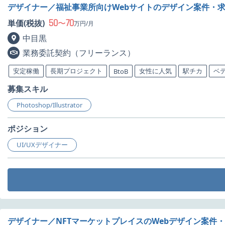
デザイナー／福祉事業所向けWebサイトのデザイン案件・
50
70
単価(税抜)
〜
万円/月
中目黒
業務委託契約（フリーランス）
安定稼働
長期プロジェクト
女性に人気
駅チカ
ベ
BtoB
募集スキル
Photoshop/Illustrator
ポジション
UI/UXデザイナー
デザイナー／NFTマーケットプレイスのWebデザイン案件