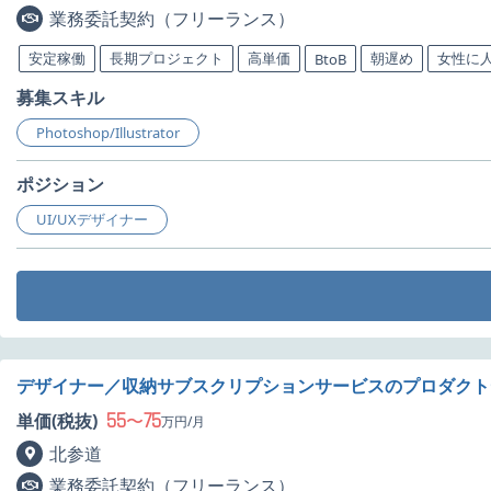
業務委託契約（フリーランス）
安定稼働
長期プロジェクト
高単価
朝遅め
女性に
BtoB
募集スキル
Photoshop/Illustrator
ポジション
UI/UXデザイナー
デザイナー／収納サブスクリプションサービスのプロダクト
55
75
単価(税抜)
〜
万円/月
北参道
業務委託契約（フリーランス）