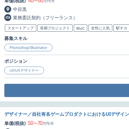
40
60
単価(税抜)
〜
万円/月
中目黒
業務委託契約（フリーランス）
スタートアップ
長期プロジェクト
女性に人気
駅チカ
BtoC
募集スキル
Photoshop/Illustrator
ポジション
UI/UXデザイナー
デザイナー／自社有名ゲームプロダクトにおけるUIデザイ
50
70
単価(税抜)
〜
万円/月