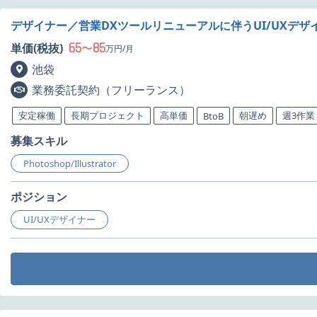
デザイナー／営業DXツールリニューアルに伴うUI/UXデザ
65
85
単価(税抜)
〜
万円/月
池袋
業務委託契約（フリーランス）
安定稼働
長期プロジェクト
高単価
朝遅め
週3作業
BtoB
募集スキル
Photoshop/Illustrator
ポジション
UI/UXデザイナー