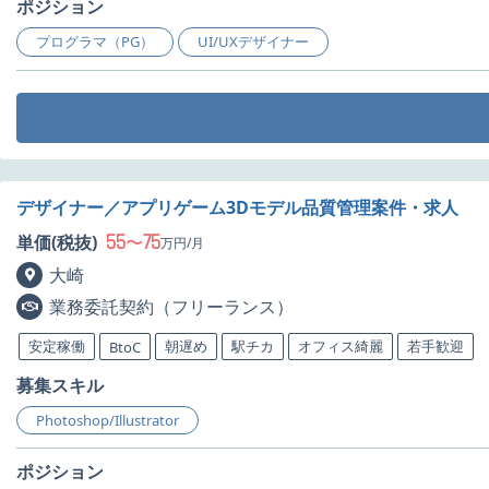
ポジション
プログラマ（PG）
UI/UXデザイナー
デザイナー／アプリゲーム3Dモデル品質管理案件・求人
55
75
単価(税抜)
〜
万円/月
大崎
業務委託契約（フリーランス）
安定稼働
朝遅め
駅チカ
オフィス綺麗
若手歓迎
BtoC
募集スキル
Photoshop/Illustrator
ポジション