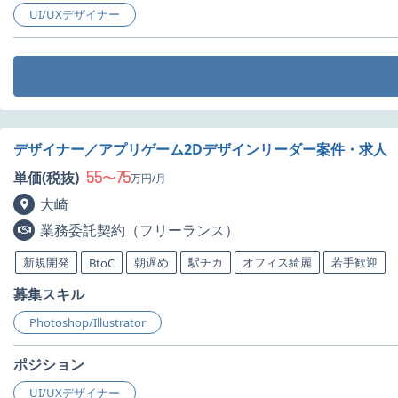
UI/UXデザイナー
デザイナー／アプリゲーム2Dデザインリーダー案件・求人
55
75
単価(税抜)
〜
万円/月
大崎
業務委託契約（フリーランス）
新規開発
朝遅め
駅チカ
オフィス綺麗
若手歓迎
BtoC
募集スキル
Photoshop/Illustrator
ポジション
UI/UXデザイナー