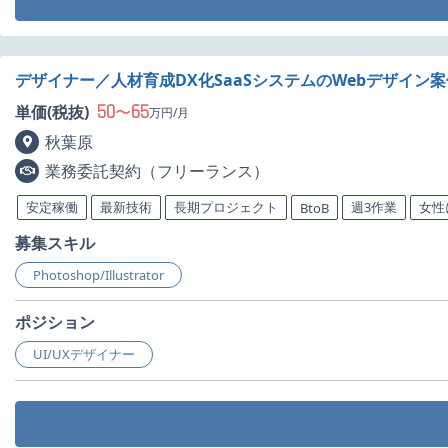
デザイナー／人材育成DX化SaaSシステムのWebデザイン
50
65
単価(税抜)
〜
万円/月
秋葉原
業務委託契約（フリーランス）
安定稼働
最新技術
長期プロジェクト
週3作業
女性
BtoB
募集スキル
Photoshop/Illustrator
ポジション
UI/UXデザイナー