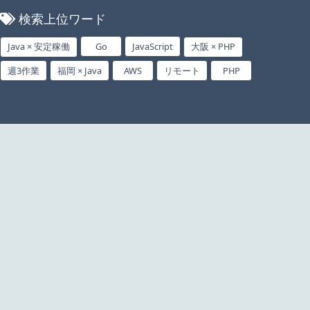
検索上位ワード
Java × 安定稼働
Go
JavaScript
大阪 × PHP
週3作業
福岡 × Java
AWS
リモート
PHP