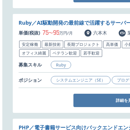
Ruby／AI駆動開発の最前線で活躍するサーバ
75
95
単価(税抜)
〜
六本木
万円/月
安定稼働
最新技術
長期プロジェクト
高単価
小
オフィス綺麗
ベテラン歓迎
若手歓迎
募集スキル
Ruby
ポジション
システムエンジニア（SE）
プログ
詳細を
PHP／電子書籍サービス向けバックエンドエン