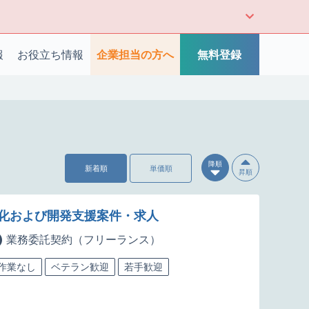
報
お役立ち情報
企業担当の方へ
無料登録
降順
新着順
単価順
昇順
強化および開発支援案件・求人
業務委託契約（フリーランス）
5作業なし
ベテラン歓迎
若手歓迎