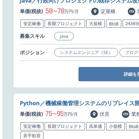
Java／行政向けプロジェクトの既存システム
58
78
単価(税抜)
〜
淀屋橋
万円/月
安定稼働
長期プロジェクト
大規模
2436
BtoB
募集スキル
Java
ポジション
システムエンジニア（SE）
プログ
詳細を
Python／機械稼働管理システムのリプレイス
75
95
単価(税抜)
〜
伏見
業
万円/月
安定稼働
長期プロジェクト
高単価
小規模
BtoB
若手歓迎