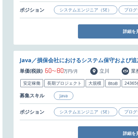
ポジション
システムエンジニア（SE）
プログ
詳細を
Java／損保会社におけるシステム保守および
60
80
単価(税抜)
〜
立川
業
万円/月
安定稼働
長期プロジェクト
大規模
2436
BtoB
募集スキル
Java
ポジション
システムエンジニア（SE）
プログ
詳細を