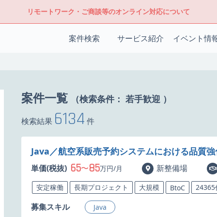
リモートワーク・ご商談等のオンライン対応について
案件検索
サービス紹介
イベント情
案件一覧
（検索条件：
若手歓迎
）
6134
検索結果
件
Java／航空系販売予約システムにおける品質
65
85
単価(税抜)
〜
新整備場
万円/月
安定稼働
長期プロジェクト
大規模
2436
BtoC
募集スキル
Java