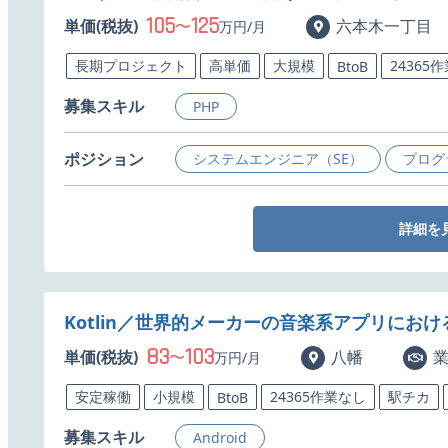
105
125
単価(税抜)
〜
六本木一丁目
万円/月
長期プロジェクト
高単価
大規模
24365
BtoB
募集スキル
PHP
ポジション
システムエンジニア（SE）
プログ
詳細を
Kotlin／世界的メーカーの音楽系アプリにおける
83
103
単価(税抜)
〜
八幡
万円/月
安定稼働
小規模
24365作業なし
駅チカ
BtoB
募集スキル
Android