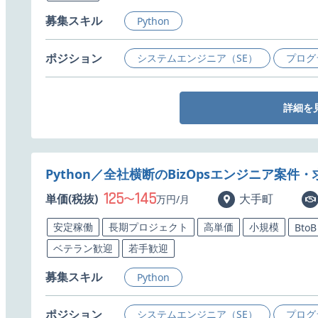
募集スキル
Python
ポジション
システムエンジニア（SE）
プログ
詳細を
Python／全社横断のBizOpsエンジニア案件・
125
145
単価(税抜)
〜
大手町
万円/月
安定稼働
長期プロジェクト
高単価
小規模
BtoB
ベテラン歓迎
若手歓迎
募集スキル
Python
ポジション
システムエンジニア（SE）
プログ