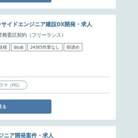
ーサイドエンジニア建設DX開発・求人
業務委託契約（フリーランス）
規模
24365作業なし
朝遅め
BtoB
ラマ（PG）
見る
ジニア開発案件・求人