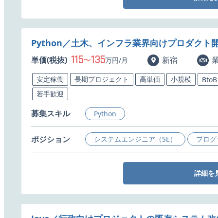
Python／土木、インフラ業界向けプロダクト
115
135
単価(税抜)
〜
新宿
万円/月
安定稼働
長期プロジェクト
高単価
小規模
BtoB
若手歓迎
募集スキル
Python
ポジション
システムエンジニア（SE）
プログ
詳細を