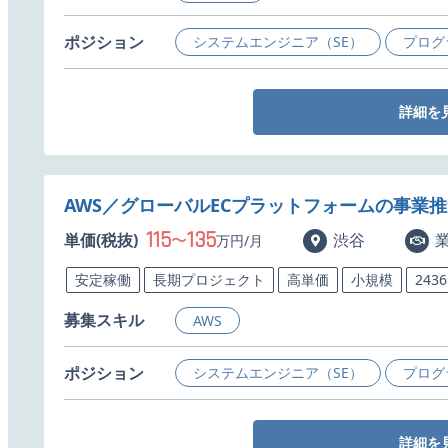
ポジション
システムエンジニア（SE）
プログ
詳細を
AWS／グローバルECプラットフォームの事業
115
135
単価(税抜)
〜
渋谷
万円/月
安定稼働
長期プロジェクト
高単価
小規模
243
募集スキル
AWS
ポジション
システムエンジニア（SE）
プログ
詳細を