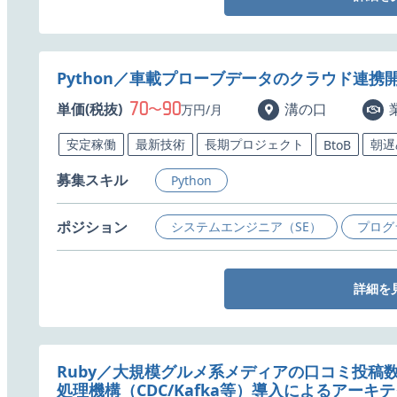
Python／車載プローブデータのクラウド連携
70
90
単価(税抜)
〜
溝の口
万円/月
安定稼働
最新技術
長期プロジェクト
朝遅
BtoB
募集スキル
Python
ポジション
システムエンジニア（SE）
プログ
詳細を
Ruby／大規模グルメ系メディアの口コミ投稿
処理機構（CDC/Kafka等）導入によるアー