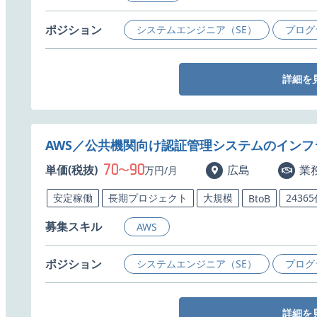
ポジション
システムエンジニア（SE）
プログ
詳細を
AWS／公共機関向け認証管理システムのイン
70
90
単価(税抜)
〜
広島
業
万円/月
安定稼働
長期プロジェクト
大規模
2436
BtoB
募集スキル
AWS
ポジション
システムエンジニア（SE）
プログ
詳細を