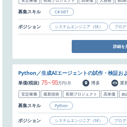
安定稼働
長期プロジェクト
高単価
大規模
BtoB
募集スキル
C#.NET
ポジション
システムエンジニア（SE）
プログ
詳細を
Python／生成AIエージェントの試作・検証
75
95
単価(税抜)
〜
博多
業
万円/月
安定稼働
最新技術
長期プロジェクト
高単価
Bt
募集スキル
Python
ポジション
システムエンジニア（SE）
プログ