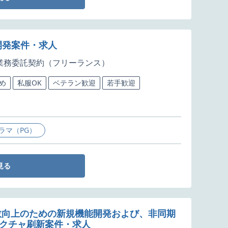
開発案件・求人
業務委託契約（フリーランス）
め
私服OK
ベテラン歓迎
若手歓迎
ラマ（PG）
見る
数向上のための新規機能開発および、非同期
キテクチャ刷新案件・求人