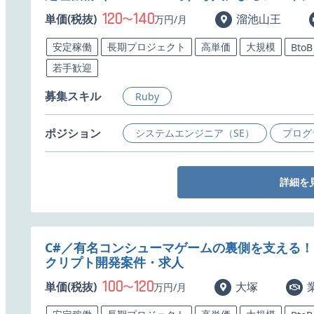
120
140
単価(税抜)
〜
溜池山王
万円/月
安定稼働
長期プロジェクト
高単価
大規模
BtoB
若手歓迎
募集スキル
Ruby
ポジション
システムエンジニア（SE）
プログ
詳細を
C#／有名コンシューマゲームの裏側を支える
クリプト開発案件・求人
100
120
単価(税抜)
〜
大塚
万円/月