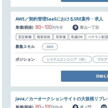
AWS／契約管理SaaSにおけるSRE案件・求人
80
100
単価(税抜)
〜
青山一丁目
万円/月
安定稼働
最新技術
高単価
私服OK
ベテラン歓
募集スキル
AWS
ポジション
システムエンジニア（SE）
プログ
詳細を
Java／カーオークションサイトの大規模リプ
80
100
単価(税抜)
〜
虎ノ門
万円/月