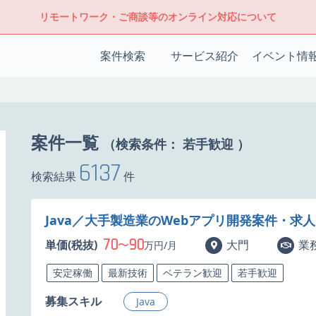
リモートワーク・ご商談等のオンライン対応について
案件検索
サービス紹介
イベント情
案件一覧
（検索条件：
若手歓迎
）
6137
検索結果
件
Java／大手製造業のWebアプリ開発案件・求人
70
90
単価(税抜)
〜
大門
業
万円/月
安定稼働
最新技術
ベテラン歓迎
若手歓迎
募集スキル
Java