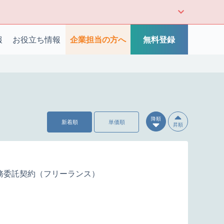
報
お役立ち情報
企業担当の方へ
無料登録
降順
新着順
単価順
昇順
務委託契約（フリーランス）