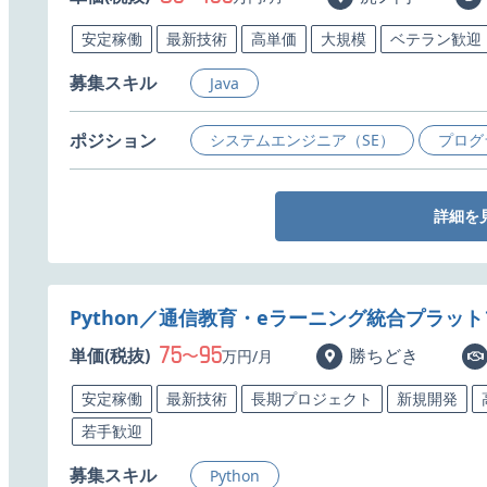
安定稼働
最新技術
高単価
大規模
ベテラン歓迎
募集スキル
Java
ポジション
システムエンジニア（SE）
プログ
詳細を
Python／通信教育・eラーニング統合プラッ
75
95
単価(税抜)
〜
勝ちどき
万円/月
安定稼働
最新技術
長期プロジェクト
新規開発
若手歓迎
募集スキル
Python