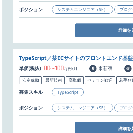
ポジション
システムエンジニア（SE）
プログ
詳細を
TypeScript／某ECサイトのフロントエン
80
100
単価(税抜)
〜
東新宿
万円/月
安定稼働
最新技術
高単価
ベテラン歓迎
若手歓
募集スキル
TypeScript
ポジション
システムエンジニア（SE）
プログ
詳細を