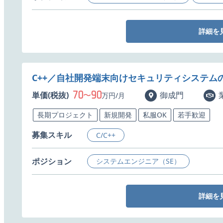
詳細を
C++／自社開発端末向けセキュリティシステム
70
90
単価(税抜)
〜
御成門
万円/月
長期プロジェクト
新規開発
私服OK
若手歓迎
募集スキル
C/C++
ポジション
システムエンジニア（SE）
詳細を