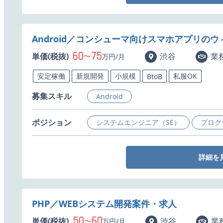
Android／コンシューマ向けスマホアプリの
60
75
単価(税抜)
〜
渋谷
業
万円/月
安定稼働
新規開発
小規模
私服OK
BtoB
募集スキル
Android
ポジション
システムエンジニア（SE）
プログ
詳細を
PHP／WEBシステム開発案件・求人
50
60
単価(税抜)
〜
渋谷
業
万円/月