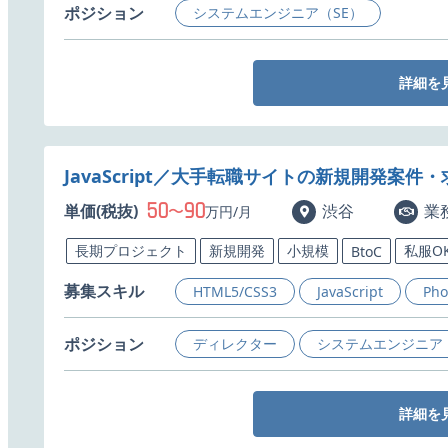
ポジション
システムエンジニア（SE）
詳細を
JavaScript／大手転職サイトの新規開発案件・
50
90
単価(税抜)
〜
渋谷
業
万円/月
長期プロジェクト
新規開発
小規模
私服O
BtoC
募集スキル
HTML5/CSS3
JavaScript
Pho
ポジション
ディレクター
システムエンジニア（
詳細を