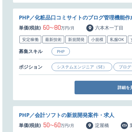
PHP／化粧品口コミサイトのブログ管理機能作
60
80
単価(税抜)
〜
六本木一丁目
万円/月
安定稼働
最新技術
新規開発
小規模
私服OK
募集スキル
PHP
ポジション
システムエンジニア（SE）
プログ
詳細を
PHP／会計ソフトの新規開発案件・求人
50
60
単価(税抜)
〜
淀屋橋
万円/月