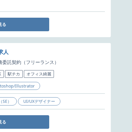
見る
求人
務委託契約（フリーランス）
K
駅チカ
オフィス綺麗
toshop/Illustrator
SE）
UI/UXデザイナー
見る