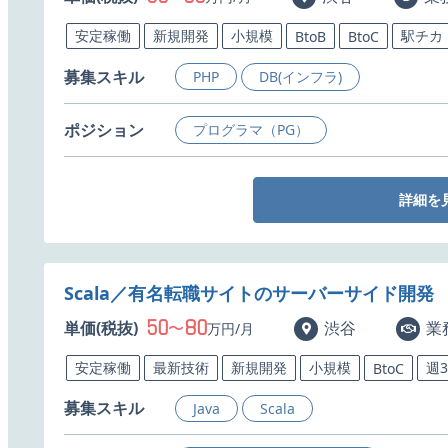
安定稼働
新規開発
小規模
駅チカ
BtoB
BtoC
募集スキル
PHP
DB(インフラ)
ポジション
プログラマ（PG）
詳細を
Scala／有名転職サイトのサーバーサイド開発
50
80
単価(税抜)
〜
渋谷
業
万円/月
安定稼働
最新技術
新規開発
小規模
週
BtoC
募集スキル
Java
Scala