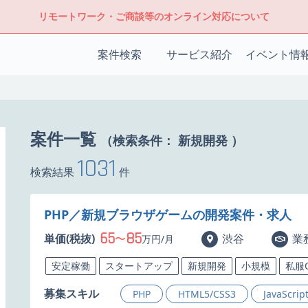
リモートワーク・ご商談等のオンライン対応について
案件検索
サービス紹介
イベント情
案件一覧
（検索条件：
新規開発
）
1031
検索結果
件
PHP／新規ブラウザゲームの開発案件・求人
65
85
単価(税抜)
〜
渋谷
業
万円/月
安定稼働
スタートアップ
新規開発
小規模
私服
募集スキル
PHP
HTML5/CSS3
JavaScrip