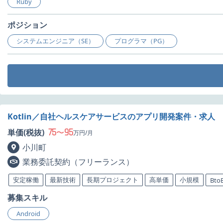
Ruby
ポジション
システムエンジニア（SE）
プログラマ（PG）
Kotlin／自社ヘルスケアサービスのアプリ開発案件・求人
75
95
単価(税抜)
〜
万円/月
小川町
業務委託契約（フリーランス）
安定稼働
最新技術
長期プロジェクト
高単価
小規模
Bto
募集スキル
Android