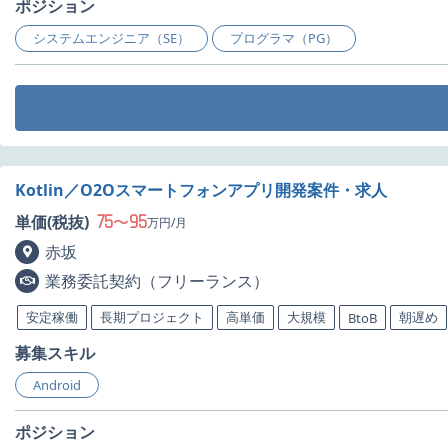
ポジション
システムエンジニア（SE）
プログラマ（PG）
Kotlin／O2Oスマートフォンアプリ開発案件・求人
75
95
単価(税抜)
〜
万円/月
赤坂
業務委託契約（フリーランス）
安定稼働
長期プロジェクト
高単価
大規模
朝遅め
BtoB
募集スキル
Android
ポジション