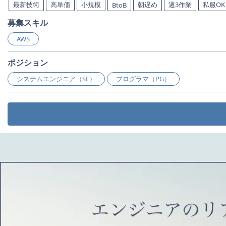
最新技術
高単価
小規模
朝遅め
週3作業
私服OK
BtoB
募集スキル
AWS
ポジション
システムエンジニア（SE）
プログラマ（PG）