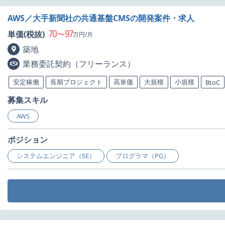
AWS／大手新聞社の共通基盤CMSの開発案件・求人
70
97
単価(税抜)
〜
万円/月
築地
業務委託契約（フリーランス）
安定稼働
長期プロジェクト
高単価
大規模
小規模
BtoC
募集スキル
AWS
ポジション
システムエンジニア（SE）
プログラマ（PG）