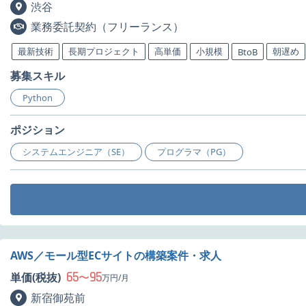
渋谷
業務委託契約（フリーランス）
最新技術
長期プロジェクト
高単価
小規模
朝遅め
BtoB
募集スキル
Python
ポジション
システムエンジニア（SE）
プログラマ（PG）
AWS／モール型ECサイトの構築案件・求人
65
95
単価(税抜)
〜
万円/月
新宿御苑前