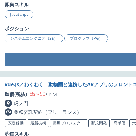
募集スキル
JavaScript
ポジション
システムエンジニア（SE）
プログラマ（PG）
Vue.js／わくわく！動物園と連携したARアプリのフロン
65
90
単価(税抜)
〜
万円/月
虎ノ門
業務委託契約（フリーランス）
安定稼働
最新技術
長期プロジェクト
新規開発
高単価
大
募集スキル