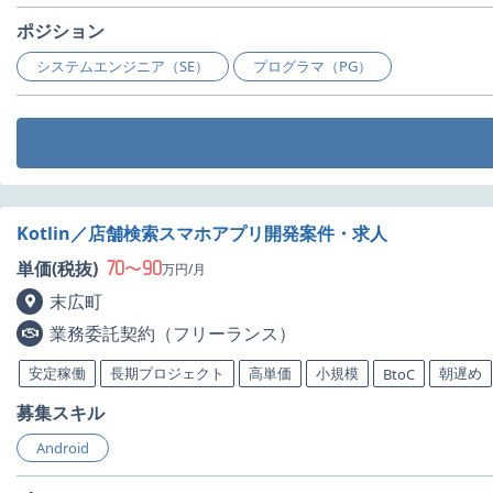
ポジション
システムエンジニア（SE）
プログラマ（PG）
Kotlin／店舗検索スマホアプリ開発案件・求人
70
90
単価(税抜)
〜
万円/月
末広町
業務委託契約（フリーランス）
安定稼働
長期プロジェクト
高単価
小規模
朝遅め
BtoC
募集スキル
Android