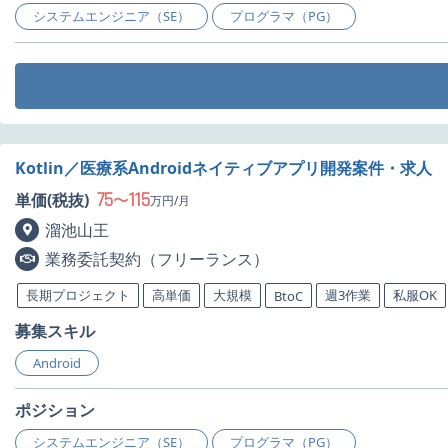
システムエンジニア（SE）
プログラマ（PG）
Kotlin／医療系Androidネイティブアプリ開発案件・求人
75
115
単価(税抜)
〜
万円/月
溜池山王
業務委託契約（フリーランス）
長期プロジェクト
高単価
大規模
週3作業
私服OK
BtoC
募集スキル
Android
ポジション
システムエンジニア（SE）
プログラマ（PG）