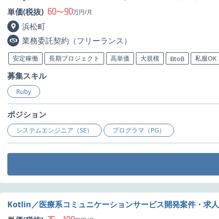
60
90
単価(税抜)
〜
万円/月
浜松町
業務委託契約（フリーランス）
安定稼働
長期プロジェクト
高単価
大規模
私服OK
BtoB
募集スキル
Ruby
ポジション
システムエンジニア（SE）
プログラマ（PG）
Kotlin／医療系コミュニケーションサービス開発案件・求人