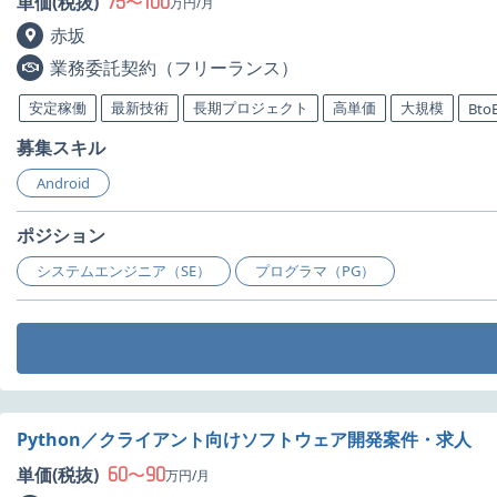
75
100
単価(税抜)
〜
万円/月
赤坂
業務委託契約（フリーランス）
安定稼働
最新技術
長期プロジェクト
高単価
大規模
Bto
募集スキル
Android
ポジション
システムエンジニア（SE）
プログラマ（PG）
Python／クライアント向けソフトウェア開発案件・求人
60
90
単価(税抜)
〜
万円/月