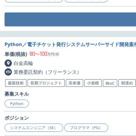
Python／電子チケット発行システムサーバーサイド開発案
80
100
単価(税抜)
〜
万円/月
白金高輪
業務委託契約（フリーランス）
最新技術
長期プロジェクト
高単価
小規模
朝遅め
BtoC
募集スキル
Python
ポジション
システムエンジニア（SE）
プログラマ（PG）