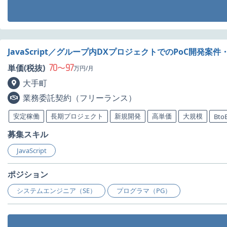
JavaScript／グループ内DXプロジェクトでのPoC開発案件
70
97
単価(税抜)
〜
万円/月
大手町
業務委託契約（フリーランス）
安定稼働
長期プロジェクト
新規開発
高単価
大規模
Bto
募集スキル
JavaScript
ポジション
システムエンジニア（SE）
プログラマ（PG）