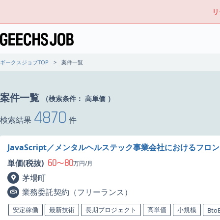
リ
ギークスジョブTOP
案件一覧
案件一覧
（検索条件：
高単価
）
4870
検索結果
件
JavaScript／メンタルヘルステック事業会社におけるフ
60
80
単価(税抜)
〜
万円/月
茅場町
業務委託契約（フリーランス）
安定稼働
最新技術
長期プロジェクト
高単価
小規模
Bto