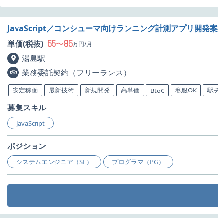
JavaScript／コンシューマ向けランニング計測アプリ開発
65
85
単価(税抜)
〜
万円/月
湯島駅
業務委託契約（フリーランス）
安定稼働
最新技術
新規開発
高単価
私服OK
駅
BtoC
募集スキル
JavaScript
ポジション
システムエンジニア（SE）
プログラマ（PG）