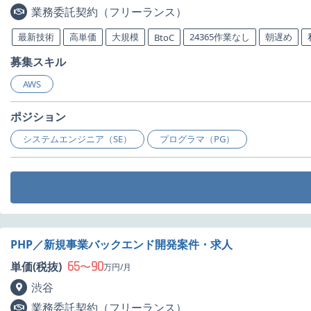
業務委託契約（フリーランス）
最新技術
高単価
大規模
24365作業なし
朝遅め
BtoC
募集スキル
AWS
ポジション
システムエンジニア（SE）
プログラマ（PG）
PHP／新規事業バックエンド開発案件・求人
65
90
単価(税抜)
〜
万円/月
渋谷
業務委託契約（フリーランス）