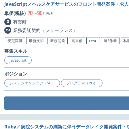
JavaScript／ヘルスケアサービスのフロント開発案件・求人
70
90
単価(税抜)
〜
万円/月
有楽町
業務委託契約（フリーランス）
安定稼働
最新技術
新規開発
高単価
週3作業
私
BtoC
募集スキル
JavaScript
ポジション
システムエンジニア（SE）
プログラマ（PG）
Ruby／病院システムの刷新に伴うデータレイク開発案件・