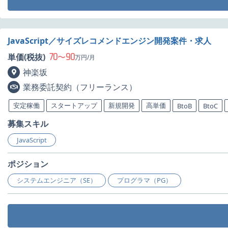
JavaScript／サイズレコメンドエンジン開発案件・求人
70
90
単価(税抜)
〜
万円/月
神楽坂
業務委託契約（フリーランス）
安定稼働
スタートアップ
新規開発
高単価
BtoB
BtoC
募集スキル
JavaScript
ポジション
システムエンジニア（SE）
プログラマ（PG）