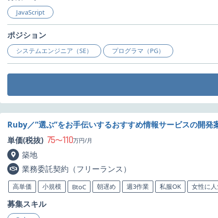
JavaScript
ポジション
システムエンジニア（SE）
プログラマ（PG）
Ruby／”選ぶ”をお手伝いするおすすめ情報サービスの開発
75
110
単価(税抜)
〜
万円/月
築地
業務委託契約（フリーランス）
高単価
小規模
朝遅め
週3作業
私服OK
女性に人
BtoC
募集スキル