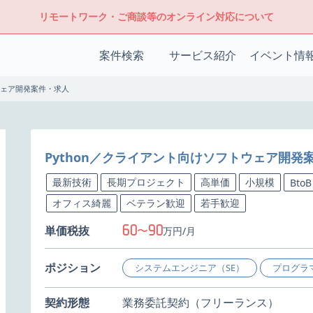
リモートワーク・ご商談等のオンライン対応について
案件検索
サービス紹介
イベント情
ウェア開発案件・求人
Python／クライアント向けソフトウェア開発
最新技術
長期プロジェクト
高単価
小規模
BtoB
オフィス綺麗
ベテラン歓迎
若手歓迎
60
90
単価税抜
〜
万円/月
ポジション
システムエンジニア（SE）
プログラ
契約形態
業務委託契約（フリーランス）