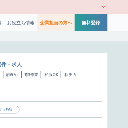
報
お役立ち情報
企業担当の方へ
無料登録
案件・求人
朝遅め
週3作業
私服OK
駅チカ
マ（PG）