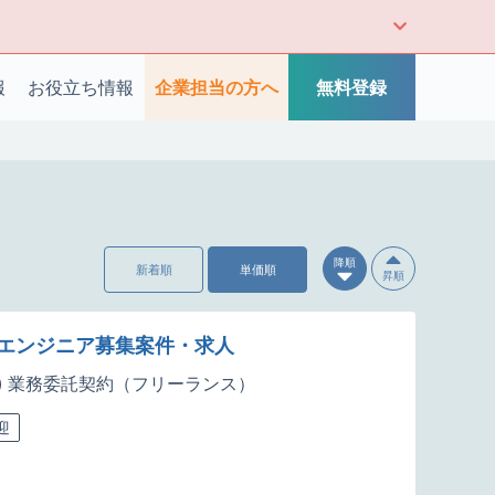
報
お役立ち情報
企業担当の方へ
無料登録
降順
新着順
単価順
昇順
発エンジニア募集案件・求人
業務委託契約（フリーランス）
迎