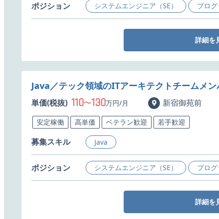
ポジション
システムエンジニア（SE）
プログ
詳細を
Java／テック領域のITアーキテクトチームメ
110
130
単価(税抜)
〜
新宿御苑前
万円/月
安定稼働
高単価
ベテラン歓迎
若手歓迎
募集スキル
Java
ポジション
システムエンジニア（SE）
プログ
詳細を