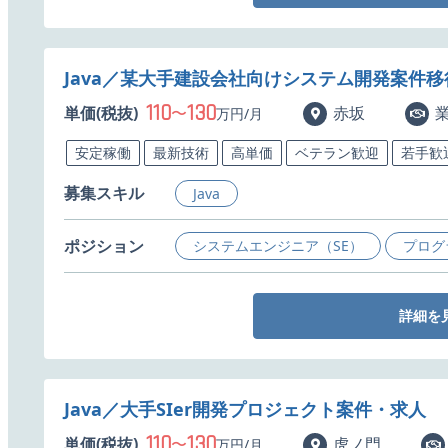
Java／某大手建設会社向けシステム開発案件
110
130
単価(税抜)
〜
赤坂
万円/月
安定稼働
最新技術
高単価
ベテラン歓迎
若手歓
募集スキル
Java
ポジション
システムエンジニア（SE）
プログ
詳細を
Java／大手SIer開発プロジェクト案件・求人
110
130
単価(税抜)
〜
虎ノ門
万円/月