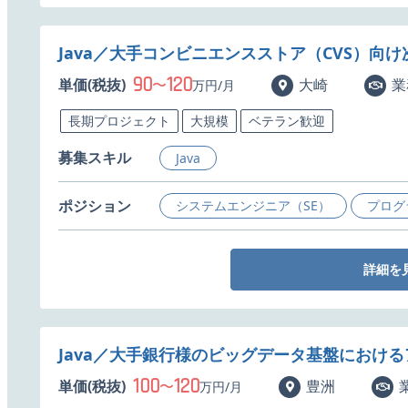
Java／大手コンビニエンスストア（CVS）向
90
120
単価(税抜)
〜
大崎
業
万円/月
長期プロジェクト
大規模
ベテラン歓迎
募集スキル
Java
ポジション
システムエンジニア（SE）
プログ
詳細を
Java／大手銀行様のビッグデータ基盤におけ
100
120
単価(税抜)
〜
豊洲
万円/月