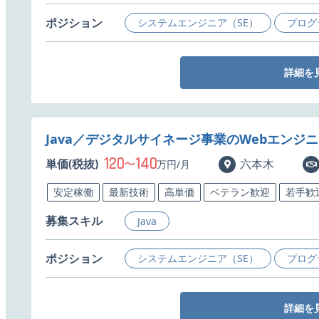
ポジション
システムエンジニア（SE）
プログ
詳細を
Java／デジタルサイネージ事業のWebエンジ
120
140
単価(税抜)
〜
六本木
万円/月
安定稼働
最新技術
高単価
ベテラン歓迎
若手歓
募集スキル
Java
ポジション
システムエンジニア（SE）
プログ
詳細を