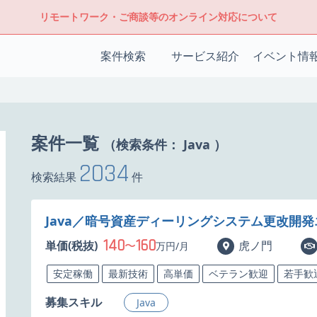
リモートワーク・ご商談等のオンライン対応について
案件検索
サービス紹介
イベント情
案件一覧
（検索条件：
Java
）
2034
検索結果
件
Java／暗号資産ディーリングシステム更改開
140
160
単価(税抜)
〜
虎ノ門
万円/月
安定稼働
最新技術
高単価
ベテラン歓迎
若手歓
募集スキル
Java