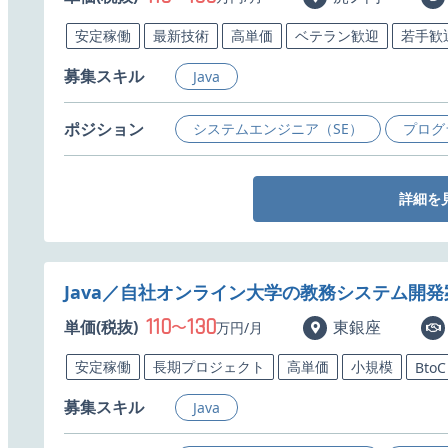
安定稼働
最新技術
高単価
ベテラン歓迎
若手歓
募集スキル
Java
ポジション
システムエンジニア（SE）
プログ
詳細を
Java／自社オンライン大学の教務システム開
110
130
単価(税抜)
〜
東銀座
万円/月
安定稼働
長期プロジェクト
高単価
小規模
BtoC
募集スキル
Java