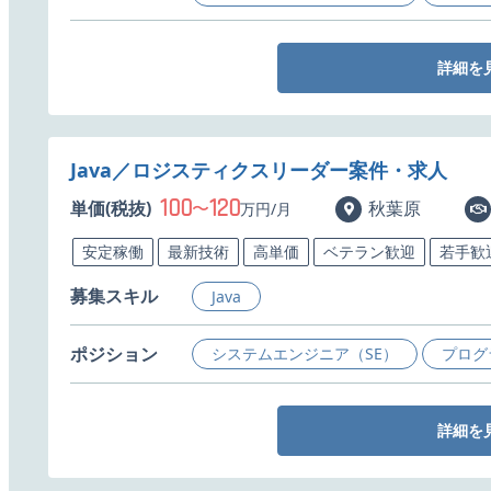
詳細を
Java／ロジスティクスリーダー案件・求人
100
120
単価(税抜)
〜
秋葉原
万円/月
安定稼働
最新技術
高単価
ベテラン歓迎
若手歓
募集スキル
Java
ポジション
システムエンジニア（SE）
プログ
詳細を