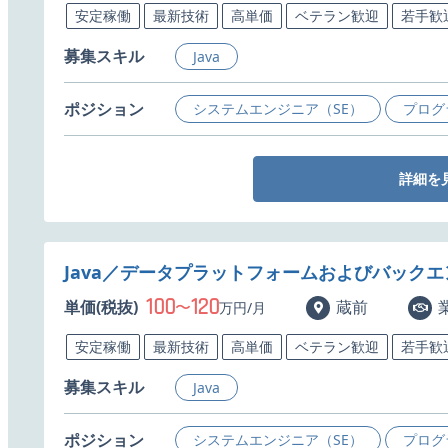
安定稼働
最新技術
高単価
ベテラン歓迎
若手歓
募集スキル
Java
ポジション
システムエンジニア（SE）
プログ
詳細を
Java／データプラットフォームおよびバック
100
120
単価(税抜)
〜
蔵前
万円/月
安定稼働
最新技術
高単価
ベテラン歓迎
若手歓
募集スキル
Java
ポジション
システムエンジニア（SE）
プログ