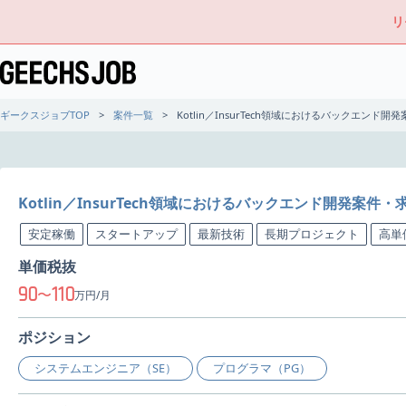
リ
ギークスジョブTOP
案件一覧
Kotlin／InsurTech領域におけるバックエンド開
Kotlin／InsurTech領域におけるバックエンド開発案件・
安定稼働
スタートアップ
最新技術
長期プロジェクト
高単
単価税抜
90
110
〜
万円/月
ポジション
システムエンジニア（SE）
プログラマ（PG）