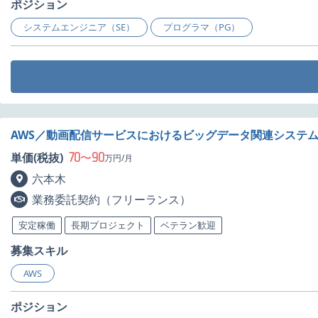
ポジション
システムエンジニア（SE）
プログラマ（PG）
AWS／動画配信サービスにおけるビッグデータ関連システ
70
90
単価(税抜)
〜
万円/月
六本木
業務委託契約（フリーランス）
安定稼働
長期プロジェクト
ベテラン歓迎
募集スキル
AWS
ポジション