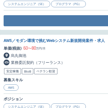
システムエンジニア（SE）
プログラマ（PG）
AWS／モダン環境で挑むWebシステム新規開発案件・求人
60
80
単価(税抜)
〜
万円/月
烏丸御池
業務委託契約（フリーランス）
安定稼働
ベテラン歓迎
BtoB
募集スキル
AWS
ポジション
システムエンジニア（SE）
プログラマ（PG）