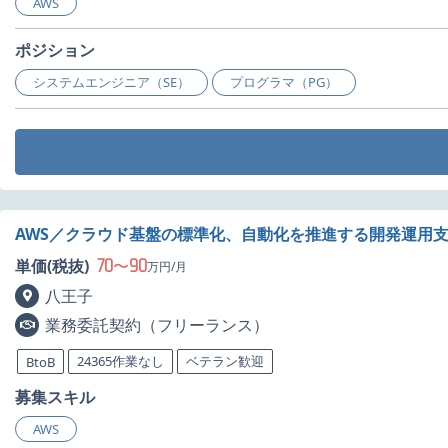
AWS
ポジション
システムエンジニア（SE）
プログラマ（PG）
AWS／クラウド基盤の標準化、自動化を推進する開発運用
70
90
単価(税抜)
〜
万円/月
八王子
業務委託契約（フリーランス）
24365作業なし
ベテラン歓迎
BtoB
募集スキル
AWS