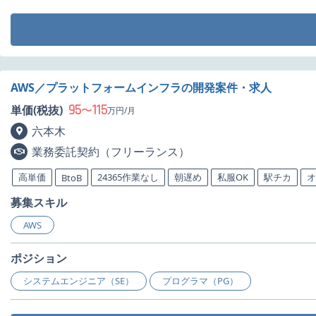
AWS／プラットフォームインフラの開発案件・求人
95
115
単価(税抜)
〜
万円/月
六本木
業務委託契約（フリーランス）
高単価
24365作業なし
朝遅め
私服OK
駅チカ
オ
BtoB
募集スキル
AWS
ポジション
システムエンジニア（SE）
プログラマ（PG）