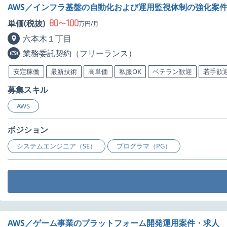
AWS／インフラ基盤の自動化および運用監視体制の強化案
80
100
単価(税抜)
〜
万円/月
六本木１丁目
業務委託契約（フリーランス）
安定稼働
最新技術
高単価
私服OK
ベテラン歓迎
若手歓
募集スキル
AWS
ポジション
システムエンジニア（SE）
プログラマ（PG）
AWS／ゲーム事業のプラットフォーム開発運用案件・求人