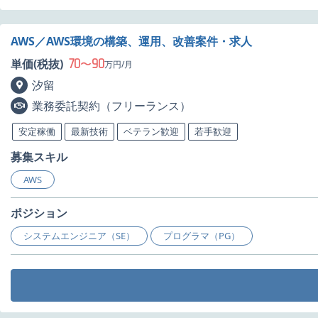
AWS／AWS環境の構築、運用、改善案件・求人
70
90
単価(税抜)
〜
万円/月
汐留
業務委託契約（フリーランス）
安定稼働
最新技術
ベテラン歓迎
若手歓迎
募集スキル
AWS
ポジション
システムエンジニア（SE）
プログラマ（PG）