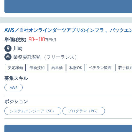
AWS／自社オンラインダーツアプリのインフラ 、バックエ
90
110
単価(税抜)
〜
万円/月
川崎
業務委託契約（フリーランス）
安定稼働
最新技術
高単価
私服OK
ベテラン歓迎
若手歓
募集スキル
AWS
ポジション
システムエンジニア（SE）
プログラマ（PG）