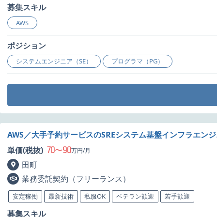
募集スキル
AWS
ポジション
システムエンジニア（SE）
プログラマ（PG）
AWS／大手予約サービスのSREシステム基盤インフラエン
70
90
単価(税抜)
〜
万円/月
田町
業務委託契約（フリーランス）
安定稼働
最新技術
私服OK
ベテラン歓迎
若手歓迎
募集スキル