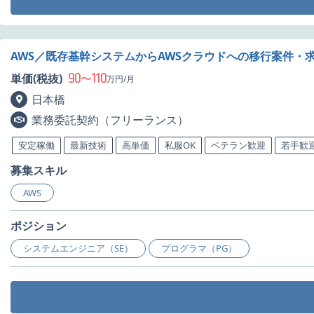
AWS／既存基幹システムからAWSクラウドへの移行案件・
90
110
単価(税抜)
〜
万円/月
日本橋
業務委託契約（フリーランス）
安定稼働
最新技術
高単価
私服OK
ベテラン歓迎
若手歓
募集スキル
AWS
ポジション
システムエンジニア（SE）
プログラマ（PG）