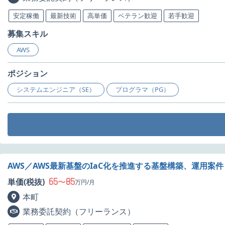
安定稼働
最新技術
高単価
ベテラン歓迎
若手歓迎
募集スキル
AWS
ポジション
システムエンジニア（SE）
プログラマ（PG）
AWS／AWS最新基盤のIaC化を推進する基盤構築、運用案
65
85
単価(税抜)
〜
万円/月
本町
業務委託契約（フリーランス）