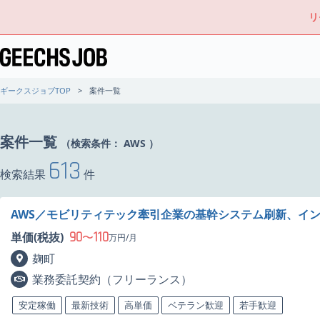
リ
ギークスジョブTOP
案件一覧
案件一覧
（検索条件：
AWS
）
613
検索結果
件
AWS／モビリティテック牽引企業の基幹システム刷新、イ
90
110
単価(税抜)
〜
万円/月
麹町
業務委託契約（フリーランス）
安定稼働
最新技術
高単価
ベテラン歓迎
若手歓迎