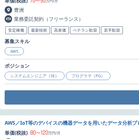
75
95
単価(税抜)
〜
万円/月
豊洲
業務委託契約（フリーランス）
安定稼働
最新技術
高単価
ベテラン歓迎
若手歓迎
募集スキル
AWS
ポジション
システムエンジニア（SE）
プログラマ（PG）
AWS／IoT等のデバイスの機器データを用いたデータ分析
80
120
単価(税抜)
〜
万円/月