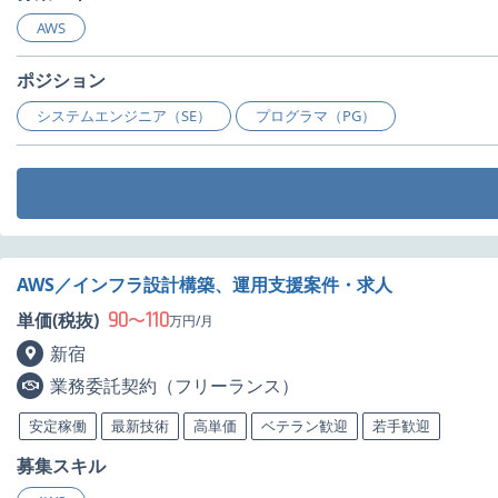
AWS
ポジション
システムエンジニア（SE）
プログラマ（PG）
AWS／インフラ設計構築、運用支援案件・求人
90
110
単価(税抜)
〜
万円/月
新宿
業務委託契約（フリーランス）
安定稼働
最新技術
高単価
ベテラン歓迎
若手歓迎
募集スキル