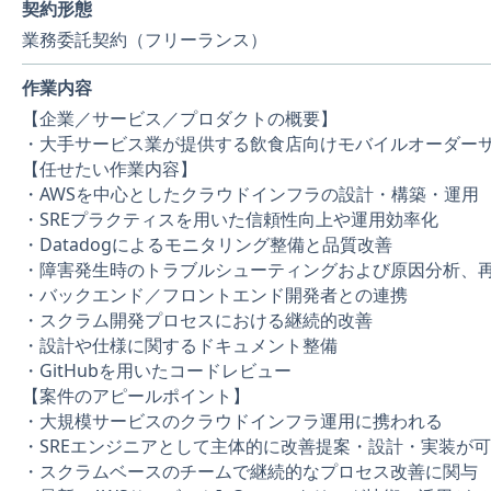
契約形態
業務委託契約（フリーランス）
作業内容
【企業／サービス／プロダクトの概要】
・大手サービス業が提供する飲食店向けモバイルオーダー
【任せたい作業内容】
・AWSを中心としたクラウドインフラの設計・構築・運用
・SREプラクティスを用いた信頼性向上や運用効率化
・Datadogによるモニタリング整備と品質改善
・障害発生時のトラブルシューティングおよび原因分析、
・バックエンド／フロントエンド開発者との連携
・スクラム開発プロセスにおける継続的改善
・設計や仕様に関するドキュメント整備
・GitHubを用いたコードレビュー
【案件のアピールポイント】
・大規模サービスのクラウドインフラ運用に携われる
・SREエンジニアとして主体的に改善提案・設計・実装が
・スクラムベースのチームで継続的なプロセス改善に関与