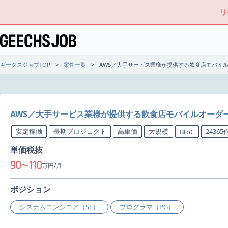
リ
ギークスジョブTOP
案件一覧
AWS／大手サービス業様が提供する飲食店モバイ
AWS／大手サービス業様が提供する飲食店モバイルオーダ
安定稼働
長期プロジェクト
高単価
大規模
2436
BtoC
単価税抜
90
110
〜
万円/月
ポジション
システムエンジニア（SE）
プログラマ（PG）