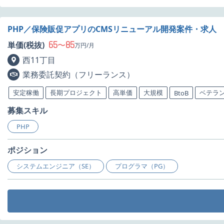
PHP／保険販促アプリのCMSリニューアル開発案件・求人
65
85
単価(税抜)
〜
万円/月
西11丁目
業務委託契約（フリーランス）
安定稼働
長期プロジェクト
高単価
大規模
ベテラ
BtoB
募集スキル
PHP
ポジション
システムエンジニア（SE）
プログラマ（PG）