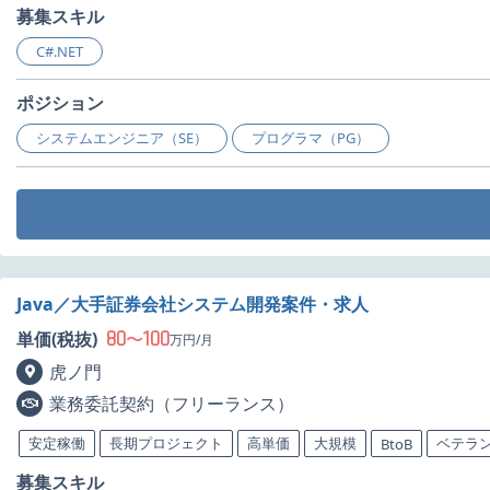
募集スキル
C#.NET
ポジション
システムエンジニア（SE）
プログラマ（PG）
Java／大手証券会社システム開発案件・求人
80
100
単価(税抜)
〜
万円/月
虎ノ門
業務委託契約（フリーランス）
安定稼働
長期プロジェクト
高単価
大規模
ベテラ
BtoB
募集スキル