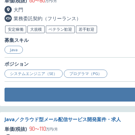
60
80
単価(税抜)
〜
万円/月
大門
業務委託契約（フリーランス）
安定稼働
大規模
ベテラン歓迎
若手歓迎
募集スキル
Java
ポジション
システムエンジニア（SE）
プログラマ（PG）
Java／クラウド型メール配信サービス開発案件・求人
90
110
単価(税抜)
〜
万円/月