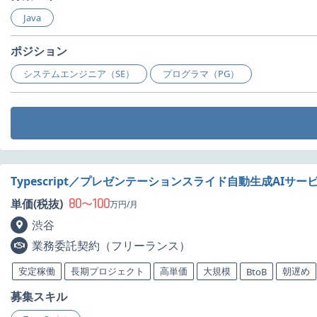
Java
ポジション
システムエンジニア（SE）
プログラマ（PG）
Typescript／プレゼンテーションスライド自動生成AIサ
80
100
単価(税抜)
〜
万円/月
渋谷
業務委託契約（フリーランス）
安定稼働
長期プロジェクト
高単価
大規模
朝遅め
BtoB
募集スキル