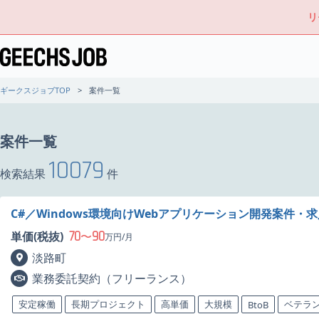
リ
ギークスジョブTOP
案件一覧
案件一覧
10079
検索結果
件
C#／Windows環境向けWebアプリケーション開発案件・
70
90
単価(税抜)
〜
万円/月
淡路町
業務委託契約（フリーランス）
安定稼働
長期プロジェクト
高単価
大規模
ベテラ
BtoB