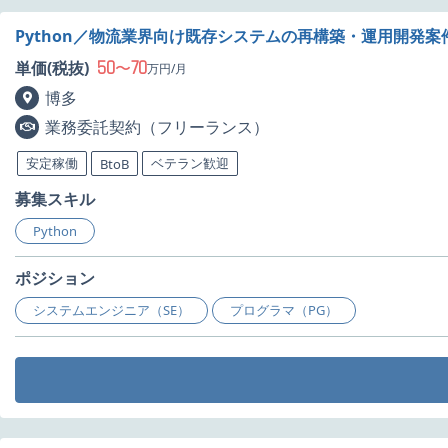
Python／物流業界向け既存システムの再構築・運用開発案
50
70
単価(税抜)
〜
万円/月
博多
業務委託契約（フリーランス）
安定稼働
ベテラン歓迎
BtoB
募集スキル
Python
ポジション
システムエンジニア（SE）
プログラマ（PG）