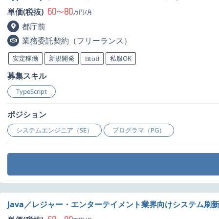
60
80
単価(税抜)
〜
万円/月
都庁前
業務委託契約（フリーランス）
安定稼働
新規開発
私服OK
BtoB
募集スキル
TypeScript
ポジション
システムエンジニア（SE）
プログラマ（PG）
Java／レジャー・エンターテイメント業界向けシステム刷新