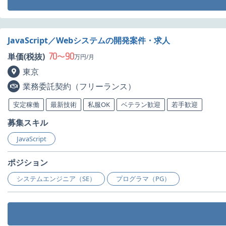
JavaScript／Webシステムの開発案件・求人
70
90
単価(税抜)
〜
万円/月
東京
業務委託契約（フリーランス）
安定稼働
最新技術
私服OK
ベテラン歓迎
若手歓迎
募集スキル
JavaScript
ポジション
システムエンジニア（SE）
プログラマ（PG）