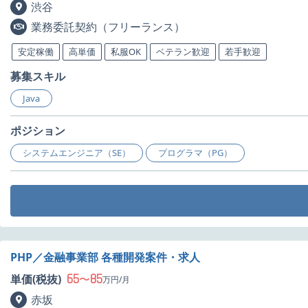
渋谷
業務委託契約（フリーランス）
安定稼働
高単価
私服OK
ベテラン歓迎
若手歓迎
募集スキル
Java
ポジション
システムエンジニア（SE）
プログラマ（PG）
PHP／金融事業部 各種開発案件・求人
65
85
単価(税抜)
〜
万円/月
赤坂