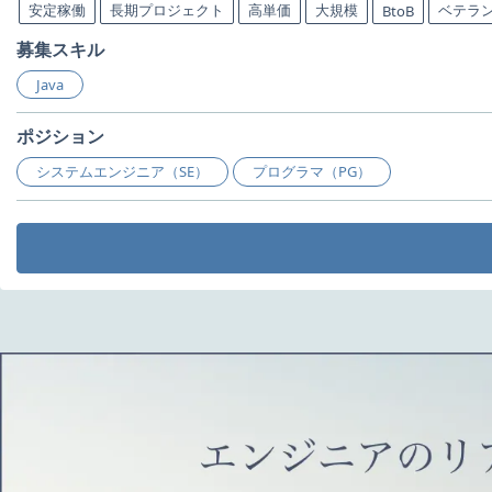
安定稼働
長期プロジェクト
高単価
大規模
ベテラ
BtoB
募集スキル
Java
ポジション
システムエンジニア（SE）
プログラマ（PG）