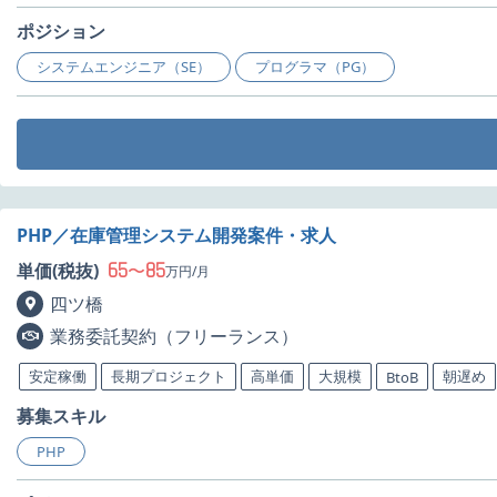
ポジション
システムエンジニア（SE）
プログラマ（PG）
PHP／在庫管理システム開発案件・求人
65
85
単価(税抜)
〜
万円/月
四ツ橋
業務委託契約（フリーランス）
安定稼働
長期プロジェクト
高単価
大規模
朝遅め
BtoB
募集スキル
PHP