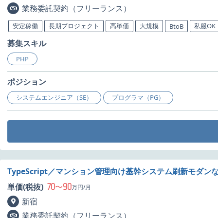
業務委託契約（フリーランス）
安定稼働
長期プロジェクト
高単価
大規模
私服OK
BtoB
募集スキル
PHP
ポジション
システムエンジニア（SE）
プログラマ（PG）
TypeScript／マンション管理向け基幹システム刷新モダン
70
90
単価(税抜)
〜
万円/月
新宿
業務委託契約（フリーランス）