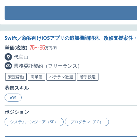
Swift／顧客向けiOSアプリの追加機能開発、改修支援案件
75
95
単価(税抜)
〜
万円/月
代官山
業務委託契約（フリーランス）
安定稼働
高単価
ベテラン歓迎
若手歓迎
募集スキル
iOS
ポジション
システムエンジニア（SE）
プログラマ（PG）