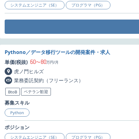
システムエンジニア（SE）
プログラマ（PG）
Pythono／データ移行ツールの開発案件・求人
60
80
単価(税抜)
〜
万円/月
虎ノ門ヒルズ
業務委託契約（フリーランス）
ベテラン歓迎
BtoB
募集スキル
Python
ポジション
システムエンジニア（SE）
プログラマ（PG）