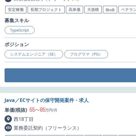
安定稼働
長期プロジェクト
高単価
大規模
ベテラ
BtoB
募集スキル
TypeScript
ポジション
システムエンジニア（SE）
プログラマ（PG）
Java／ECサイトの保守開発案件・求人
65
85
単価(税抜)
〜
万円/月
西18丁目
業務委託契約（フリーランス）