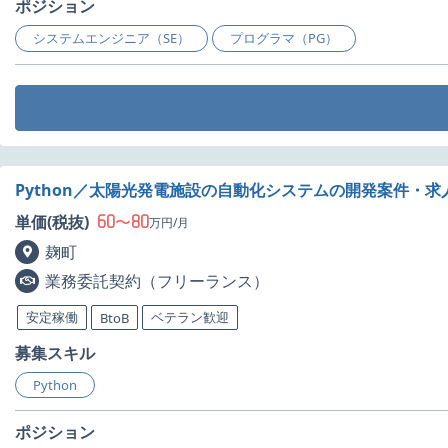
ポジション
システムエンジニア（SE）
プログラマ（PG）
Python／太陽光発電施設の自動化システムの開発案件・求
60
80
単価(税抜)
〜
万円/月
麹町
業務委託契約（フリーランス）
安定稼働
ベテラン歓迎
BtoB
募集スキル
Python
ポジション