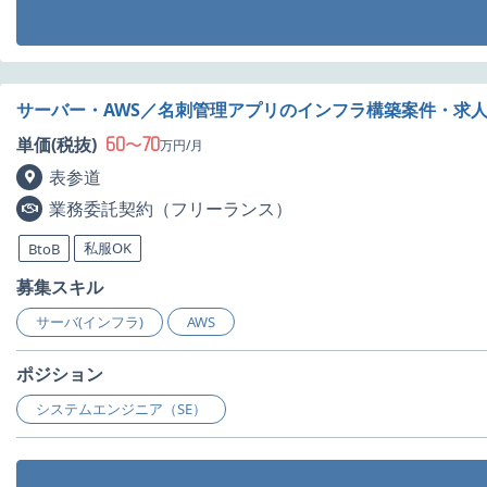
サーバー・AWS／名刺管理アプリのインフラ構築案件・求
60
70
単価(税抜)
〜
万円/月
表参道
業務委託契約（フリーランス）
私服OK
BtoB
募集スキル
サーバ(インフラ)
AWS
ポジション
システムエンジニア（SE）