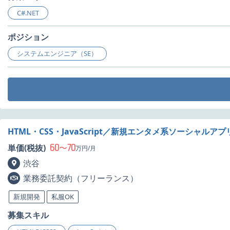
C#.NET
ポジション
システムエンジニア（SE）
HTML・CSS・JavaScript／新規エンタメ系ソーシャル
60
70
単価(税抜)
〜
万円/月
渋谷
業務委託契約（フリーランス）
新規開発
私服OK
募集スキル