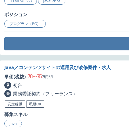
HTML5/CSS3
JavaScript
ポジション
プログラマ（PG）
Java／コンテンツサイトの運用及び改修案件・求人
70
75
単価(税抜)
〜
万円/月
初台
業務委託契約（フリーランス）
安定稼働
私服OK
募集スキル
Java