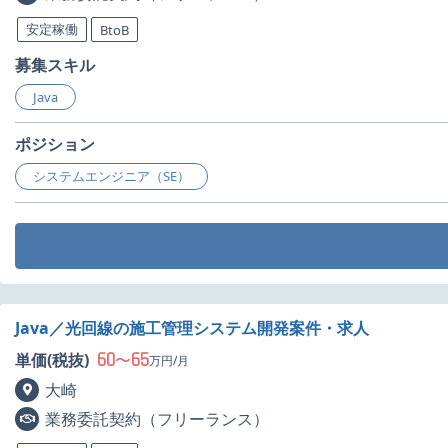
安定稼働
BtoB
募集スキル
Java
ポジション
システムエンジニア（SE）
Java／光回線の施工管理システム開発案件・求人
60
65
単価(税抜)
〜
万円/月
大崎
業務委託契約（フリーランス）