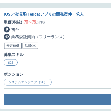
iOS／決済系(Felica)アプリの開発案件・求人
70
75
単価(税抜)
〜
万円/月
初台
業務委託契約（フリーランス）
安定稼働
私服OK
募集スキル
iOS
ポジション
システムエンジニア（SE）