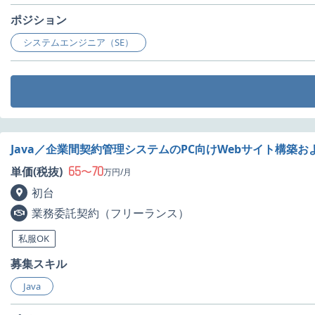
ポジション
システムエンジニア（SE）
Java／企業間契約管理システムのPC向けWebサイト構築
65
70
単価(税抜)
〜
万円/月
初台
業務委託契約（フリーランス）
私服OK
募集スキル
Java