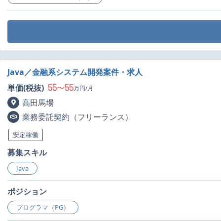
Java／金融系システム開発案件・求人
55
55
単価(税抜)
〜
万円/月
高田馬場
業務委託契約（フリーランス）
安定稼働
募集スキル
Java
ポジション
プログラマ（PG）