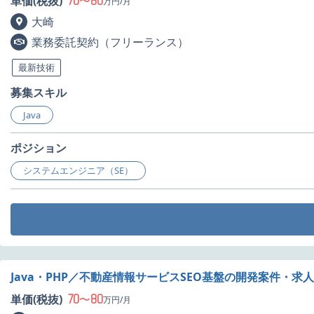
70
80
単価(税抜)
〜
万円/月
大崎
業務委託契約（フリーランス）
最新技術
募集スキル
Java
ポジション
システムエンジニア（SE）
Java・PHP／不動産情報サービスSEO基盤の開発案件・求人
70
80
単価(税抜)
〜
万円/月