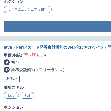
ポジション
システムエンジニア（SE）
Java・Perl／カード発券集計機能のWeb化におけるバッ
75
80
単価(税抜)
〜
万円/月
初台
業務委託契約（フリーランス）
私服OK
募集スキル
Java
Perl
ポジション