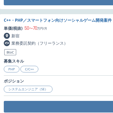
C++・PHP／スマートフォン向けソーシャルゲーム開発案件
50
70
単価(税抜)
〜
万円/月
新宿
業務委託契約（フリーランス）
BtoC
募集スキル
PHP
C/C++
ポジション
システムエンジニア（SE）