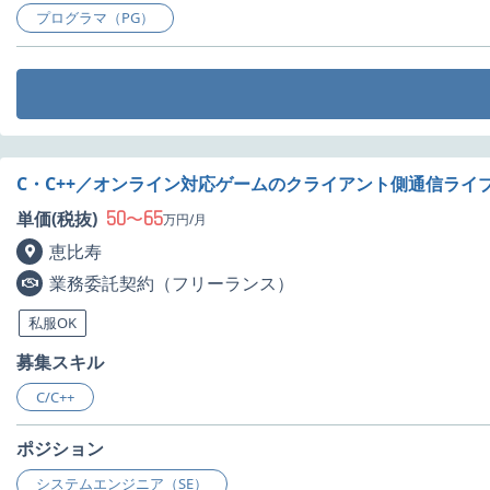
プログラマ（PG）
C・C++／オンライン対応ゲームのクライアント側通信ライ
50
65
単価(税抜)
〜
万円/月
恵比寿
業務委託契約（フリーランス）
私服OK
募集スキル
C/C++
ポジション
システムエンジニア（SE）