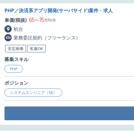
PHP／決済系アプリ開発(サーバサイド)案件・求人
65
75
単価(税抜)
〜
万円/月
初台
業務委託契約（フリーランス）
安定稼働
私服OK
募集スキル
PHP
ポジション
システムエンジニア（SE）