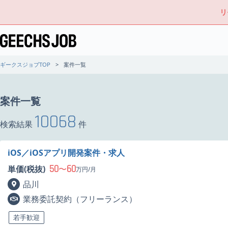
リ
ギークスジョブTOP
案件一覧
案件一覧
10068
検索結果
件
iOS／iOSアプリ開発案件・求人
50
60
単価(税抜)
〜
万円/月
品川
業務委託契約（フリーランス）
若手歓迎