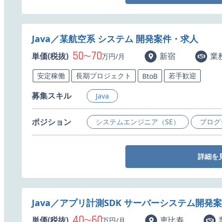
Java／某航空系 システム 開発案件・求人
50
70
単価(税抜)
〜
新宿
業
万円/月
安定稼働
長期プロジェクト
若手歓迎
BtoB
募集スキル
Java
ポジション
システムエンジニア（SE）
プログ
詳細を
Java／アプリ計測SDK サーバーシステム開発
40
60
単価(税抜)
〜
恵比寿
万円/月