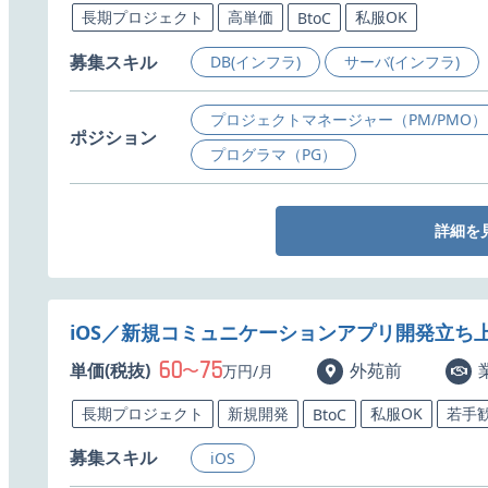
長期プロジェクト
高単価
私服OK
BtoC
募集スキル
DB(インフラ)
サーバ(インフラ)
プロジェクトマネージャー（PM/PMO）
ポジション
プログラマ（PG）
詳細を
iOS／新規コミュニケーションアプリ開発立ち
60
75
単価(税抜)
〜
外苑前
万円/月
長期プロジェクト
新規開発
私服OK
若手
BtoC
募集スキル
iOS