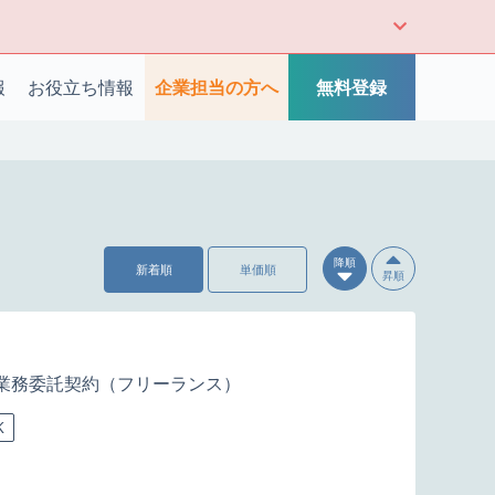
報
お役立ち情報
企業担当の方へ
無料登録
降順
新着順
単価順
昇順
業務委託契約（フリーランス）
K