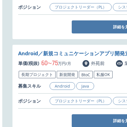
ポジション
プロジェクトリーダー（PL）
シス
詳細を
Android／新規コミュニケーションアプリ開
60
75
単価(税抜)
〜
外苑前
万円/月
長期プロジェクト
新規開発
私服OK
BtoC
募集スキル
Android
Java
ポジション
プロジェクトリーダー（PL）
シス
詳細を