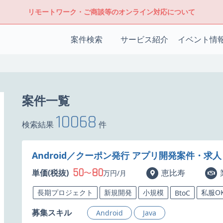
リモートワーク・ご商談等のオンライン対応について
案件検索
サービス紹介
イベント情
案件一覧
10068
検索結果
件
Android／クーポン発行 アプリ開発案件・求人
50
80
単価(税抜)
〜
恵比寿
万円/月
長期プロジェクト
新規開発
小規模
私服O
BtoC
募集スキル
Android
Java