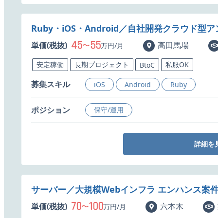
Ruby・iOS・Android／自社開発クラウ
45
55
単価(税抜)
〜
高田馬場
万円/月
安定稼働
長期プロジェクト
私服OK
BtoC
募集スキル
iOS
Android
Ruby
ポジション
保守/運用
詳細を
サーバー／大規模Webインフラ エンハンス案
70
100
単価(税抜)
〜
六本木
万円/月