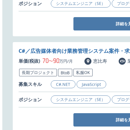
ポジション
システムエンジニア（SE）
プログ
詳細を
C#／広告媒体者向け業務管理システム案件・求
70
90
単価(税抜)
〜
恵比寿
万円/月
長期プロジェクト
私服OK
BtoB
募集スキル
C#.NET
JavaScript
ポジション
システムエンジニア（SE）
プログ
詳細を