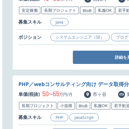
安定稼働
長期プロジェクト
私服OK
若手
BtoB
募集スキル
Java
ポジション
システムエンジニア（SE）
プログ
詳細を
PHP／webコンサルティング向け データ取得
50
65
単価(税抜)
〜
市ヶ谷
万円/月
長期プロジェクト
小規模
私服OK
若手歓
BtoB
募集スキル
PHP
JavaScript