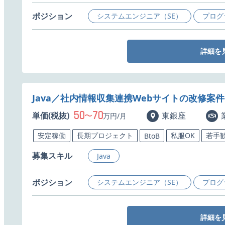
ポジション
システムエンジニア（SE）
プログ
詳細を
Java／社内情報収集連携Webサイトの改修案
50
70
単価(税抜)
〜
東銀座
万円/月
安定稼働
長期プロジェクト
私服OK
若手
BtoB
募集スキル
Java
ポジション
システムエンジニア（SE）
プログ
詳細を