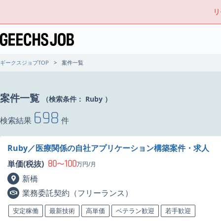
リ
ギークスジョブTOP
案件一覧
案件一覧
（検索条件：
Ruby
）
698
検索結果
件
Ruby／医療関係の自社アプリケーション構築案件・求人
80
100
単価(税抜)
〜
万円/月
新橋
業務委託契約（フリーランス）
安定稼働
最新技術
高単価
ベテラン歓迎
若手歓迎