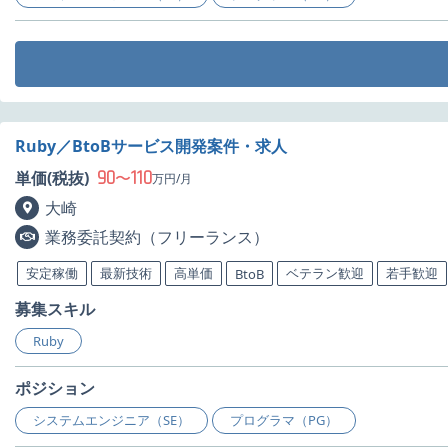
Ruby／BtoBサービス開発案件・求人
90
110
単価(税抜)
〜
万円/月
大崎
業務委託契約（フリーランス）
安定稼働
最新技術
高単価
ベテラン歓迎
若手歓迎
BtoB
募集スキル
Ruby
ポジション
システムエンジニア（SE）
プログラマ（PG）