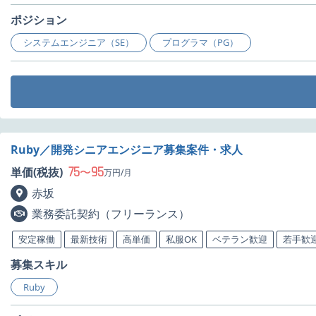
ポジション
システムエンジニア（SE）
プログラマ（PG）
Ruby／開発シニアエンジニア募集案件・求人
75
95
単価(税抜)
〜
万円/月
赤坂
業務委託契約（フリーランス）
安定稼働
最新技術
高単価
私服OK
ベテラン歓迎
若手歓
募集スキル
Ruby