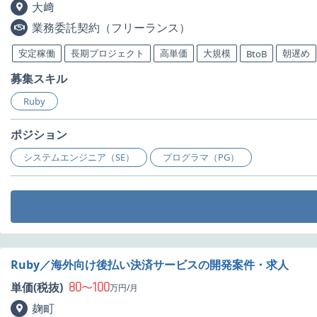
大﨑
業務委託契約（フリーランス）
安定稼働
長期プロジェクト
高単価
大規模
朝遅め
BtoB
募集スキル
Ruby
ポジション
システムエンジニア（SE）
プログラマ（PG）
Ruby／海外向け後払い決済サービスの開発案件・求人
80
100
単価(税抜)
〜
万円/月
麹町