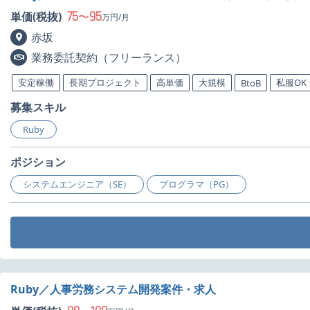
75
95
単価(税抜)
〜
万円/月
赤坂
業務委託契約（フリーランス）
安定稼働
長期プロジェクト
高単価
大規模
私服OK
BtoB
募集スキル
Ruby
ポジション
システムエンジニア（SE）
プログラマ（PG）
Ruby／人事労務システム開発案件・求人