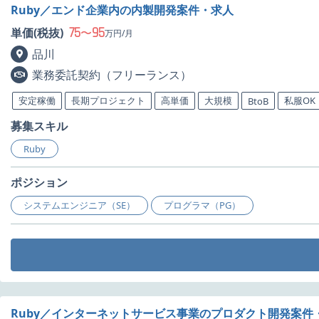
Ruby／エンド企業内の内製開発案件・求人
75
95
単価(税抜)
〜
万円/月
品川
業務委託契約（フリーランス）
安定稼働
長期プロジェクト
高単価
大規模
私服OK
BtoB
募集スキル
Ruby
ポジション
システムエンジニア（SE）
プログラマ（PG）
Ruby／インターネットサービス事業のプロダクト開発案件