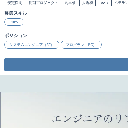
安定稼働
長期プロジェクト
高単価
大規模
ベテラ
BtoB
募集スキル
Ruby
ポジション
システムエンジニア（SE）
プログラマ（PG）