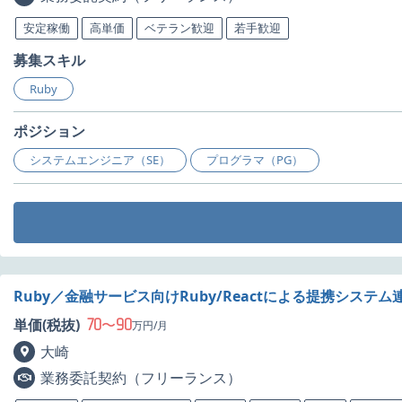
安定稼働
高単価
ベテラン歓迎
若手歓迎
募集スキル
Ruby
ポジション
システムエンジニア（SE）
プログラマ（PG）
Ruby／金融サービス向けRuby/Reactによる提携システ
70
90
単価(税抜)
〜
万円/月
大崎
業務委託契約（フリーランス）