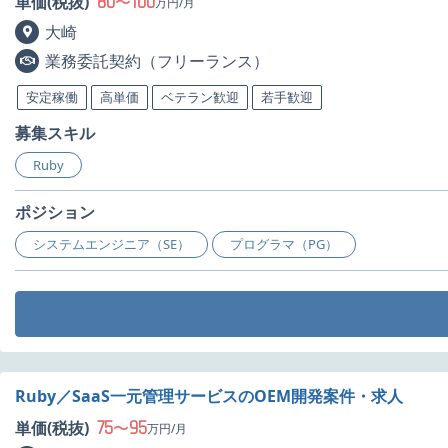
80
100
単価(税抜)
〜
万円/月
大崎
業務委託契約（フリーランス）
安定稼働
高単価
ベテラン歓迎
若手歓迎
募集スキル
Ruby
ポジション
システムエンジニア（SE）
プログラマ（PG）
Ruby／SaaS一元管理サービスのOEM開発案件・求人
75
95
単価(税抜)
〜
万円/月