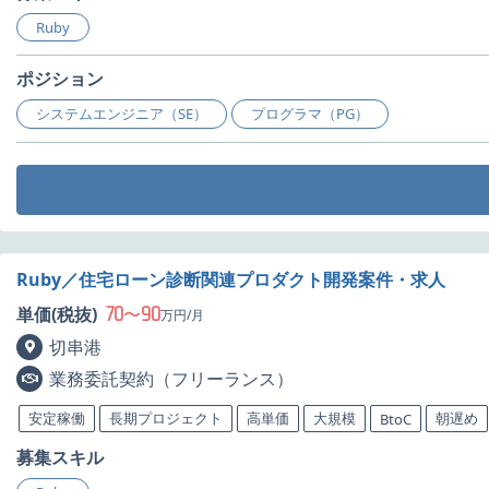
Ruby
ポジション
システムエンジニア（SE）
プログラマ（PG）
Ruby／住宅ローン診断関連プロダクト開発案件・求人
70
90
単価(税抜)
〜
万円/月
切串港
業務委託契約（フリーランス）
安定稼働
長期プロジェクト
高単価
大規模
朝遅め
BtoC
募集スキル