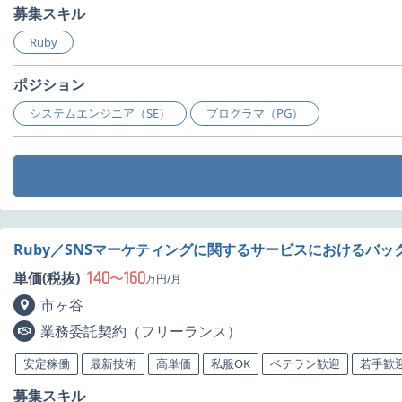
募集スキル
Ruby
ポジション
システムエンジニア（SE）
プログラマ（PG）
Ruby／SNSマーケティングに関するサービスにおけるバ
140
160
単価(税抜)
〜
万円/月
市ヶ谷
業務委託契約（フリーランス）
安定稼働
最新技術
高単価
私服OK
ベテラン歓迎
若手歓
募集スキル