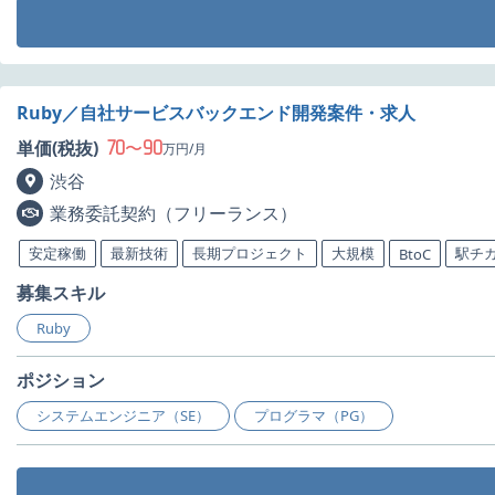
Ruby／自社サービスバックエンド開発案件・求人
70
90
単価(税抜)
〜
万円/月
渋谷
業務委託契約（フリーランス）
安定稼働
最新技術
長期プロジェクト
大規模
駅チ
BtoC
募集スキル
Ruby
ポジション
システムエンジニア（SE）
プログラマ（PG）