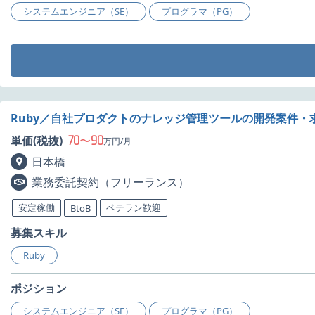
システムエンジニア（SE）
プログラマ（PG）
Ruby／自社プロダクトのナレッジ管理ツールの開発案件・
70
90
単価(税抜)
〜
万円/月
日本橋
業務委託契約（フリーランス）
安定稼働
ベテラン歓迎
BtoB
募集スキル
Ruby
ポジション
システムエンジニア（SE）
プログラマ（PG）