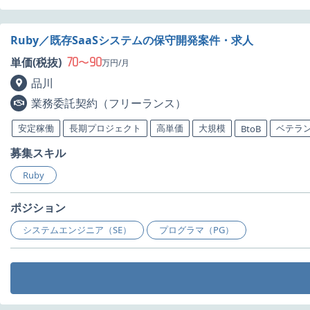
Ruby／既存SaaSシステムの保守開発案件・求人
70
90
単価(税抜)
〜
万円/月
品川
業務委託契約（フリーランス）
安定稼働
長期プロジェクト
高単価
大規模
ベテラ
BtoB
募集スキル
Ruby
ポジション
システムエンジニア（SE）
プログラマ（PG）