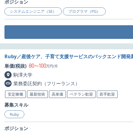
ポジション
システムエンジニア（SE）
プログラマ（PG）
Ruby／産後ケア、子育て支援サービスのバックエンド開発
80
100
単価(税抜)
〜
万円/月
駒澤大学
業務委託契約（フリーランス）
安定稼働
最新技術
高単価
ベテラン歓迎
若手歓迎
募集スキル
Ruby
ポジション