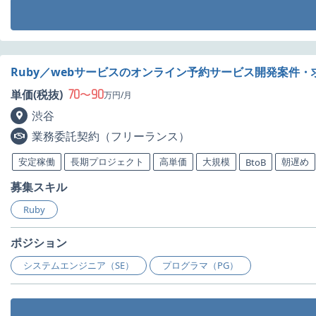
Ruby／webサービスのオンライン予約サービス開発案件・
70
90
単価(税抜)
〜
万円/月
渋谷
業務委託契約（フリーランス）
安定稼働
長期プロジェクト
高単価
大規模
朝遅め
BtoB
募集スキル
Ruby
ポジション
システムエンジニア（SE）
プログラマ（PG）