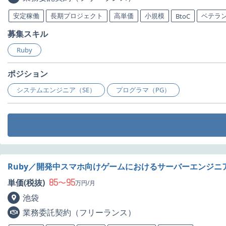
安定稼働
長期プロジェクト
高単価
小規模
ベテラ
BtoC
募集スキル
Ruby
ポジション
システムエンジニア（SE）
プログラマ（PG）
Ruby／開発中スマホ向けゲームにおけるサーバーエンジニ
85
95
単価(税抜)
〜
万円/月
池袋
業務委託契約（フリーランス）