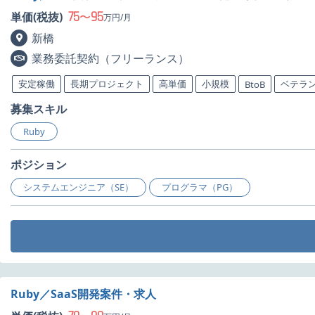
75
95
単価(税抜)
〜
万円/月
新橋
業務委託契約（フリーランス）
安定稼働
長期プロジェクト
高単価
小規模
ベテラ
BtoB
募集スキル
Ruby
ポジション
システムエンジニア（SE）
プログラマ（PG）
Ruby／SaaS開発案件・求人