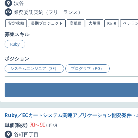
渋谷
業務委託契約（フリーランス）
安定稼働
長期プロジェクト
高単価
大規模
ベテラ
BtoB
募集スキル
Ruby
ポジション
システムエンジニア（SE）
プログラマ（PG）
Ruby／ECカートシステム関連アプリケーション開発案件・
70
90
単価(税抜)
〜
万円/月
谷町四丁目