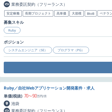
業務委託契約（フリーランス）
安定稼働
長期プロジェクト
高単価
大規模
ベテラ
BtoB
募集スキル
Ruby
ポジション
システムエンジニア（SE）
プログラマ（PG）
Ruby／自社Webアプリケーション開発案件・求人
70
90
単価(税抜)
〜
万円/月
池袋
業務委託契約（フリーランス）