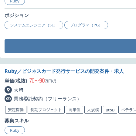
Ruby
ポジション
システムエンジニア（SE）
プログラマ（PG）
Ruby／ビジネスカード発行サービスの開発案件・求人
70
90
単価(税抜)
〜
万円/月
大﨑
業務委託契約（フリーランス）
安定稼働
長期プロジェクト
高単価
大規模
ベテラ
BtoB
募集スキル
Ruby