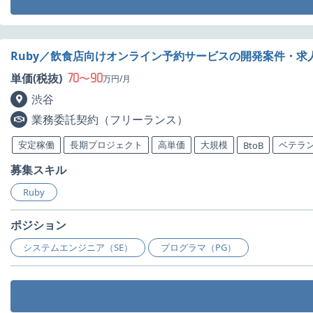
Ruby／飲食店向けオンライン予約サービスの開発案件・求
70
90
単価(税抜)
〜
万円/月
渋谷
業務委託契約（フリーランス）
安定稼働
長期プロジェクト
高単価
大規模
ベテラ
BtoB
募集スキル
Ruby
ポジション
システムエンジニア（SE）
プログラマ（PG）