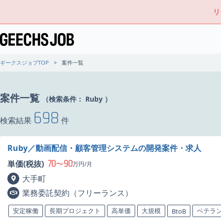
リ
ギークスジョブTOP
案件一覧
案件一覧
（検索条件：
Ruby
）
698
検索結果
件
Ruby／動画配信・顧客管理システムの開発案件・求人
70
90
単価(税抜)
〜
万円/月
大手町
業務委託契約（フリーランス）
安定稼働
長期プロジェクト
高単価
大規模
ベテラ
BtoB