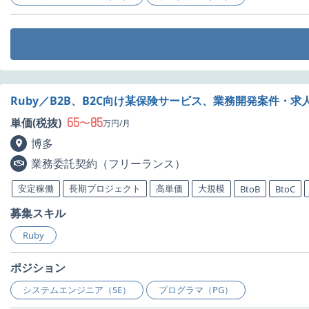
Ruby／B2B、B2C向け某保険サービス、業務開発案件・求
65
85
単価(税抜)
〜
万円/月
博多
業務委託契約（フリーランス）
安定稼働
長期プロジェクト
高単価
大規模
BtoB
BtoC
募集スキル
Ruby
ポジション
システムエンジニア（SE）
プログラマ（PG）