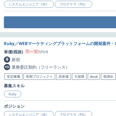
システムエンジニア（SE）
プログラマ（PG）
Ruby／WEBマーケティングプラットフォームの開発案件・
70
90
単価(税抜)
〜
万円/月
新宿
業務委託契約（フリーランス）
安定稼働
長期プロジェクト
高単価
大規模
朝遅め
BtoB
募集スキル
Ruby
ポジション
システムエンジニア（SE）
プログラマ（PG）