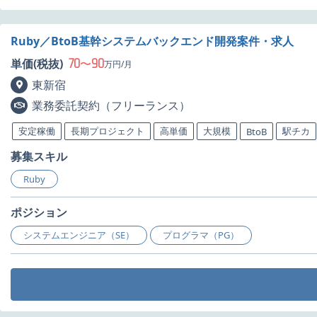
Ruby／BtoB基幹システムバックエンド開発案件・求人
70
90
単価(税抜)
〜
万円/月
東新宿
業務委託契約（フリーランス）
安定稼働
長期プロジェクト
高単価
大規模
駅チカ
BtoB
募集スキル
Ruby
ポジション
システムエンジニア（SE）
プログラマ（PG）