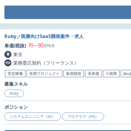
Ruby／医療向けSaaS開発案件・求人
70
90
単価(税抜)
〜
万円/月
東京
業務委託契約（フリーランス）
安定稼働
長期プロジェクト
新規開発
高単価
小規模
Bto
募集スキル
Ruby
ポジション
システムエンジニア（SE）
プログラマ（PG）