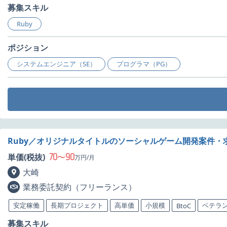
募集スキル
Ruby
ポジション
システムエンジニア（SE）
プログラマ（PG）
Ruby／オリジナルタイトルのソーシャルゲーム開発案件・
70
90
単価(税抜)
〜
万円/月
大崎
業務委託契約（フリーランス）
安定稼働
長期プロジェクト
高単価
小規模
ベテラ
BtoC
募集スキル