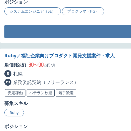
ポジション
システムエンジニア（SE）
プログラマ（PG）
Ruby／福祉企業向けプロダクト開発支援案件・求人
80
90
単価(税抜)
〜
万円/月
札幌
業務委託契約（フリーランス）
安定稼働
ベテラン歓迎
若手歓迎
募集スキル
Ruby
ポジション