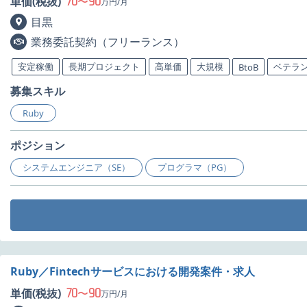
70
90
単価(税抜)
〜
万円/月
目黒
業務委託契約（フリーランス）
安定稼働
長期プロジェクト
高単価
大規模
ベテラ
BtoB
募集スキル
Ruby
ポジション
システムエンジニア（SE）
プログラマ（PG）
Ruby／Fintechサービスにおける開発案件・求人
70
90
単価(税抜)
〜
万円/月