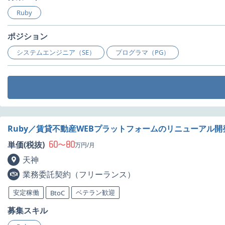
Ruby
ポジション
システムエンジニア（SE）
プログラマ（PG）
Ruby／賃貸不動産WEBプラットフォームのリニューアル
60
80
単価(税抜)
〜
万円/月
天神
業務委託契約（フリーランス）
安定稼働
ベテラン歓迎
BtoC
募集スキル