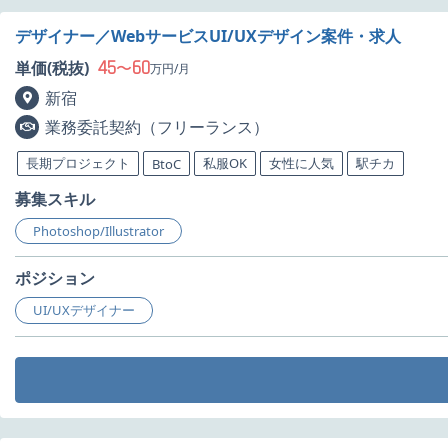
デザイナー／WebサービスUI/UXデザイン案件・求人
45
60
単価(税抜)
〜
万円/月
新宿
業務委託契約（フリーランス）
長期プロジェクト
私服OK
女性に人気
駅チカ
BtoC
募集スキル
Photoshop/Illustrator
ポジション
UI/UXデザイナー