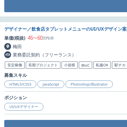
デザイナー／飲食店タブレットメニューのUI/UXデザイン
45
60
単価(税抜)
〜
万円/月
梅田
業務委託契約（フリーランス）
安定稼働
長期プロジェクト
小規模
私服OK
駅チカ
BtoC
募集スキル
HTML5/CSS3
JavaScript
Photoshop/Illustrator
ポジション
UI/UXデザイナー