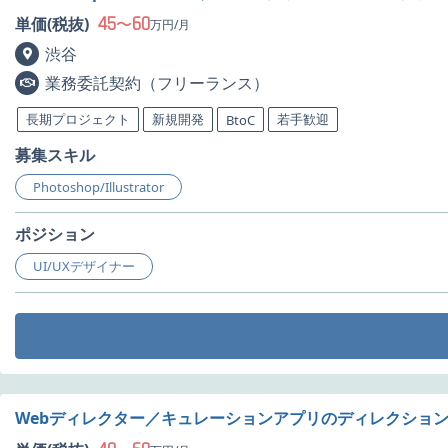
45
60
単価(税抜)
〜
万円/月
渋谷
業務委託契約（フリーランス）
長期プロジェクト
新規開発
若手歓迎
BtoC
募集スキル
Photoshop/Illustrator
ポジション
UI/UXデザイナー
Webディレクター／キュレーションアプリのディレクショ