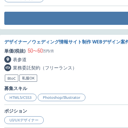
デザイナー／ウェディング情報サイト制作 WEBデザイン案
50
60
単価(税抜)
〜
万円/月
表参道
業務委託契約（フリーランス）
私服OK
BtoC
募集スキル
HTML5/CSS3
Photoshop/Illustrator
ポジション
UI/UXデザイナー