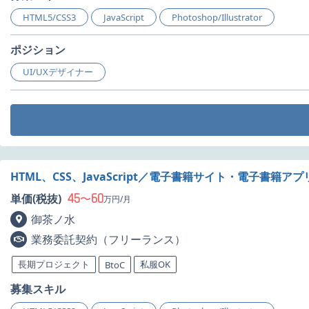
HTML5/CSS3
JavaScript
Photoshop/Illustrator
ポジション
UI/UXデザイナー
HTML、CSS、JavaScript／電子書籍サイト・電子書
45
60
単価(税抜)
〜
万円/月
御茶ノ水
業務委託契約（フリーランス）
長期プロジェクト
私服OK
BtoC
募集スキル