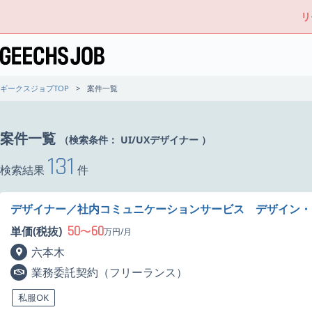
リ
ギークスジョブTOP
案件一覧
案件一覧
（検索条件：
UI/UXデザイナー
）
131
検索結果
件
デザイナー／社内コミュニケーションサービス デザイン・
50
60
単価(税抜)
〜
万円/月
六本木
業務委託契約（フリーランス）
私服OK