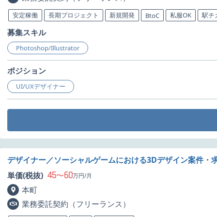
安定稼働
長期プロジェクト
新規開発
私服OK
駅チ
BtoC
募集スキル
Photoshop/Illustrator
ポジション
UI/UXデザイナー
デザイナー／ソーシャルゲームにおける3Dデザイン案件・
45
60
単価(税抜)
〜
万円/月
本町
業務委託契約（フリーランス）