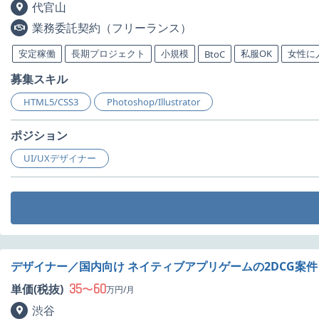
代官山
業務委託契約（フリーランス）
安定稼働
長期プロジェクト
小規模
私服OK
女性に
BtoC
募集スキル
HTML5/CSS3
Photoshop/Illustrator
ポジション
UI/UXデザイナー
デザイナー／国内向け ネイティブアプリゲームの2DCG案
35
60
単価(税抜)
〜
万円/月
渋谷