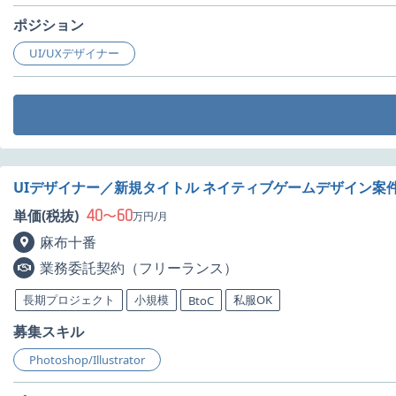
ポジション
UI/UXデザイナー
UIデザイナー／新規タイトル ネイティブゲームデザイン案
40
60
単価(税抜)
〜
万円/月
麻布十番
業務委託契約（フリーランス）
長期プロジェクト
小規模
私服OK
BtoC
募集スキル
Photoshop/Illustrator