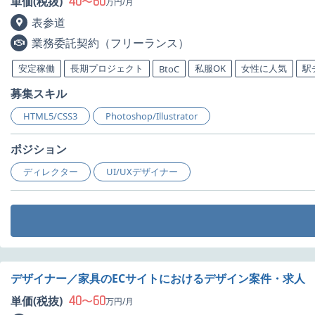
40
60
単価(税抜)
〜
万円/月
表参道
業務委託契約（フリーランス）
安定稼働
長期プロジェクト
私服OK
女性に人気
駅
BtoC
募集スキル
HTML5/CSS3
Photoshop/Illustrator
ポジション
ディレクター
UI/UXデザイナー
デザイナー／家具のECサイトにおけるデザイン案件・求人
40
60
単価(税抜)
〜
万円/月