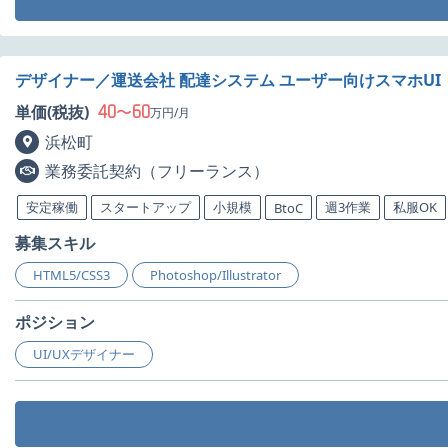
デザイナー／運送会社 配達システム ユーザー向けスマホUI
40
60
単価(税抜)
〜
万円/月
浜松町
業務委託契約（フリーランス）
安定稼働
スタートアップ
小規模
週3作業
私服OK
BtoC
募集スキル
HTML5/CSS3
Photoshop/Illustrator
ポジション
UI/UXデザイナー