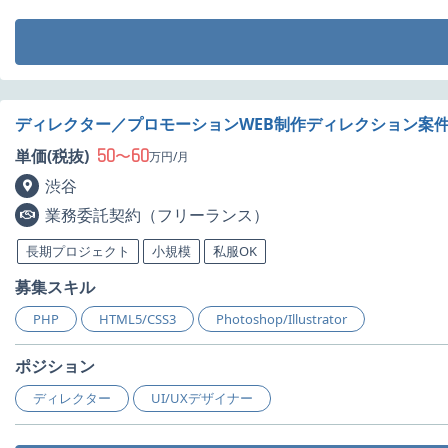
ディレクター／プロモーションWEB制作ディレクション案
50
60
単価(税抜)
〜
万円/月
渋谷
業務委託契約（フリーランス）
長期プロジェクト
小規模
私服OK
募集スキル
PHP
HTML5/CSS3
Photoshop/Illustrator
ポジション
ディレクター
UI/UXデザイナー