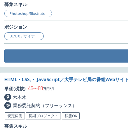
募集スキル
Photoshop/Illustrator
ポジション
UI/UXデザイナー
HTML・CSS,・ JavaScript／大手テレビ局の番組Web
45
60
単価(税抜)
〜
万円/月
六本木
業務委託契約（フリーランス）
安定稼働
長期プロジェクト
私服OK
募集スキル