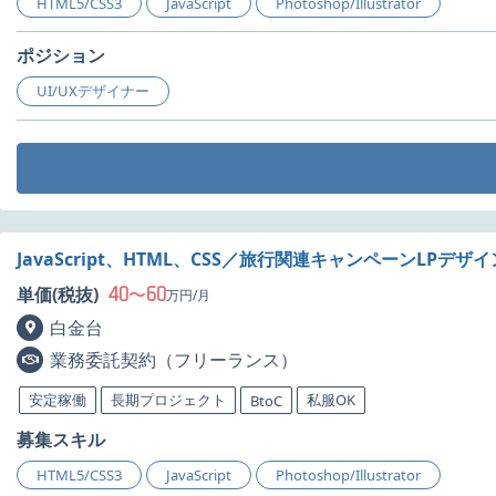
HTML5/CSS3
JavaScript
Photoshop/Illustrator
ポジション
UI/UXデザイナー
JavaScript、HTML、CSS／旅行関連キャンペーンLPデ
40
60
単価(税抜)
〜
万円/月
白金台
業務委託契約（フリーランス）
安定稼働
長期プロジェクト
私服OK
BtoC
募集スキル
HTML5/CSS3
JavaScript
Photoshop/Illustrator