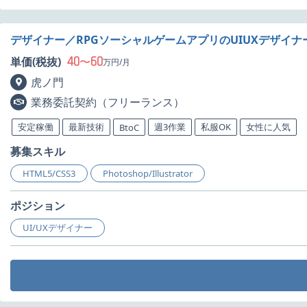
デザイナー／RPGソーシャルゲームアプリのUIUXデザイナ
40
60
単価(税抜)
〜
万円/月
虎ノ門
業務委託契約（フリーランス）
安定稼働
最新技術
週3作業
私服OK
女性に人気
BtoC
募集スキル
HTML5/CSS3
Photoshop/Illustrator
ポジション
UI/UXデザイナー