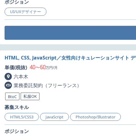
ポジション
UI/UXデザイナー
HTML, CSS, JavaScript／女性向けキュレーションサイ
40
60
単価(税抜)
〜
万円/月
六本木
業務委託契約（フリーランス）
私服OK
BtoC
募集スキル
HTML5/CSS3
JavaScript
Photoshop/Illustrator
ポジション