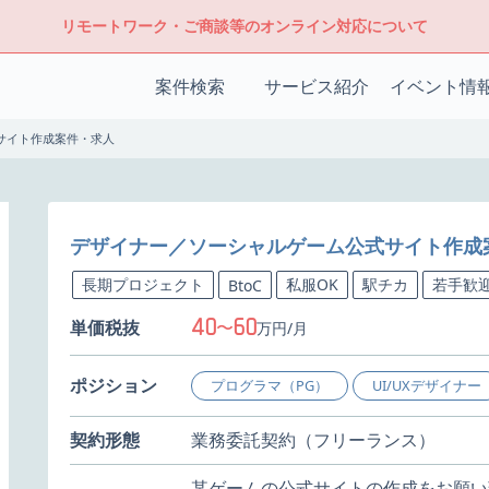
リモートワーク・ご商談等のオンライン対応について
案件検索
サービス紹介
イベント情
サイト作成案件・求人
デザイナー／ソーシャルゲーム公式サイト作成
長期プロジェクト
私服OK
駅チカ
若手歓
BtoC
40
60
単価税抜
〜
万円/月
ポジション
プログラマ（PG）
UI/UXデザイナー
契約形態
業務委託契約（フリーランス）
某ゲームの公式サイトの作成をお願い