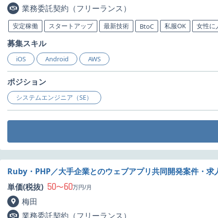
業務委託契約（フリーランス）
安定稼働
スタートアップ
最新技術
私服OK
女性に
BtoC
募集スキル
iOS
Android
AWS
ポジション
システムエンジニア（SE）
Ruby・PHP／大手企業とのウェブアプリ共同開発案件・求
50
60
単価(税抜)
〜
万円/月
梅田
業務委託契約（フリーランス）