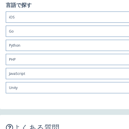
言語で探す
iOS
Go
Python
PHP
JavaScript
Unity
よくある質問