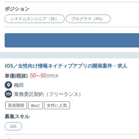
ポジション
システムエンジニア（SE）
プログラマ（PG）
iOS／女性向け情報ネイティブアプリの開発案件・求人
50
65
単価(税抜)
〜
万円/月
梅田
業務委託契約（フリーランス）
新規開発
女性に人気
BtoC
募集スキル
iOS