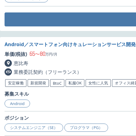
Android／スマートフォン向けキュレーションサービス開
65
80
単価(税抜)
〜
万円/月
恵比寿
業務委託契約（フリーランス）
安定稼働
新規開発
私服OK
女性に人気
オフィス綺
BtoC
募集スキル
Android
ポジション
システムエンジニア（SE）
プログラマ（PG）