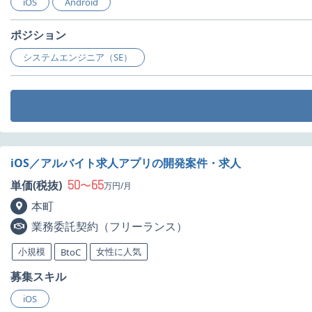
iOS
Android
ポジション
システムエンジニア（SE）
iOS／アルバイト求人アプリの開発案件・求人
50
65
単価(税抜)
〜
万円/月
本町
業務委託契約（フリーランス）
小規模
女性に人気
BtoC
募集スキル
iOS