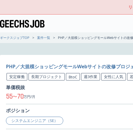
リ
ギークスジョブTOP
案件一覧
PHP／大規模ショッピングモールWebサイトの改
PHP／大規模ショッピングモールWebサイトの改修プロジ
安定稼働
長期プロジェクト
週3作業
女性に人気
BtoC
単価税抜
55
70
〜
万円/月
ポジション
システムエンジニア（SE）