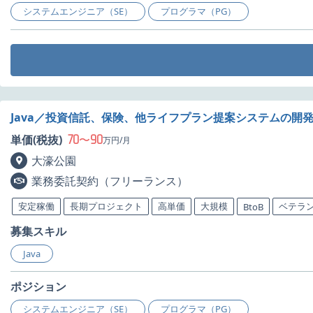
システムエンジニア（SE）
プログラマ（PG）
Java／投資信託、保険、他ライフプラン提案システムの開
70
90
単価(税抜)
〜
万円/月
大濠公園
業務委託契約（フリーランス）
安定稼働
長期プロジェクト
高単価
大規模
ベテラ
BtoB
募集スキル
Java
ポジション
システムエンジニア（SE）
プログラマ（PG）