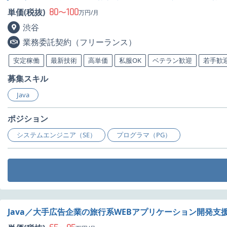
80
100
単価(税抜)
〜
万円/月
渋谷
業務委託契約（フリーランス）
安定稼働
最新技術
高単価
私服OK
ベテラン歓迎
若手歓
募集スキル
Java
ポジション
システムエンジニア（SE）
プログラマ（PG）
Java／大手広告企業の旅行系WEBアプリケーション開発支