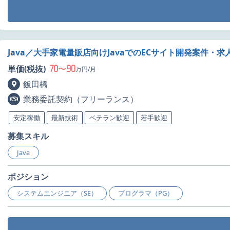
Java／大手家電量販店向けJavaでのECサイト開発案件・求
70
90
単価(税抜)
〜
万円/月
飯田橋
業務委託契約（フリーランス）
安定稼働
最新技術
ベテラン歓迎
若手歓迎
募集スキル
Java
ポジション
システムエンジニア（SE）
プログラマ（PG）