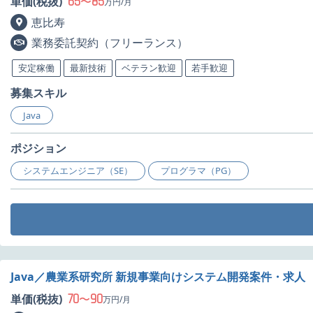
65
85
単価(税抜)
〜
万円/月
恵比寿
業務委託契約（フリーランス）
安定稼働
最新技術
ベテラン歓迎
若手歓迎
募集スキル
Java
ポジション
システムエンジニア（SE）
プログラマ（PG）
Java／農業系研究所 新規事業向けシステム開発案件・求人
70
90
単価(税抜)
〜
万円/月