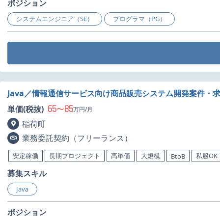
ポジション
システムエンジニア（SE）
プログラマ（PG）
Java／情報通信サービス向け商品販売システム開発案件・
65
85
単価(税抜)
〜
万円/月
稲荷町
業務委託契約（フリーランス）
安定稼働
長期プロジェクト
高単価
大規模
私服OK
BtoB
募集スキル
Java
ポジション