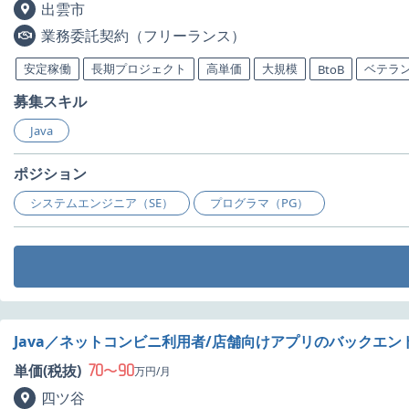
出雲市
業務委託契約（フリーランス）
安定稼働
長期プロジェクト
高単価
大規模
ベテラ
BtoB
募集スキル
Java
ポジション
システムエンジニア（SE）
プログラマ（PG）
Java／ネットコンビニ利用者/店舗向けアプリのバックエ
70
90
単価(税抜)
〜
万円/月
四ツ谷