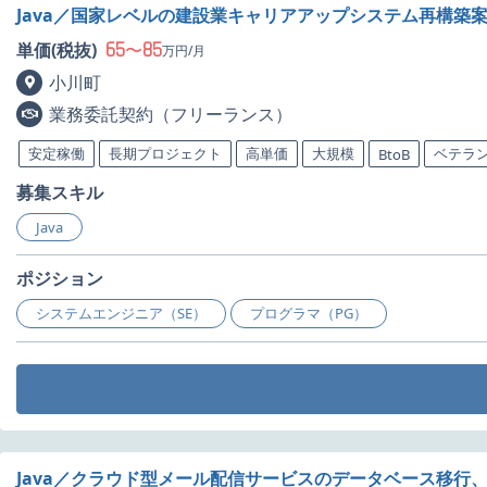
Java／国家レベルの建設業キャリアアップシステム再構築
65
85
単価(税抜)
〜
万円/月
小川町
業務委託契約（フリーランス）
安定稼働
長期プロジェクト
高単価
大規模
ベテラ
BtoB
募集スキル
Java
ポジション
システムエンジニア（SE）
プログラマ（PG）
Java／クラウド型メール配信サービスのデータベース移行