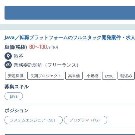
Java／転職プラットフォームのフルスタック開発案件・求
80
100
単価(税抜)
〜
万円/月
渋谷
業務委託契約（フリーランス）
安定稼働
長期プロジェクト
高単価
小規模
朝遅め
BtoC
募集スキル
Java
ポジション
システムエンジニア（SE）
プログラマ（PG）