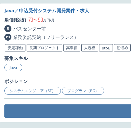
Java／申込受付システム開発案件・求人
70
90
単価(税抜)
〜
万円/月
バスセンター前
業務委託契約（フリーランス）
安定稼働
長期プロジェクト
高単価
大規模
朝遅め
BtoB
募集スキル
Java
ポジション
システムエンジニア（SE）
プログラマ（PG）