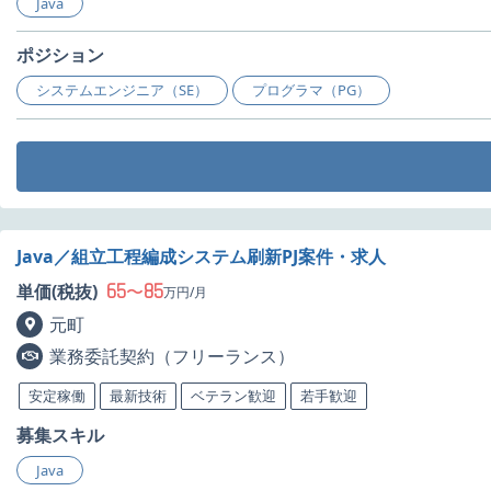
Java
ポジション
システムエンジニア（SE）
プログラマ（PG）
Java／組立工程編成システム刷新PJ案件・求人
65
85
単価(税抜)
〜
万円/月
元町
業務委託契約（フリーランス）
安定稼働
最新技術
ベテラン歓迎
若手歓迎
募集スキル
Java