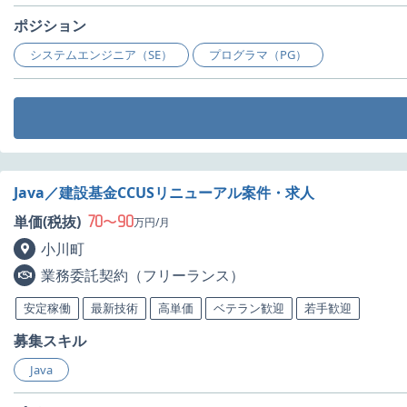
ポジション
システムエンジニア（SE）
プログラマ（PG）
Java／建設基金CCUSリニューアル案件・求人
70
90
単価(税抜)
〜
万円/月
小川町
業務委託契約（フリーランス）
安定稼働
最新技術
高単価
ベテラン歓迎
若手歓迎
募集スキル
Java