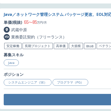
Java／ネットワーク管理システム パッケージ更改、EOL
65
85
単価(税抜)
〜
万円/月
武蔵中原
業務委託契約（フリーランス）
安定稼働
長期プロジェクト
高単価
大規模
ベテラ
BtoB
募集スキル
Java
ポジション
システムエンジニア（SE）
プログラマ（PG）