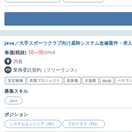
Java／大手スポーツクラブ向け基幹システム改修案件・求
65
85
単価(税抜)
〜
万円/月
渋谷
業務委託契約（フリーランス）
安定稼働
長期プロジェクト
高単価
大規模
ベテラ
BtoB
募集スキル
Java
ポジション
システムエンジニア（SE）
プログラマ（PG）