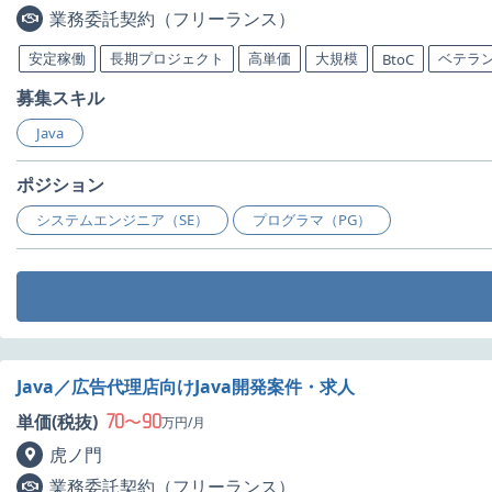
業務委託契約（フリーランス）
安定稼働
長期プロジェクト
高単価
大規模
ベテラ
BtoC
募集スキル
Java
ポジション
システムエンジニア（SE）
プログラマ（PG）
Java／広告代理店向けJava開発案件・求人
70
90
単価(税抜)
〜
万円/月
虎ノ門
業務委託契約（フリーランス）