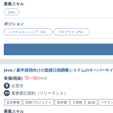
募集スキル
Java
ポジション
システムエンジニア（SE）
プログラマ（PG）
Java／新卒採用向けの面接日程調整システムのサーバーサ
70
90
単価(税抜)
〜
万円/月
出雲市
業務委託契約（フリーランス）
安定稼働
長期プロジェクト
高単価
大規模
ベテラ
BtoB
募集スキル