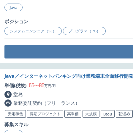
Java
ポジション
システムエンジニア（SE）
プログラマ（PG）
Java／インターネットバンキング向け業務端末全面移行開
65
85
単価(税抜)
〜
万円/月
堂島
業務委託契約（フリーランス）
安定稼働
長期プロジェクト
高単価
大規模
朝遅め
BtoB
募集スキル