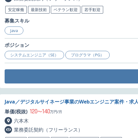
安定稼働
最新技術
ベテラン歓迎
若手歓迎
募集スキル
Java
ポジション
システムエンジニア（SE）
プログラマ（PG）
Java／デジタルサイネージ事業のWebエンジニア案件・求
120
140
単価(税抜)
〜
万円/月
六本木
業務委託契約（フリーランス）