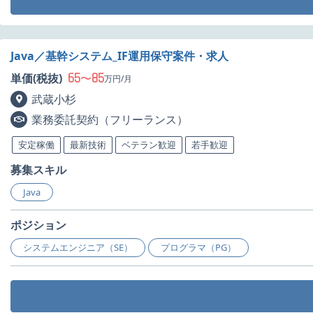
Java／基幹システム_IF運用保守案件・求人
65
85
単価(税抜)
〜
万円/月
武蔵小杉
業務委託契約（フリーランス）
安定稼働
最新技術
ベテラン歓迎
若手歓迎
募集スキル
Java
ポジション
システムエンジニア（SE）
プログラマ（PG）