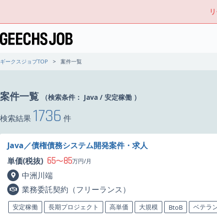
リ
ギークスジョブTOP
案件一覧
案件一覧
（検索条件：
Java
/
安定稼働
）
1736
検索結果
件
Java／債権債務システム開発案件・求人
65
85
単価(税抜)
〜
万円/月
中洲川端
業務委託契約（フリーランス）
安定稼働
長期プロジェクト
高単価
大規模
ベテラ
BtoB