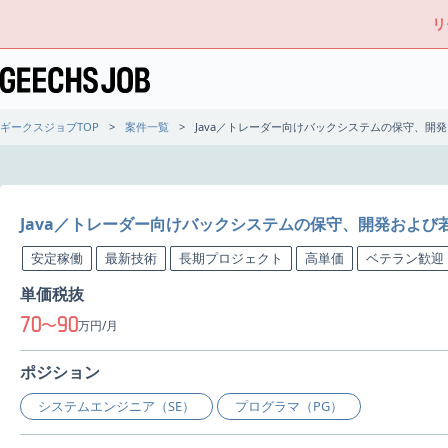
リ
ギークスジョブTOP
案件一覧
Java／トレーダー向けバックシステムの保守、開
Java／トレーダー向けバックシステムの保守、開発および
安定稼働
最新技術
長期プロジェクト
高単価
ベテラン歓迎
単価税抜
70
90
〜
万円/月
ポジション
システムエンジニア（SE）
プログラマ（PG）