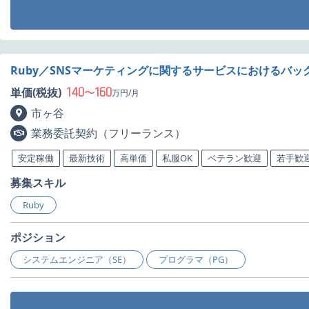
Ruby／SNSマーケティングに関するサービスにおけるバ
140
160
単価(税抜)
〜
万円/月
市ヶ谷
業務委託契約（フリーランス）
安定稼働
最新技術
高単価
私服OK
ベテラン歓迎
若手歓
募集スキル
Ruby
ポジション
システムエンジニア（SE）
プログラマ（PG）