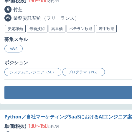
130
150
単価(税抜)
〜
万円/月
竹芝
業務委託契約（フリーランス）
安定稼働
最新技術
高単価
ベテラン歓迎
若手歓迎
募集スキル
AWS
ポジション
システムエンジニア（SE）
プログラマ（PG）
Python／自社マーケティングSaaSにおけるAIエンジニア
130
150
単価(税抜)
〜
万円/月