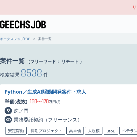
リ
ギークスジョブTOP
案件一覧
案件一覧
（フリーワード：
リモート
）
8538
検索結果
件
Python／生成AI駆動開発案件・求人
150
170
単価(税抜)
〜
万円/月
虎ノ門
業務委託契約（フリーランス）
安定稼働
長期プロジェクト
高単価
大規模
ベテラ
BtoB