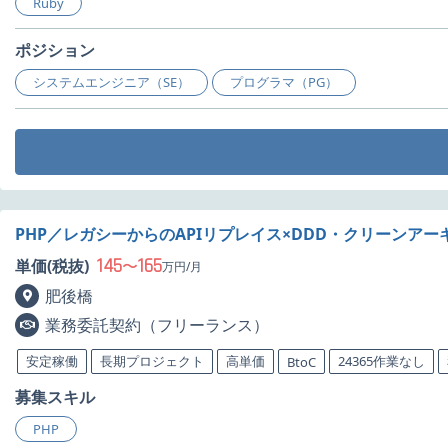
Ruby
ポジション
システムエンジニア（SE）
プログラマ（PG）
PHP／レガシーからのAPIリプレイス×DDD・クリーンア
145
165
単価(税抜)
〜
万円/月
肥後橋
業務委託契約（フリーランス）
安定稼働
長期プロジェクト
高単価
24365作業なし
BtoC
募集スキル
PHP