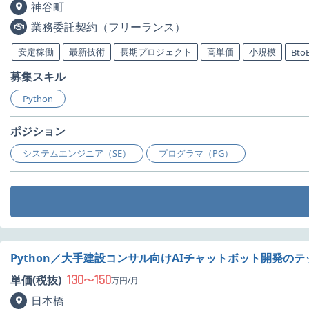
神谷町
業務委託契約（フリーランス）
安定稼働
最新技術
長期プロジェクト
高単価
小規模
Bto
募集スキル
Python
ポジション
システムエンジニア（SE）
プログラマ（PG）
Python／大手建設コンサル向けAIチャットボット開発の
130
150
単価(税抜)
〜
万円/月
日本橋