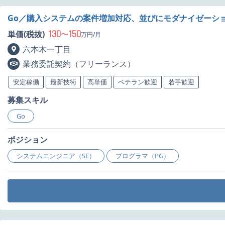
Go／購入システムの案件増加対応、並びにモダナイゼーシ
130
150
単価(税抜)
〜
万円/月
六本木一丁目
業務委託契約（フリーランス）
安定稼働
最新技術
高単価
ベテラン歓迎
若手歓迎
募集スキル
Go
ポジション
システムエンジニア（SE）
プログラマ（PG）