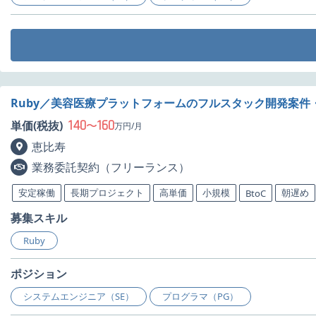
Ruby／美容医療プラットフォームのフルスタック開発案件
140
160
単価(税抜)
〜
万円/月
恵比寿
業務委託契約（フリーランス）
安定稼働
長期プロジェクト
高単価
小規模
朝遅め
BtoC
募集スキル
Ruby
ポジション
システムエンジニア（SE）
プログラマ（PG）