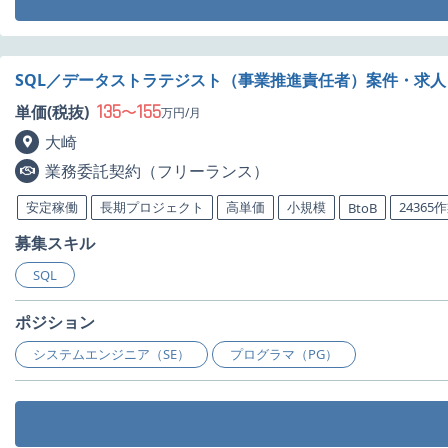
SQL／データストラテジスト（事業推進責任者）案件・求人
135
155
単価(税抜)
〜
万円/月
大崎
業務委託契約（フリーランス）
安定稼働
長期プロジェクト
高単価
小規模
24365
BtoB
募集スキル
SQL
ポジション
システムエンジニア（SE）
プログラマ（PG）