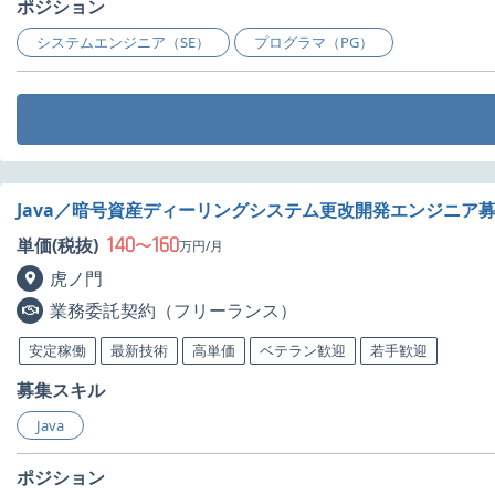
ポジション
システムエンジニア（SE）
プログラマ（PG）
Java／暗号資産ディーリングシステム更改開発エンジニア
140
160
単価(税抜)
〜
万円/月
虎ノ門
業務委託契約（フリーランス）
安定稼働
最新技術
高単価
ベテラン歓迎
若手歓迎
募集スキル
Java
ポジション