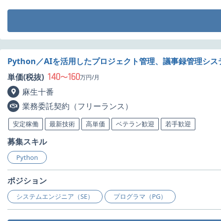
Python／AIを活用したプロジェクト管理、議事録管理シ
140
160
単価(税抜)
〜
万円/月
麻生十番
業務委託契約（フリーランス）
安定稼働
最新技術
高単価
ベテラン歓迎
若手歓迎
募集スキル
Python
ポジション
システムエンジニア（SE）
プログラマ（PG）