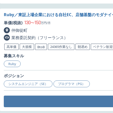
Ruby／東証上場企業における自社EC、店舗基盤のモダナ
130
150
単価(税抜)
〜
万円/月
仲御徒町
業務委託契約（フリーランス）
高単価
大規模
24365作業なし
朝遅め
ベテラン歓迎
BtoB
募集スキル
Ruby
ポジション
システムエンジニア（SE）
プログラマ（PG）