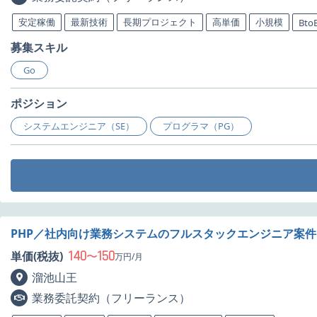
安定稼働
最新技術
長期プロジェクト
高単価
小規模
Bto
募集スキル
Go
ポジション
システムエンジニア（SE）
プログラマ（PG）
PHP／社内向け業務システムのフルスタックエンジニア案
140
150
単価(税抜)
〜
万円/月
溜池山王
業務委託契約（フリーランス）