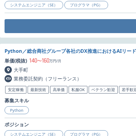
システムエンジニア（SE）
プログラマ（PG）
Python／総合商社グループ各社のDX推進におけるAIリ
140
160
単価(税抜)
〜
万円/月
大手町
業務委託契約（フリーランス）
安定稼働
最新技術
高単価
私服OK
ベテラン歓迎
若手歓
募集スキル
Python
ポジション
システムエンジニア（SE）
プログラマ（PG）