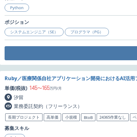
Python
ポジション
システムエンジニア（SE）
プログラマ（PG）
Ruby／医療関係自社アプリケーション開発におけるAI活
145
165
単価(税抜)
〜
万円/月
汐留
業務委託契約（フリーランス）
長期プロジェクト
高単価
小規模
24365作業なし
ベ
BtoB
募集スキル