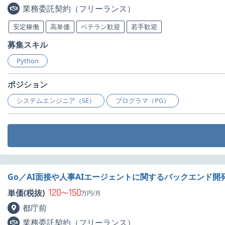
業務委託契約（フリーランス）
安定稼働
高単価
ベテラン歓迎
若手歓迎
募集スキル
Python
ポジション
システムエンジニア（SE）
プログラマ（PG）
Go／AI面接や人事AIエージェントに関するバックエンド開
120
150
単価(税抜)
〜
万円/月
都庁前
業務委託契約（フリーランス）