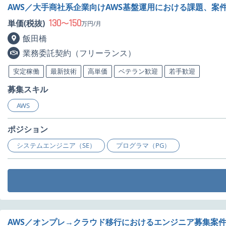
AWS／大手商社系企業向けAWS基盤運用における課題、案
130
150
単価(税抜)
〜
万円/月
飯田橋
業務委託契約（フリーランス）
安定稼働
最新技術
高単価
ベテラン歓迎
若手歓迎
募集スキル
AWS
ポジション
システムエンジニア（SE）
プログラマ（PG）
AWS／オンプレ→クラウド移行におけるエンジニア募集案