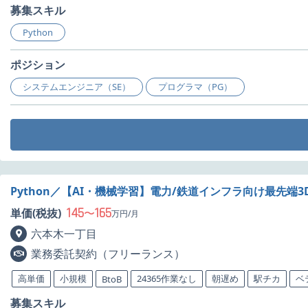
募集スキル
Python
ポジション
システムエンジニア（SE）
プログラマ（PG）
Python／【AI・機械学習】電力/鉄道インフラ向け最先
145
165
単価(税抜)
〜
万円/月
六本木一丁目
業務委託契約（フリーランス）
高単価
小規模
24365作業なし
朝遅め
駅チカ
ベ
BtoB
募集スキル