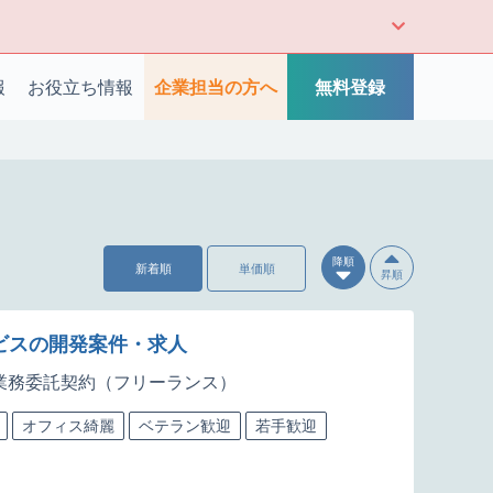
報
お役立ち情報
企業担当の方へ
無料登録
降順
新着順
単価順
昇順
ービスの開発案件・求人
業務委託契約（フリーランス）
オフィス綺麗
ベテラン歓迎
若手歓迎