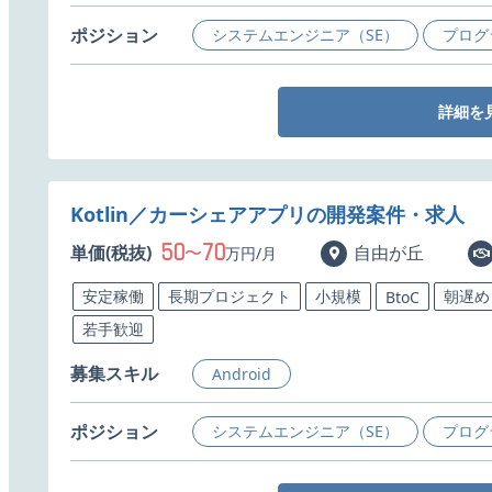
ポジション
システムエンジニア（SE）
プログ
詳細を
Kotlin／カーシェアアプリの開発案件・求人
50
70
単価(税抜)
〜
自由が丘
万円/月
安定稼働
長期プロジェクト
小規模
朝遅め
BtoC
若手歓迎
募集スキル
Android
ポジション
システムエンジニア（SE）
プログ