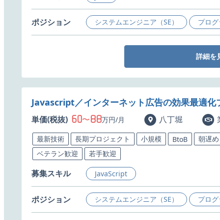
ポジション
システムエンジニア（SE）
プログ
詳細を
Javascript／インターネット広告の効果最
60
88
単価(税抜)
〜
八丁堀
万円/月
最新技術
長期プロジェクト
小規模
朝遅め
BtoB
ベテラン歓迎
若手歓迎
募集スキル
JavaScript
ポジション
システムエンジニア（SE）
プログ