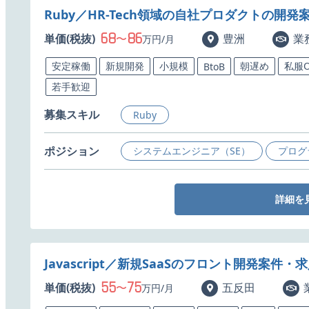
Ruby／HR-Tech領域の自社プロダクトの開発
68
86
単価(税抜)
〜
豊洲
業
万円/月
安定稼働
新規開発
小規模
朝遅め
私服O
BtoB
若手歓迎
募集スキル
Ruby
ポジション
システムエンジニア（SE）
プログ
詳細を
Javascript／新規SaaSのフロント開発案件・
55
75
単価(税抜)
〜
五反田
万円/月