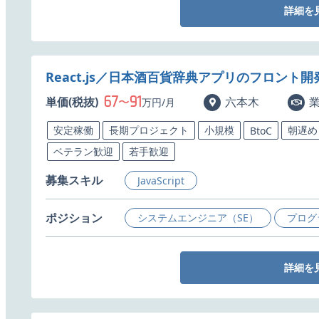
詳細を
React.js／日本酒百貨辞典アプリのフロント
67
91
単価(税抜)
〜
六本木
万円/月
安定稼働
長期プロジェクト
小規模
朝遅め
BtoC
ベテラン歓迎
若手歓迎
募集スキル
JavaScript
ポジション
システムエンジニア（SE）
プログ
詳細を