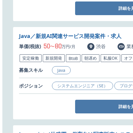
詳細を
Java／新規AI関連サービス開発案件・求人
50
80
単価(税抜)
〜
渋谷
業
万円/月
安定稼働
新規開発
朝遅め
私服OK
オフ
BtoB
募集スキル
Java
ポジション
システムエンジニア（SE）
プログ
詳細を