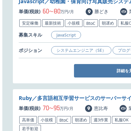
Javascript／幼稚園・保育向け写真販売シ
60
80
単価(税抜)
〜
勝どき
万円/月
安定稼働
最新技術
小規模
朝遅め
私服O
BtoC
募集スキル
JavaScript
ポジション
システムエンジニア（SE）
プログ
詳細を
Ruby／多言語相互学習サービスのサーバーサ
70
95
単価(税抜)
〜
恵比寿
万円/月
高単価
小規模
朝遅め
週3作業
私服OK
BtoC
若手歓迎