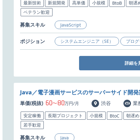
最新技術
新規開発
高単価
小規模
朝遅
BtoB
ベテラン歓迎
募集スキル
JavaScript
ポジション
システムエンジニア（SE）
プログ
詳細を
Java／電子漫画サービスのサーバーサイド開
60
80
単価(税抜)
〜
渋谷
業
万円/月
安定稼働
長期プロジェクト
小規模
朝遅め
BtoC
若手歓迎
募集スキル
Java