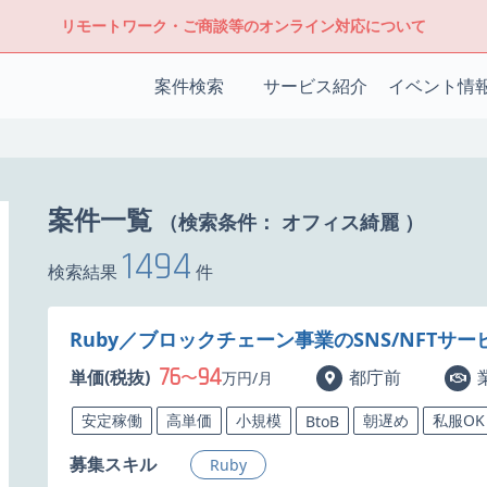
リモートワーク・ご商談等のオンライン対応について
案件検索
サービス紹介
イベント情
案件一覧
（検索条件：
オフィス綺麗
）
1494
検索結果
件
Ruby／ブロックチェーン事業のSNS/NFTサ
76
94
単価(税抜)
〜
都庁前
万円/月
安定稼働
高単価
小規模
朝遅め
私服OK
BtoB
募集スキル
Ruby