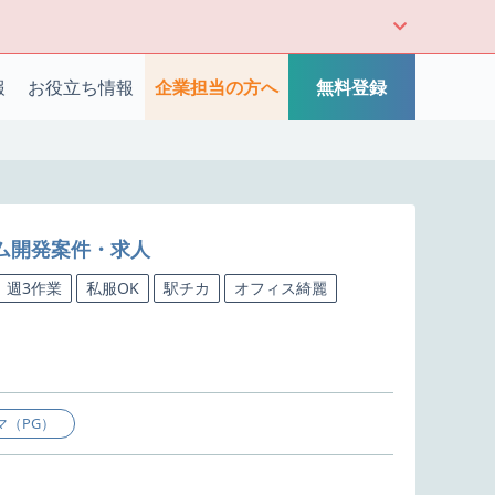
報
お役立ち情報
企業担当の方へ
無料登録
ーム開発案件・求人
週3作業
私服OK
駅チカ
オフィス綺麗
マ（PG）