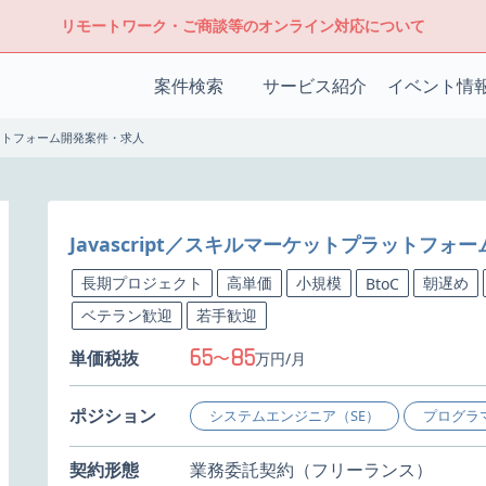
リモートワーク・ご商談等のオンライン対応について
案件検索
サービス紹介
イベント情
プラットフォーム開発案件・求人
Javascript／スキルマーケットプラットフォ
長期プロジェクト
高単価
小規模
朝遅め
BtoC
ベテラン歓迎
若手歓迎
65
85
単価税抜
〜
万円/月
ポジション
システムエンジニア（SE）
プログラ
契約形態
業務委託契約（フリーランス）