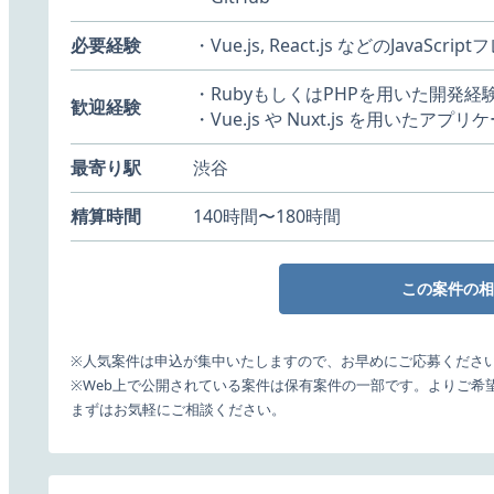
必要経験
・Vue.js, React.js などのJav
・RubyもしくはPHPを用いた開発経
歓迎経験
・Vue.js や Nuxt.js を用いた
最寄り駅
渋谷
精算時間
140時間〜180時間
この案件の相
※人気案件は申込が集中いたしますので、お早めにご応募くださ
※Web上で公開されている案件は保有案件の一部です。よりご希
まずはお気軽にご相談ください。