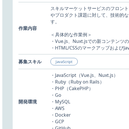
スキルマーケットサービスのフロント
やプロダクト課題に対して、技術的な
す。
作業内容
＜具体的な作業例＞
・Vue.js、Nuxt.jsでの新コンテンツ
・HTML/CSSのマークアップおよびJa
募集スキル
JavaScript
・JavaScript（Vue.js、Nuxt.js）
・Ruby（Ruby on Rails）
・PHP（CakePHP）
・Go
開発環境
・MySQL
・AWS
・Docker
・GCP
・GitHub