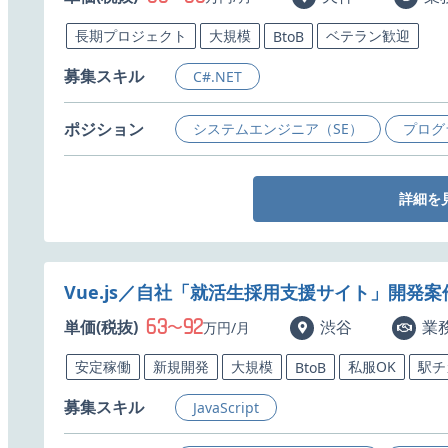
長期プロジェクト
大規模
ベテラン歓迎
BtoB
募集スキル
C#.NET
ポジション
システムエンジニア（SE）
プログ
詳細を
Vue.js／自社「就活生採用支援サイト」開発
63
92
単価(税抜)
〜
渋谷
業
万円/月
安定稼働
新規開発
大規模
私服OK
駅チ
BtoB
募集スキル
JavaScript