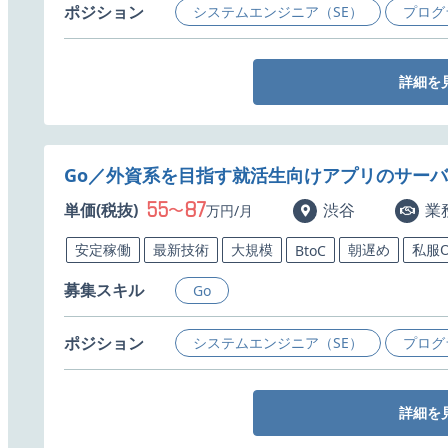
ポジション
システムエンジニア（SE）
プログ
詳細を
Go／外資系を目指す就活生向けアプリのサー
55
87
単価(税抜)
〜
渋谷
業
万円/月
安定稼働
最新技術
大規模
朝遅め
私服O
BtoC
募集スキル
Go
ポジション
システムエンジニア（SE）
プログ
詳細を