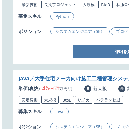
最新技術
長期プロジェクト
大規模
私服O
BtoB
募集スキル
Python
ポジション
システムエンジニア（SE）
プログ
詳細を
Java／大手住宅メーカ向け施工工程管理シス
45
65
単価(税抜)
〜
新大阪
万円/月
安定稼働
大規模
駅チカ
ベテラン歓迎
BtoB
募集スキル
Java
ポジション
システムエンジニア（SE）
プログ