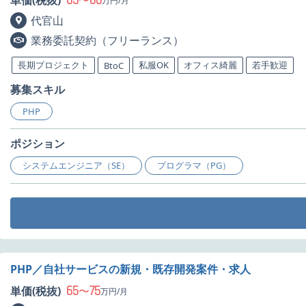
65
80
単価(税抜)
〜
万円/月
代官山
業務委託契約（フリーランス）
長期プロジェクト
私服OK
オフィス綺麗
若手歓迎
BtoC
募集スキル
PHP
ポジション
システムエンジニア（SE）
プログラマ（PG）
PHP／自社サービスの新規・既存開発案件・求人
65
75
単価(税抜)
〜
万円/月