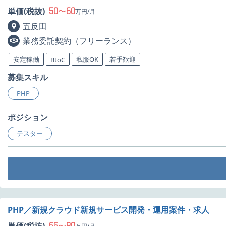
50
60
単価(税抜)
〜
万円/月
五反田
業務委託契約（フリーランス）
安定稼働
私服OK
若手歓迎
BtoC
募集スキル
PHP
ポジション
テスター
PHP／新規クラウド新規サービス開発・運用案件・求人