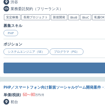
渋谷
業務委託契約（フリーランス）
安定稼働
長期プロジェクト
新規開発
私服OK
BtoB
BtoC
募集スキル
PHP
ポジション
システムエンジニア（SE）
プログラマ（PG）
PHP／スマートフォン向け新規ソーシャルゲーム開発案件
60
80
単価(税抜)
〜
万円/月
初台