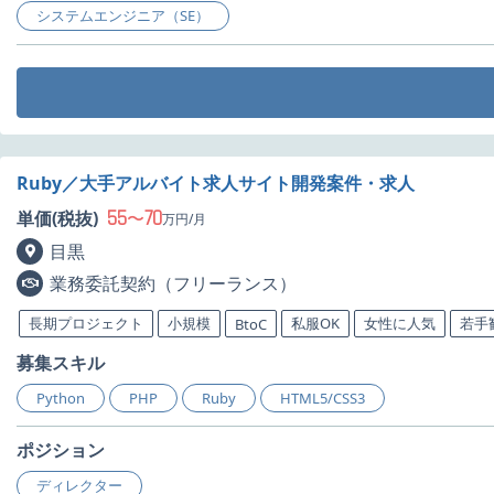
システムエンジニア（SE）
Ruby／大手アルバイト求人サイト開発案件・求人
55
70
単価(税抜)
〜
万円/月
目黒
業務委託契約（フリーランス）
長期プロジェクト
小規模
私服OK
女性に人気
若手
BtoC
募集スキル
Python
PHP
Ruby
HTML5/CSS3
ポジション
ディレクター