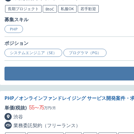
長期プロジェクト
私服OK
若手歓迎
BtoC
募集スキル
PHP
ポジション
システムエンジニア（SE）
プログラマ（PG）
PHP／オンラインファンドレイジング サービス開発案件・
55
75
単価(税抜)
〜
万円/月
渋谷
業務委託契約（フリーランス）