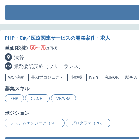
PHP・C#／医療関連サービスの開発案件・求人
55
75
単価(税抜)
〜
万円/月
渋谷
業務委託契約（フリーランス）
安定稼働
長期プロジェクト
小規模
私服OK
駅チカ
BtoB
募集スキル
PHP
C#.NET
VB/VBA
ポジション
システムエンジニア（SE）
プログラマ（PG）