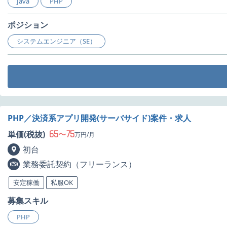
Java
PHP
ポジション
システムエンジニア（SE）
PHP／決済系アプリ開発(サーバサイド)案件・求人
65
75
単価(税抜)
〜
万円/月
初台
業務委託契約（フリーランス）
安定稼働
私服OK
募集スキル
PHP