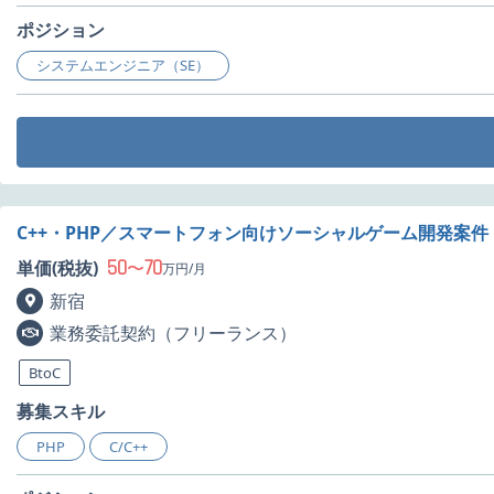
ポジション
システムエンジニア（SE）
C++・PHP／スマートフォン向けソーシャルゲーム開発案件
50
70
単価(税抜)
〜
万円/月
新宿
業務委託契約（フリーランス）
BtoC
募集スキル
PHP
C/C++