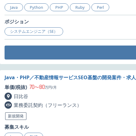
Java
Python
PHP
Ruby
Perl
ポジション
システムエンジニア（SE）
Java・PHP／不動産情報サービスSEO基盤の開発案件・求人
70
80
単価(税抜)
〜
万円/月
日比谷
業務委託契約（フリーランス）
新規開発
募集スキル