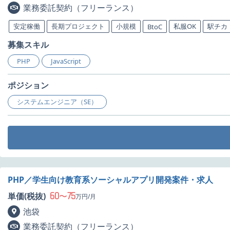
業務委託契約（フリーランス）
安定稼働
長期プロジェクト
小規模
私服OK
駅チカ
BtoC
募集スキル
PHP
JavaScript
ポジション
システムエンジニア（SE）
PHP／学生向け教育系ソーシャルアプリ開発案件・求人
60
75
単価(税抜)
〜
万円/月
池袋
業務委託契約（フリーランス）