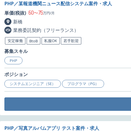
PHP／某報道機関ニュース配信システム案件・求人
60
75
単価(税抜)
〜
万円/月
新橋
業務委託契約（フリーランス）
安定稼働
私服OK
若手歓迎
BtoB
募集スキル
PHP
ポジション
システムエンジニア（SE）
プログラマ（PG）
PHP／写真アルバムアプリ テスト案件・求人