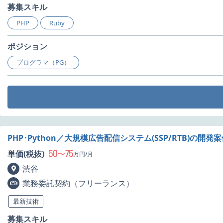
募集スキル
PHP
Ruby
ポジション
プログラマ（PG）
PHP･Python／大規模広告配信システム(SSP/RTB)の開発
50
75
単価(税抜)
〜
万円/月
渋谷
業務委託契約（フリーランス）
最新技術
募集スキル