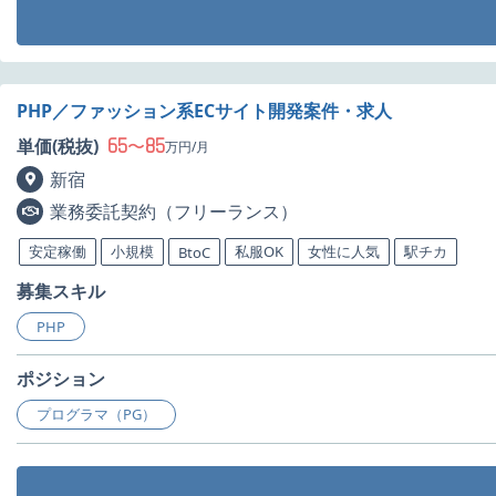
PHP／ファッション系ECサイト開発案件・求人
65
85
単価(税抜)
〜
万円/月
新宿
業務委託契約（フリーランス）
安定稼働
小規模
私服OK
女性に人気
駅チカ
BtoC
募集スキル
PHP
ポジション
プログラマ（PG）