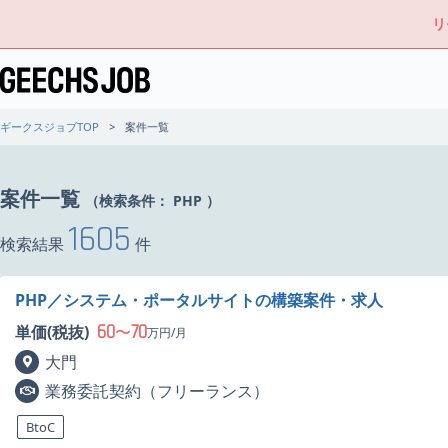
リ
ギークスジョブTOP
案件一覧
案件一覧
（検索条件：
PHP
）
1605
検索結果
件
PHP／システム・ポータルサイトの構築案件・求人
60
70
単価(税抜)
〜
万円/月
大門
業務委託契約（フリーランス）
BtoC