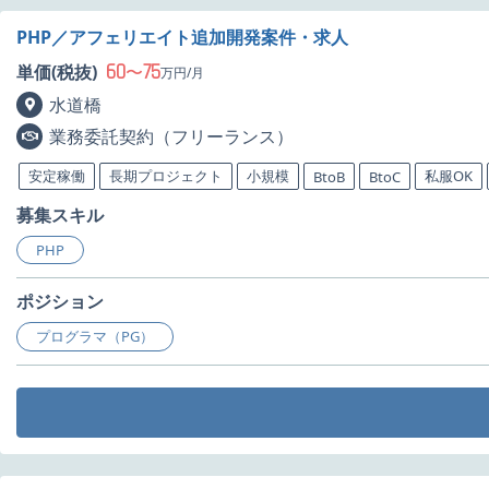
PHP／アフェリエイト追加開発案件・求人
60
75
単価(税抜)
〜
万円/月
水道橋
業務委託契約（フリーランス）
安定稼働
長期プロジェクト
小規模
私服OK
BtoB
BtoC
募集スキル
PHP
ポジション
プログラマ（PG）