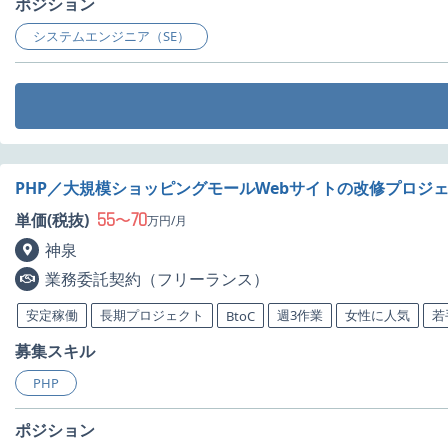
ポジション
システムエンジニア（SE）
PHP／大規模ショッピングモールWebサイトの改修プロジ
55
70
単価(税抜)
〜
万円/月
神泉
業務委託契約（フリーランス）
安定稼働
長期プロジェクト
週3作業
女性に人気
若
BtoC
募集スキル
PHP
ポジション