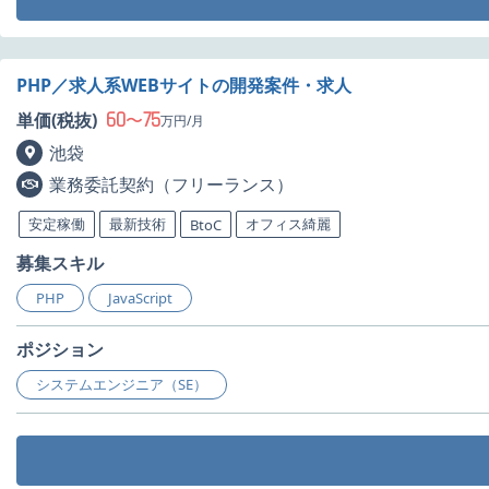
PHP／求人系WEBサイトの開発案件・求人
60
75
単価(税抜)
〜
万円/月
池袋
業務委託契約（フリーランス）
安定稼働
最新技術
オフィス綺麗
BtoC
募集スキル
PHP
JavaScript
ポジション
システムエンジニア（SE）